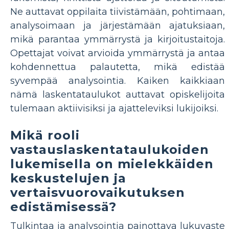
Ne auttavat oppilaita tiivistämään, pohtimaan,
analysoimaan ja järjestämään ajatuksiaan,
mikä parantaa ymmärrystä ja kirjoitustaitoja.
Opettajat voivat arvioida ymmärrystä ja antaa
kohdennettua palautetta, mikä edistää
syvempää analysointia. Kaiken kaikkiaan
nämä laskentataulukot auttavat opiskelijoita
tulemaan aktiivisiksi ja ajatteleviksi lukijoiksi.
Mikä rooli
vastauslaskentataulukoiden
lukemisella on mielekkäiden
keskustelujen ja
vertaisvuorovaikutuksen
edistämisessä?
Tulkintaa ja analysointia painottava lukuvaste