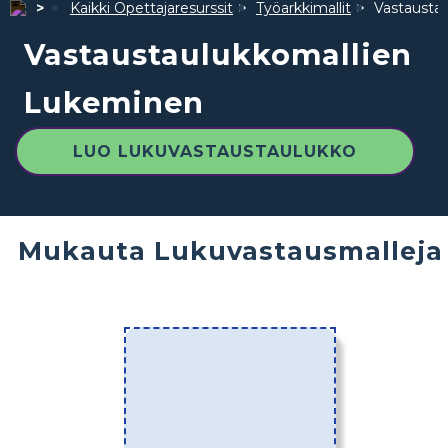
Kaikki Opettajaresurssit
Työarkkimallit
Vastausta
Vastaustaulukkomallien
Lukeminen
LUO LUKUVASTAUSTAULUKKO
Mukauta Lukuvastausmalleja