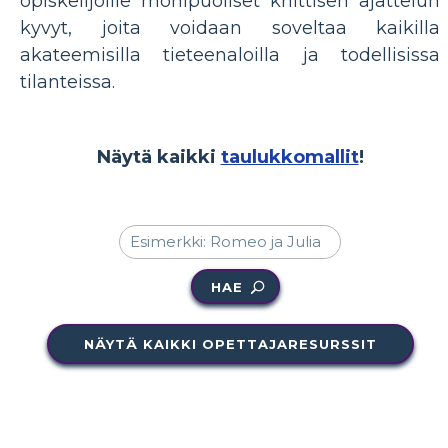
opiskelijoille monipuoliset kriittisen ajattelun
kyvyt, joita voidaan soveltaa kaikilla
akateemisilla tieteenaloilla ja todellisissa
tilanteissa.
Näytä kaikki
taulukkomallit
!
HAE
NÄYTÄ KAIKKI OPETTAJARESURSSIT