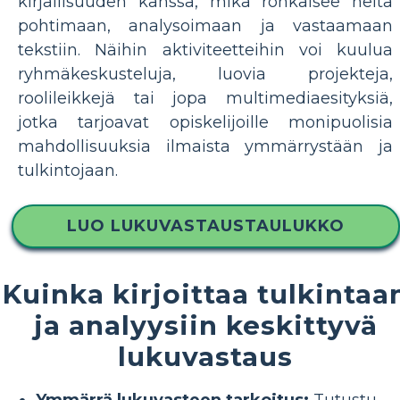
kirjallisuuden kanssa, mikä rohkaisee heitä
pohtimaan, analysoimaan ja vastaamaan
tekstiin. Näihin aktiviteetteihin voi kuulua
ryhmäkeskusteluja, luovia projekteja,
roolileikkejä tai jopa multimediaesityksiä,
jotka tarjoavat opiskelijoille monipuolisia
mahdollisuuksia ilmaista ymmärrystään ja
tulkintojaan.
LUO LUKUVASTAUSTAULUKKO
Kuinka kirjoittaa tulkintaa
ja analyysiin keskittyvä
lukuvastaus