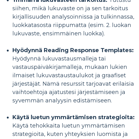
Ymmärrä lukuvasteen tarkoitus:
Tutustu
siihen, mikä lukuvaste on ja sen tarkoitus
kirjallisuuden analysoinnissa ja tulkinnassa,
luokkatasosta riippumatta (esim. 2. luokan
lukuvaste, ensimmäinen luokka).
Hyödynnä Reading Response Templates:
Hyödynnä lukuvastausmalleja tai
vastauspäiväkirjamalleja, mukaan lukien
ilmaiset lukuvastaustaulukot ja graafiset
järjestäjät. Nämä resurssit tarjoavat erilaisia ​​
vaihtoehtoja ajatustesi järjestämiseen ja
syvemmän analyysin edistämiseen.
Käytä luetun ymmärtämisen strategioita:
Käytä tehokkaita luetun ymmärtämisen
strategioita, kuten yhteyksien luomista ja