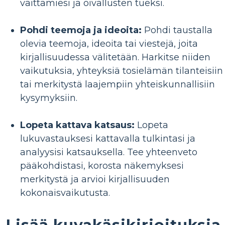
väittämiesi ja oivallusten tueksi.
Pohdi teemoja ja ideoita:
Pohdi taustalla
olevia teemoja, ideoita tai viestejä, joita
kirjallisuudessa välitetään. Harkitse niiden
vaikutuksia, yhteyksiä tosielämän tilanteisiin
tai merkitystä laajempiin yhteiskunnallisiin
kysymyksiin.
Lopeta kattava katsaus:
Lopeta
lukuvastauksesi kattavalla tulkintasi ja
analyysisi katsauksella. Tee yhteenveto
pääkohdistasi, korosta näkemyksesi
merkitystä ja arvioi kirjallisuuden
kokonaisvaikutusta.
Lisää kuvakäsikirjoituksia