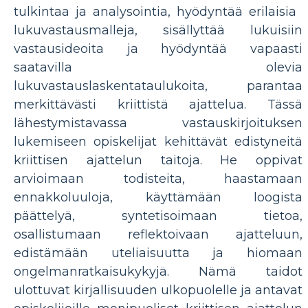
tulkintaa ja analysointia, hyödyntää erilaisia ​​
lukuvastausmalleja, sisällyttää lukuisiin
vastausideoita ja hyödyntää vapaasti
saatavilla olevia
lukuvastauslaskentataulukoita, parantaa
merkittävästi kriittistä ajattelua. Tässä
lähestymistavassa vastauskirjoituksen
lukemiseen opiskelijat kehittävät edistyneitä
kriittisen ajattelun taitoja. He oppivat
arvioimaan todisteita, haastamaan
ennakkoluuloja, käyttämään loogista
päättelyä, syntetisoimaan tietoa,
osallistumaan reflektoivaan ajatteluun,
edistämään uteliaisuutta ja hiomaan
ongelmanratkaisukykyjä. Nämä taidot
ulottuvat kirjallisuuden ulkopuolelle ja antavat