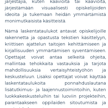
järjestäjiä, kuten kaavioita tai kaavioita,
järjestämään visuaalisesti opiskelijoiden
ideoita ja tukemaan heidän ymmärtämistä
monimutkaisista käsitteistä.
Nämä laskentataulukot antavat opiskelijoille
rakennetta ja opastusta tekstien käsittelyyn,
kriittisen ajattelun taitojen kehittämiseen ja
kirjallisuuden ymmärtämisen syventämiseen.
Opettajat voivat antaa selkeitä ohjeita,
mallintaa tehokkaita vastauksia ja tarjota
mahdollisuuksia vertaisyhteistyöhön ja
keskusteluun. Lisäksi opettajat voivat käyttää
laskentataulukoita ponnahduslautana
lisätutkimus- ja laajennustoimintoihin, kuten
luokkakeskusteluihin tai luoviin projekteihin,
parantaakseen oppilaiden sitoutumista ja