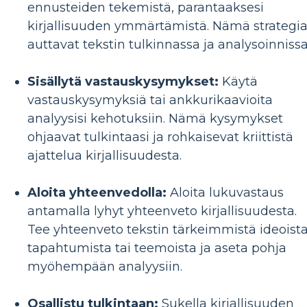
ennusteiden tekemistä, parantaaksesi
kirjallisuuden ymmärtämistä. Nämä strategia
auttavat tekstin tulkinnassa ja analysoinnissa
Sisällytä vastauskysymykset:
Käytä
vastauskysymyksiä tai ankkurikaavioita
analyysisi kehotuksiin. Nämä kysymykset
ohjaavat tulkintaasi ja rohkaisevat kriittistä
ajattelua kirjallisuudesta.
Aloita yhteenvedolla:
Aloita lukuvastaus
antamalla lyhyt yhteenveto kirjallisuudesta.
Tee yhteenveto tekstin tärkeimmistä ideoista
tapahtumista tai teemoista ja aseta pohja
myöhempään analyysiin.
Osallistu tulkintaan:
Sukella kirjallisuuden