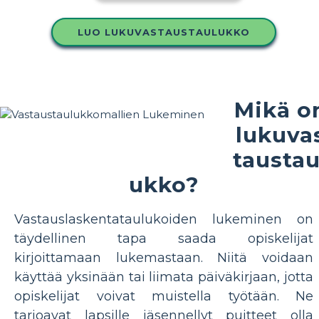
LUO LUKUVASTAUSTAULUKKO
Mikä o
lukuva
taustau
ukko?
Vastauslaskentataulukoiden lukeminen on
täydellinen tapa saada opiskelijat
kirjoittamaan lukemastaan. Niitä voidaan
käyttää yksinään tai liimata päiväkirjaan, jotta
opiskelijat voivat muistella työtään. Ne
tarjoavat lapsille jäsennellyt puitteet olla