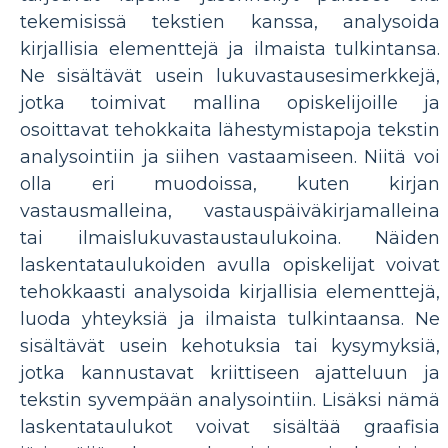
tekemisissä tekstien kanssa, analysoida
kirjallisia elementtejä ja ilmaista tulkintansa.
Ne sisältävät usein lukuvastausesimerkkejä,
jotka toimivat mallina opiskelijoille ja
osoittavat tehokkaita lähestymistapoja tekstin
analysointiin ja siihen vastaamiseen. Niitä voi
olla eri muodoissa, kuten kirjan
vastausmalleina, vastauspäiväkirjamalleina
tai ilmaislukuvastaustaulukoina. Näiden
laskentataulukoiden avulla opiskelijat voivat
tehokkaasti analysoida kirjallisia elementtejä,
luoda yhteyksiä ja ilmaista tulkintaansa. Ne
sisältävät usein kehotuksia tai kysymyksiä,
jotka kannustavat kriittiseen ajatteluun ja
tekstin syvempään analysointiin. Lisäksi nämä
laskentataulukot voivat sisältää graafisia