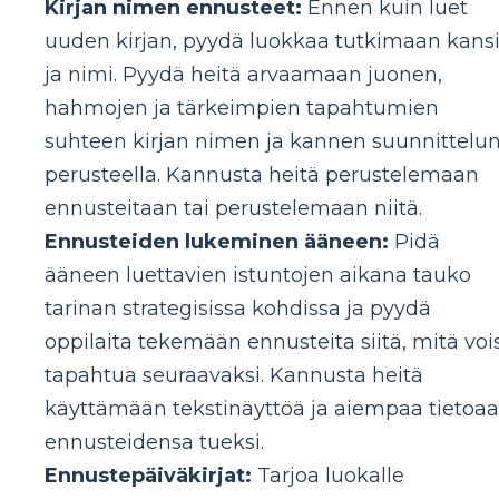
Kirjan nimen ennusteet:
Ennen kuin luet
uuden kirjan, pyydä luokkaa tutkimaan kans
ja nimi. Pyydä heitä arvaamaan juonen,
hahmojen ja tärkeimpien tapahtumien
suhteen kirjan nimen ja kannen suunnittelu
perusteella. Kannusta heitä perustelemaan
ennusteitaan tai perustelemaan niitä.
Ennusteiden lukeminen ääneen:
Pidä
ääneen luettavien istuntojen aikana tauko
tarinan strategisissa kohdissa ja pyydä
oppilaita tekemään ennusteita siitä, mitä voi
tapahtua seuraavaksi. Kannusta heitä
käyttämään tekstinäyttöä ja aiempaa tietoa
ennusteidensa tueksi.
Ennustepäiväkirjat:
Tarjoa luokalle