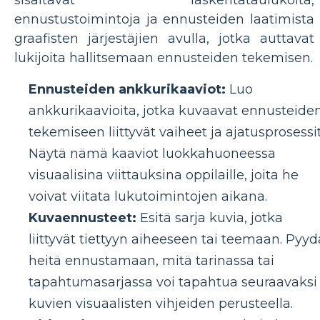
ennustustoimintoja ja ennusteiden laatimista
graafisten järjestäjien avulla, jotka auttavat
lukijoita hallitsemaan ennusteiden tekemisen.
Ennusteiden ankkurikaaviot:
Luo
ankkurikaavioita, jotka kuvaavat ennusteide
tekemiseen liittyvät vaiheet ja ajatusprosessit
Näytä nämä kaaviot luokkahuoneessa
visuaalisina viittauksina oppilaille, joita he
voivat viitata lukutoimintojen aikana.
Kuvaennusteet:
Esitä sarja kuvia, jotka
liittyvät tiettyyn aiheeseen tai teemaan. Pyyd
heitä ennustamaan, mitä tarinassa tai
tapahtumasarjassa voi tapahtua seuraavaksi
kuvien visuaalisten vihjeiden perusteella.