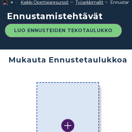
Kaikki Opettajaresurssit
Työarkkimallit
Ennustami
Ennustamistehtävät
LUO ENNUSTEIDEN TEKOTAULUKKO
Mukauta Ennustetaulukkoa