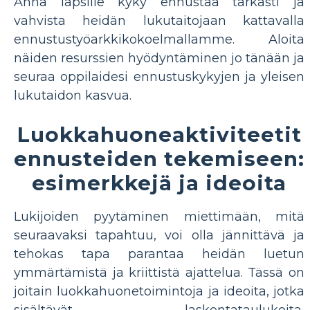
Anna lapsille kyky ennustaa tarkasti ja
vahvista heidän lukutaitojaan kattavalla
ennustustyöarkkikokoelmallamme. Aloita
näiden resurssien hyödyntäminen jo tänään ja
seuraa oppilaidesi ennustuskykyjen ja yleisen
lukutaidon kasvua.
Luokkahuoneaktiviteetit
ennusteiden tekemiseen:
esimerkkejä ja ideoita
Lukijoiden pyytäminen miettimään, mitä
seuraavaksi tapahtuu, voi olla jännittävä ja
tehokas tapa parantaa heidän luetun
ymmärtämistä ja kriittistä ajattelua. Tässä on
joitain luokkahuonetoimintoja ja ideoita, jotka
sisältävät laskentataulukoita,