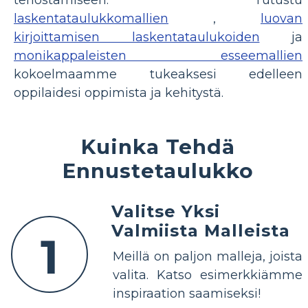
laskentataulukkomallien
,
luovan
kirjoittamisen laskentataulukoiden
ja
monikappaleisten esseemallien
kokoelmaamme tukeaksesi edelleen
oppilaidesi oppimista ja kehitystä.
Kuinka Tehdä
Ennustetaulukko
Valitse Yksi
Valmiista Malleista
1
Meillä on paljon malleja, joista
valita. Katso esimerkkiämme
inspiraation saamiseksi!