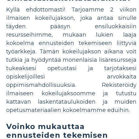
Kyllä ehdottomasti! Tarjoamme 2 viikon
ilmaisen kokeilujakson, joka antaa sinulle
täyden pääsyn ensiluokkaisiin
resursseihimme, mukaan lukien laaja
kokoelma ennusteiden tekemiseen liittyviä
työarkkeja. Tämän kokeilujakson aikana voit
tutkia ja hyödyntää monenlaisia lisäresursseja
tukeaksesi opetustasi ja tarjotaksesi
opiskelijoillesi arvokkaita
oppimismahdollisuuksia. Rekisteröidy
ilmaiseen kokeilujaksoomme ja tutustu
kattavan laskentataulukoiden ja muiden
opetusmateriaalien kokoelmamme eduihin.
Voinko mukauttaa
ennusteiden tekemisen