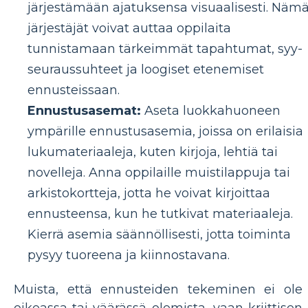
järjestämään ajatuksensa visuaalisesti. Näm
järjestäjät voivat auttaa oppilaita
tunnistamaan tärkeimmät tapahtumat, syy-
seuraussuhteet ja loogiset etenemiset
ennusteissaan.
Ennustusasemat:
Aseta luokkahuoneen
ympärille ennustusasemia, joissa on erilaisia ​​
lukumateriaaleja, kuten kirjoja, lehtiä tai
novelleja. Anna oppilaille muistilappuja tai
arkistokortteja, jotta he voivat kirjoittaa
ennusteensa, kun he tutkivat materiaaleja.
Kierrä asemia säännöllisesti, jotta toiminta
pysyy tuoreena ja kiinnostavana.
Muista, että ennusteiden tekeminen ei ole
oikeassa tai väärässä olemista, vaan kriittisen