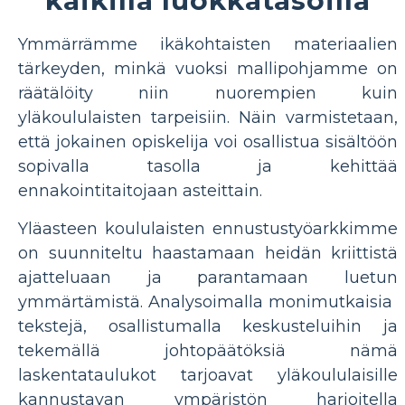
Ymmärrämme ikäkohtaisten materiaalien
tärkeyden, minkä vuoksi mallipohjamme on
räätälöity niin nuorempien kuin
yläkoululaisten tarpeisiin. Näin varmistetaan,
että jokainen opiskelija voi osallistua sisältöön
sopivalla tasolla ja kehittää
ennakointitaitojaan asteittain.
Yläasteen koululaisten ennustustyöarkkimme
on suunniteltu haastamaan heidän kriittistä
ajatteluaan ja parantamaan luetun
ymmärtämistä. Analysoimalla monimutkaisia ​​
tekstejä, osallistumalla keskusteluihin ja
tekemällä johtopäätöksiä nämä
laskentataulukot tarjoavat yläkoululaisille
kannustavan ympäristön harjoitella