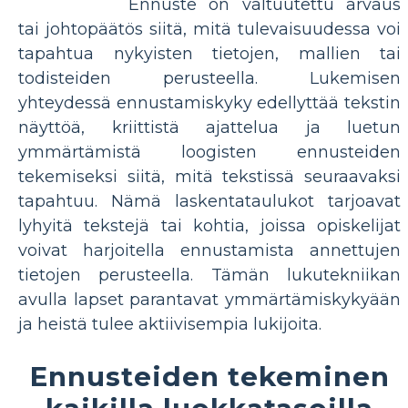
Ennuste on valtuutettu arvaus
tai johtopäätös siitä, mitä tulevaisuudessa voi
tapahtua nykyisten tietojen, mallien tai
todisteiden perusteella. Lukemisen
yhteydessä ennustamiskyky edellyttää tekstin
näyttöä, kriittistä ajattelua ja luetun
ymmärtämistä loogisten ennusteiden
tekemiseksi siitä, mitä tekstissä seuraavaksi
tapahtuu. Nämä laskentataulukot tarjoavat
lyhyitä tekstejä tai kohtia, joissa opiskelijat
voivat harjoitella ennustamista annettujen
tietojen perusteella. Tämän lukutekniikan
avulla lapset parantavat ymmärtämiskykyään
ja heistä tulee aktiivisempia lukijoita.
Ennusteiden tekeminen
kaikilla luokkatasoilla