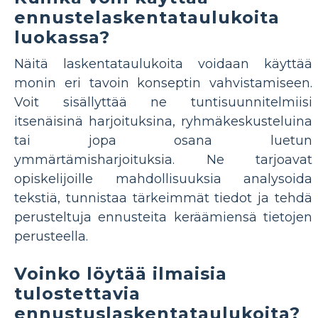
ennustelaskentataulukoita
luokassa?
Näitä laskentataulukoita voidaan käyttää
monin eri tavoin konseptin vahvistamiseen.
Voit sisällyttää ne tuntisuunnitelmiisi
itsenäisinä harjoituksina, ryhmäkeskusteluina
tai jopa osana luetun
ymmärtämisharjoituksia. Ne tarjoavat
opiskelijoille mahdollisuuksia analysoida
tekstiä, tunnistaa tärkeimmät tiedot ja tehdä
perusteltuja ennusteita keräämiensä tietojen
perusteella.
Voinko löytää ilmaisia
tulostettavia
ennustuslaskentataulukoita?