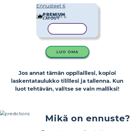
Ennusteet 6
PREMIUM
LAYOUT
KOPIOI MALLI
LUO OMA
Jos annat tämän oppilaillesi, kopioi
laskentataulukko tilillesi ja tallenna. Kun
luot tehtävän, valitse se vain malliksi!
Mikä on ennuste?