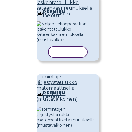
laskentataulukko
sateenkaarireunuksella
PREMIUM
(mustavalkoin
LAYOUT
KOPIOI MALLI
Toimintojen
järjestystaulukko
matemaattisella
PREMIUM
reunuksella
LAYOUT
(mustavalkoinen)