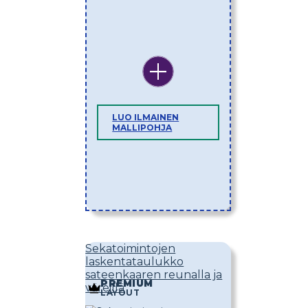
LUO ILMAINEN
MALLIPOHJA
Sekatoimintojen
laskentataulukko
sateenkaaren reunalla ja
PREMIUM
väreillä
LAYOUT