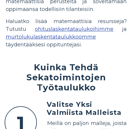
matemaattisia perusteita ja soveltamaan
oppimaansa todellisiin tilanteisiin.
Haluatko lisää matemaattisia resursseja?
Tutustu
ohituslaskentataulukoihimme
ja
murtolukulaskentataulukkoomme
täydentääksesi oppituntejasi.
Kuinka Tehdä
Sekatoimintojen
Työtaulukko
Valitse Yksi
Valmiista Malleista
1
Meillä on paljon malleja, joista