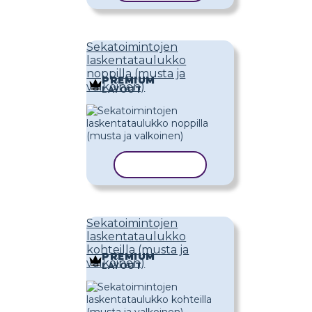
Sekatoimintojen
laskentataulukko
noppilla (musta ja
PREMIUM
valkoinen)
LAYOUT
KOPIOI MALLI
Sekatoimintojen
laskentataulukko
kohteilla (musta ja
PREMIUM
valkoinen)
LAYOUT