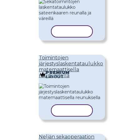
KOPIOI MALLI
Toimintojen
järjestyslaskentataulukko
matemaattisella
PREMIUM
reunuksella
LAYOUT
KOPIOI MALLI
Neljän sekaoperaation