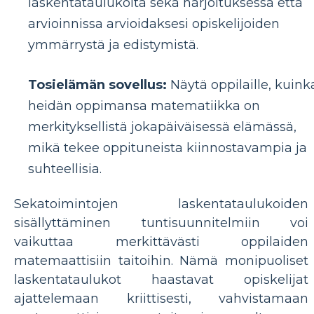
laskentataulukoita sekä harjoituksessa että
arvioinnissa arvioidaksesi opiskelijoiden
ymmärrystä ja edistymistä.
Tosielämän sovellus:
Näytä oppilaille, kuink
heidän oppimansa matematiikka on
merkityksellistä jokapäiväisessä elämässä,
mikä tekee oppituneista kiinnostavampia ja
suhteellisia.
Sekatoimintojen laskentataulukoiden
sisällyttäminen tuntisuunnitelmiin voi
vaikuttaa merkittävästi oppilaiden
matemaattisiin taitoihin. Nämä monipuoliset
laskentataulukot haastavat opiskelijat
ajattelemaan kriittisesti, vahvistamaan