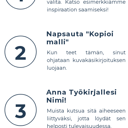
valita. Katso esimerkkiämme
inspiraation saamiseksi!
Napsauta "Kopioi
malli"
2
Kun teet tämän, sinut
ohjataan kuvakäsikirjoituksen
luojaan.
Anna Työkirjallesi
Nimi!
3
Muista kutsua sitä aiheeseen
liittyväksi, jotta löydät sen
helposti tulevaisuudessa.