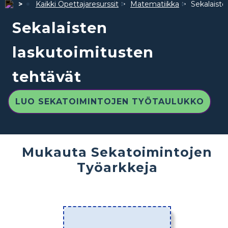
Kaikki Opettajaresurssit
Matematiikka
Sekalaiste
Sekalaisten
laskutoimitusten
tehtävät
LUO SEKATOIMINTOJEN TYÖTAULUKKO
Mukauta Sekatoimintojen
Työarkkeja