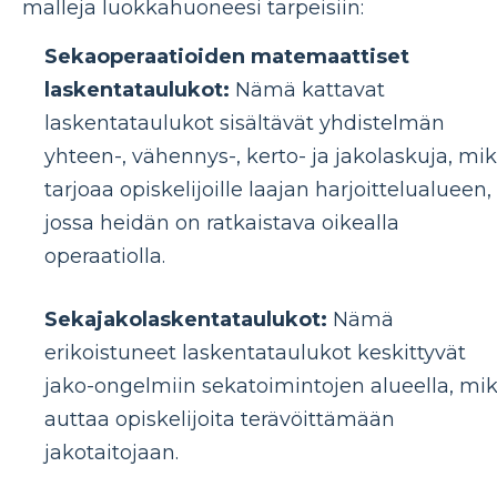
malleja luokkahuoneesi tarpeisiin:
Sekaoperaatioiden matemaattiset
laskentataulukot:
Nämä kattavat
laskentataulukot sisältävät yhdistelmän
yhteen-, vähennys-, kerto- ja jakolaskuja, mi
tarjoaa opiskelijoille laajan harjoittelualueen,
jossa heidän on ratkaistava oikealla
operaatiolla.
Sekajakolaskentataulukot:
Nämä
erikoistuneet laskentataulukot keskittyvät
jako-ongelmiin sekatoimintojen alueella, mi
auttaa opiskelijoita terävöittämään
jakotaitojaan.