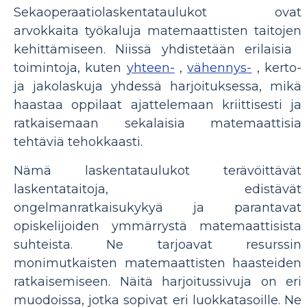
Sekaoperaatiolaskentataulukot ovat
arvokkaita työkaluja matemaattisten taitojen
kehittämiseen. Niissä yhdistetään erilaisia ​​
toimintoja, kuten
yhteen-
,
vähennys-
, kerto-
ja jakolaskuja yhdessä harjoituksessa, mikä
haastaa oppilaat ajattelemaan kriittisesti ja
ratkaisemaan sekalaisia ​​matemaattisia
tehtäviä tehokkaasti.
Nämä laskentataulukot terävöittävät
laskentataitoja, edistävät
ongelmanratkaisukykyä ja parantavat
opiskelijoiden ymmärrystä matemaattisista
suhteista. Ne tarjoavat resurssin
monimutkaisten matemaattisten haasteiden
ratkaisemiseen. Näitä harjoitussivuja on eri
muodoissa, jotka sopivat eri luokkatasoille. Ne