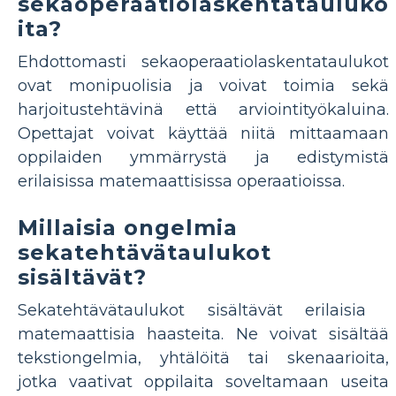
sekaoperaatiolaskentatauluko
ita?
Ehdottomasti sekaoperaatiolaskentataulukot
ovat monipuolisia ja voivat toimia sekä
harjoitustehtävinä että arviointityökaluina.
Opettajat voivat käyttää niitä mittaamaan
oppilaiden ymmärrystä ja edistymistä
erilaisissa matemaattisissa operaatioissa.
Millaisia ​​ongelmia
sekatehtävätaulukot
sisältävät?
Sekatehtävätaulukot sisältävät erilaisia ​​
matemaattisia haasteita. Ne voivat sisältää
tekstiongelmia, yhtälöitä tai skenaarioita,
jotka vaativat oppilaita soveltamaan useita