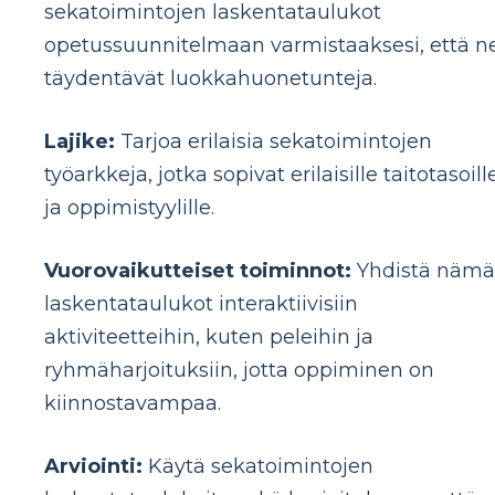
sekatoimintojen laskentataulukot
opetussuunnitelmaan varmistaaksesi, että n
täydentävät luokkahuonetunteja.
Lajike:
Tarjoa erilaisia ​​sekatoimintojen
työarkkeja, jotka sopivat erilaisille taitotasoill
ja oppimistyylille.
Vuorovaikutteiset toiminnot:
Yhdistä nämä
laskentataulukot interaktiivisiin
aktiviteetteihin, kuten peleihin ja
ryhmäharjoituksiin, jotta oppiminen on
kiinnostavampaa.
Arviointi:
Käytä sekatoimintojen