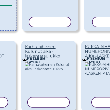
KOPIOI MALLI
KOPI
Karhu-aiheinen
KUKKA-AIH
Kulunut aika -
NUMERORIV
OT
laskentataulukko
AIKA -LASK
PREMIUM
PREMIUM
LAYOUT
LAYOUT
I
KOPIOI MALLI
KOPIO