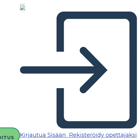
Kirjautua Sisään
Rekisteröidy opettajaksi
OITUS