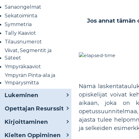
Sanaongelmat
Sekatoiminta
Jos annat tämän op
Symmetria
Tally Kaaviot
Tilausnumerot
Viivat, Segmentit ja
Säteet
Ympyräkaaviot
Ympyrän Pinta-ala ja
Ympärysmitta
Nämä laskentatauluk
opiskelijat voivat ke
Lukeminen
aikaan, joka on 
Opettajan Resurssit
opetussuunnitelmaa,
ajasta tulee helpommi
Kirjoittaminen
ja selkeiden esimerkk
Kielten Oppiminen