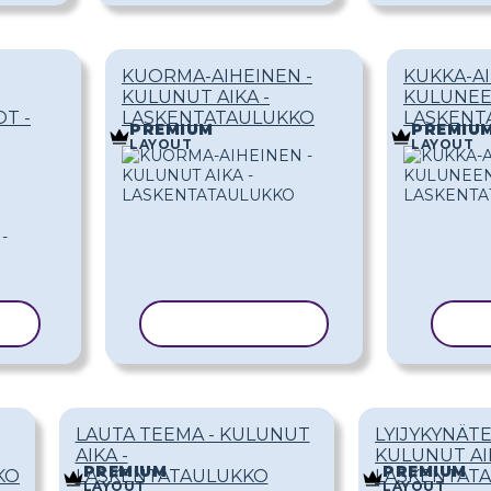
KUORMA-AIHEINEN -
KUKKA-AI
KULUNUT AIKA -
KULUNEE
T -
LASKENTATAULUKKO
LASKENT
PREMIUM
PREMIU
LAYOUT
LAYOUT
LI
KOPIOI MALLI
KOP
LAUTA TEEMA - KULUNUT
LYIJYKYNÄT
AIKA -
KULUNUT AI
PREMIUM
PREMIUM
KO
LASKENTATAULUKKO
LASKENTAT
LAYOUT
LAYOUT