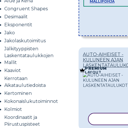
Alue ja Kehä
MALLIPOHJA
Congruent Shapes
Desimaalit
Eksponentit
Jako
Jakolaskutoimitus
Jälkityyppisten
AUTO-AIHEISET -
Laskentataulukkojen
KULUNEEN AJAN
Mallit
LASKENTATAULUK
PREMIUM
Kaaviot
LAYOUT
Kerrotaan
Aikataulutiedoista
Kertominen
Kokonaislukutoiminnot
Kolmiot
Koordinaatit ja
KOPIOI MALL
Piirustuspisteet