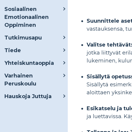
Sosiaalinen
Emotionaalinen
Suunnittele aset
Oppiminen
vastauksensa, tun
Tutkimusapu
Valitse tehtävät
Tiede
jotka liittyvät e
lukeminen, kulun
Yhteiskuntaoppia
Varhainen
Sisällytä opetus
Peruskoulu
Sisällytä esimerk
aloittaen yksink
Hauskoja Juttuja
Esikatselu ja tul
ja luettavissa. K