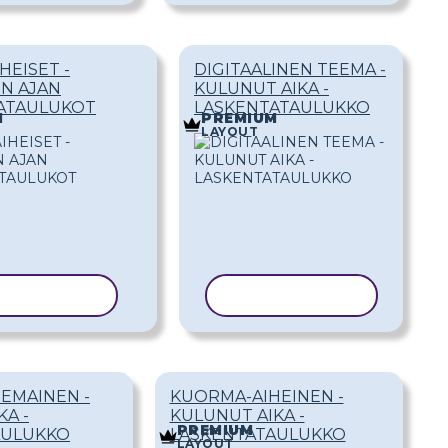
HEISET -
DIGITAALINEN TEEMA -
N AJAN
KULUNUT AIKA -
ATAULUKOT
LASKENTATAULUKKO
M
PREMIUM
LAYOUT
IOI MALLI
KOPIOI MALLI
EEMAINEN -
KUORMA-AIHEINEN -
KA -
KULUNUT AIKA -
PREMIUM
AULUKKO
LASKENTATAULUKKO
LAYOUT