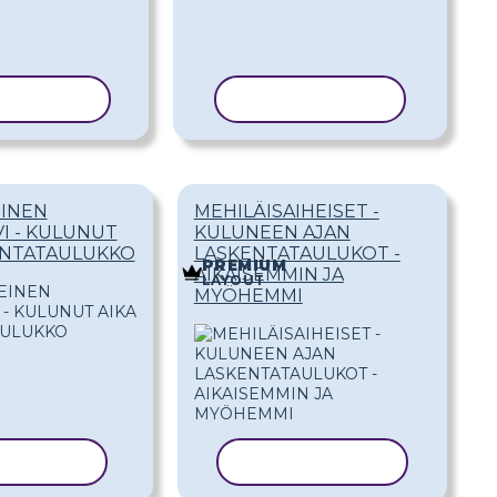
OI MALLI
KOPIOI MALLI
EINEN
MEHILÄISAIHEISET -
I - KULUNUT
KULUNEEN AJAN
ENTATAULUKKO
LASKENTATAULUKOT -
PREMIUM
AIKAISEMMIN JA
LAYOUT
MYÖHEMMI
I MALLI
KOPIOI MALLI