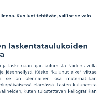
allenna. Kun luot tehtävän, valitse se vain
n laskentataulukoiden
la
ja laskemaan ajan kulumista. Niiden avulla
a jäsennellysti. Käsite "kulunut aika" viittaa
ja se on olennainen osa matematiikan
jokapäiväisessä elämässä. Lasten kuluneesta
älineiden, kuten tulostettavan kellografiikan