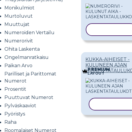
Monikulmiot
Murtoluvut
Muuttujat
KOPIOI MALLI
Numeroiden Vertailu
Numerorivit
Ohita Laskenta
Ongelmanratkaisu
KUKKA-AIHEISET -
KULUNEEN AJAN
Paikan Arvo
PREMIUM
LASKENTATAULUK
LAYOUT
Parilliset ja Parittomat
Numerot
Prosentit
Puuttuvat Numerot
KOPIOI MALL
Pylväskaaviot
Pyöristys
Raha
Roomalaiset Numerot