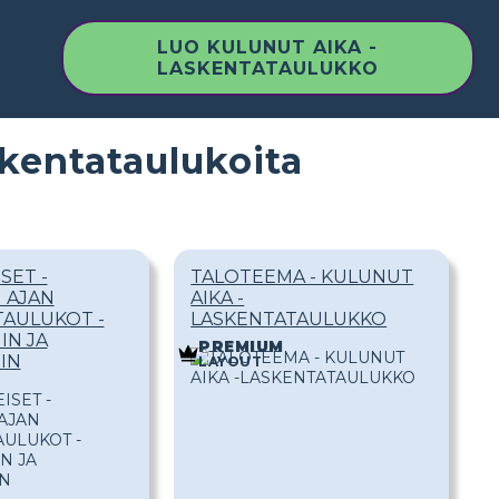
LUO KULUNUT AIKA -
LASKENTATAULUKKO
kentataulukoita
SET -
TALOTEEMA - KULUNUT
 AJAN
AIKA -
TAULUKOT -
LASKENTATAULUKKO
IN JA
PREMIUM
IN
LAYOUT