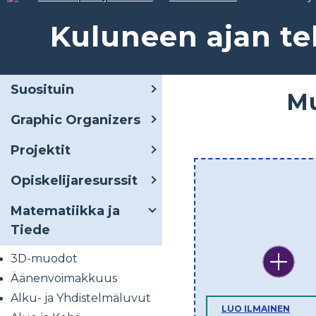
Kuluneen ajan t
Suosituin
Mu
Graphic Organizers
Projektit
Opiskelijaresurssit
Matematiikka ja
Tiede
3D-muodot
Äänenvoimakkuus
Alku- ja Yhdistelmäluvut
LUO ILMAINEN