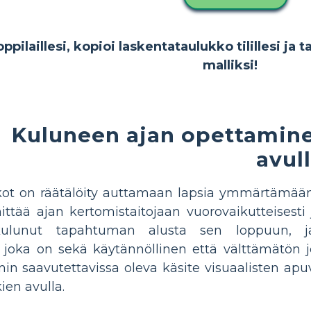
pilaillesi, kopioi laskentataulukko tilillesi ja t
malliksi!
Kuluneen ajan opettamine
avul
ot on räätälöity auttamaan lapsia ymmärtämään 
hittää ajan kertomistaitojaan vuorovaikutteisesti j
kulunut tapahtuman alusta sen loppuun, 
 joka on sekä käytännöllinen että välttämätön 
n saavutettavissa oleva käsite visuaalisten apuv
ien avulla.