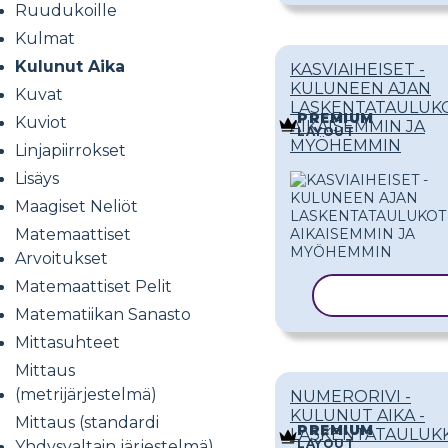
Ruudukoille
Kulmat
Kulunut Aika
KASVIAIHEISET -
KULUNEEN AJAN
Kuvat
LASKENTATAULUKO
PREMIUM
Kuviot
AIKAISEMMIN JA
LAYOUT
MYÖHEMMIN
Linjapiirrokset
Lisäys
Maagiset Neliöt
Matemaattiset
Arvoitukset
Matemaattiset Pelit
KOPIOI MAL
Matematiikan Sanasto
Mittasuhteet
Mittaus
(metrijärjestelmä)
NUMERORIVI -
KULUNUT AIKA -
Mittaus (standardi
PREMIUM
LASKENTATAULUK
LAYOUT
Yhdysvaltain järjestelmä)