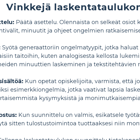
Vinkkejä laskentatauluko
telu:
Päätä asettelu. Olennaista on selkeät osiot kell
tivälit, minuutit ja ohjeet ongelmien ratkaisemis
:
Syötä generaattoriin ongelmatyypit, jotka haluat las
rilaisiin taitoihin, kuten analogisesta kellosta luk
eiden minuuttien laskeminen ja tekstitehtävien 
sisältöä:
Kun opetat opiskelijoita, varmista, että 
iksi esimerkkiongelmia, jotka vaativat lapsia las
ertaisemmista kysymyksistä ja monimutkaisempia 
ostus:
Kun suunnittelu on valmis, esikatsele työtäs
äytä sitten tulostustoimintoa tuottaaksesi niin mo