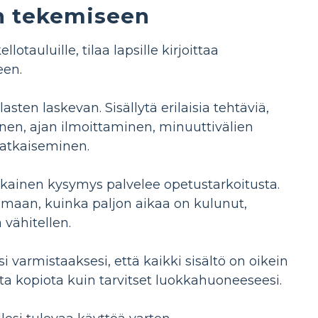
n tekemiseen
otauluille, tilaa lapsille kirjoittaa
een.
ten laskevan. Sisällytä erilaisia ​​tehtäviä,
eminen, ajan ilmoittaminen, minuuttivälien
ratkaiseminen.
jokainen kysymys palvelee opetustarkoitusta.
kemaan, kuinka paljon aikaa on kulunut,
vähitellen.
i varmistaaksesi, että kaikki sisältö on oikein
nta kopiota kuin tarvitset luokkahuoneeseesi.