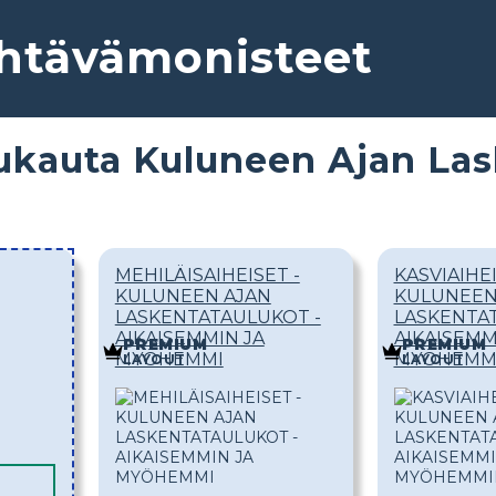
ehtävämonisteet
kauta Kuluneen Ajan Las
MEHILÄISAIHEISET -
KASVIAIHEI
KULUNEEN AJAN
KULUNEEN
LASKENTATAULUKOT -
LASKENTA
AIKAISEMMIN JA
AIKAISEMM
PREMIUM
PREMIUM
MYÖHEMMI
MYÖHEMM
LAYOUT
LAYOUT