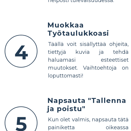
helposti tulevaisuudessa.
Muokkaa
Työtaulukkoasi
4
Täällä voit sisällyttää ohjeita,
tiettyjä kuvia ja tehdä
haluamasi esteettiset
muutokset. Vaihtoehtoja on
loputtomasti!
Napsauta "Tallenna
ja poistu"
5
Kun olet valmis, napsauta tätä
painiketta oikeassa