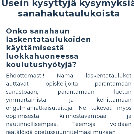
Usein kysyttyjä kysymyksi
sanahakutaulukoista
Onko sanahaun
laskentataulukoiden
käyttämisestä
luokkahuoneessa
koulutushyötyjä?
Ehdottomasti! Nämä laskentataulukot
auttavat opiskelijoita parantamaan
sanastoaan, parantamaan luetun
ymmärtämistä ja kehittämään
ongelmanratkaisutaitoja. Ne tekevät myös
oppimisesta kiinnostavampaa ja
nautinnollisempaa. Teemoja voidaan
räätälöidä opetussuunnitelmasi mukaan.