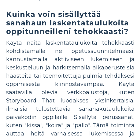
Kuinka voin sisällyttää
sanahaun laskentataulukoita
oppitunneilleni tehokkaasti?
Käytä näitä laskentataulukoita tehokkaasti
kohdistamalla ne opetussuunnitelmaasi,
kannustamalla aktiiviseen lukemiseen ja
keskusteluun ja harkitsemalla aikaperusteisia
haasteita tai teemoitettuja pulmia tehdäksesi
oppimisesta kiinnostavampaa. Käytä
saatavilla olevia verkkoalustoja, kuten
Storyboard That luodaksesi yksinkertaisia,
ilmaisia ​​tulostettavia sanahakutaulukoita
päiväkodin oppilaille. Sisällytä perussanat,
kuten "kissa", "koira" ja "pallo". Tämä toiminta
auttaa heitä varhaisessa lukemisessa ja