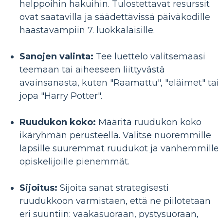
helppoihin hakuihin. Tulostettavat resurssit
ovat saatavilla ja säädettävissä päiväkodille
haastavampiin 7. luokkalaisille.
Sanojen valinta:
Tee luettelo valitsemaasi
teemaan tai aiheeseen liittyvästä
avainsanasta, kuten "Raamattu", "eläimet" ta
jopa "Harry Potter".
Ruudukon koko:
Määritä ruudukon koko
ikäryhmän perusteella. Valitse nuoremmille
lapsille suuremmat ruudukot ja vanhemmill
opiskelijoille pienemmät.
Sijoitus:
Sijoita sanat strategisesti
ruudukkoon varmistaen, että ne piilotetaan
eri suuntiin: vaakasuoraan, pystysuoraan,