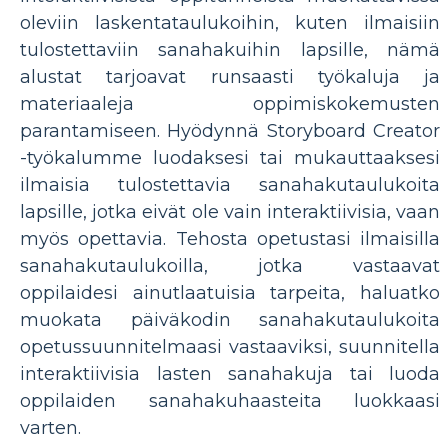
oleviin laskentataulukoihin, kuten ilmaisiin
tulostettaviin sanahakuihin lapsille, nämä
alustat tarjoavat runsaasti työkaluja ja
materiaaleja oppimiskokemusten
parantamiseen. Hyödynnä Storyboard Creator
-työkalumme luodaksesi tai mukauttaaksesi
ilmaisia ​​tulostettavia sanahakutaulukoita
lapsille, jotka eivät ole vain interaktiivisia, vaan
myös opettavia. Tehosta opetustasi ilmaisilla
sanahakutaulukoilla, jotka vastaavat
oppilaidesi ainutlaatuisia tarpeita, haluatko
muokata päiväkodin sanahakutaulukoita
opetussuunnitelmaasi vastaaviksi, suunnitella
interaktiivisia lasten sanahakuja tai luoda
oppilaiden sanahakuhaasteita luokkaasi
varten.