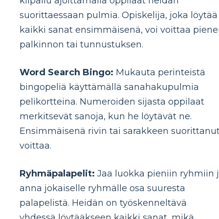
kilpailu ajoittamalla oppilaat heidän
suorittaessaan pulmia. Opiskelija, joka löytää
kaikki sanat ensimmäisenä, voi voittaa pien
palkinnon tai tunnustuksen.
Word Search Bingo:
Mukauta perinteistä
bingopeliä käyttämällä sanahakupulmia
pelikortteina. Numeroiden sijasta oppilaat
merkitsevät sanoja, kun he löytävät ne.
Ensimmäisenä rivin tai sarakkeen suorittanu
voittaa.
Ryhmäpalapelit:
Jaa luokka pieniin ryhmiin 
anna jokaiselle ryhmälle osa suuresta
palapelistä. Heidän on työskenneltävä
yhdessä löytääkseen kaikki sanat, mikä