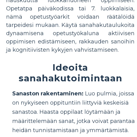
hauskuutta luokkahuoneen oppimiseen.
Opetatpa päiväkodissa tai 7. luokkalaisia,
nämä opetustyöarkit voidaan räätälöidä
tarpeidesi mukaan. Käytä sanahakutaulukoita
dynaamisena opetustyökaluna aktiivisen
oppimisen edistämiseen, rakkauden sanoihin
ja kognitiivisten kykyjen vahvistamiseen.
Ideoita
sanahakutoimintaan
Sanaston rakentaminen:
Luo pulmia, joissa
on nykyiseen oppituntiin liittyviä keskeisiä
sanastoa. Haasta oppilaat löytämään ja
määrittelemään sanat, jotka voivat parantaa
heidän tunnistamistaan ​​ja ymmärtämistä.