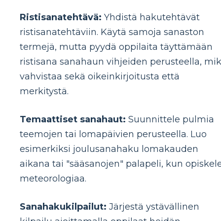
Ristisanatehtävä:
Yhdistä hakutehtävät
ristisanatehtäviin. Käytä samoja sanaston
termejä, mutta pyydä oppilaita täyttämään
ristisana sanahaun vihjeiden perusteella, mi
vahvistaa sekä oikeinkirjoitusta että
merkitystä.
Temaattiset sanahaut:
Suunnittele pulmia
teemojen tai lomapäivien perusteella. Luo
esimerkiksi joulusanahaku lomakauden
aikana tai "sääsanojen" palapeli, kun opiskel
meteorologiaa.
Sanahakukilpailut:
Järjestä ystävällinen