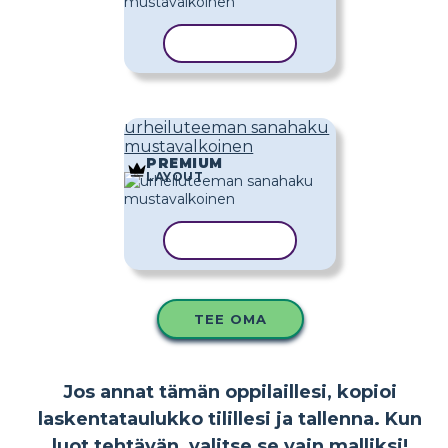
KOPIOI MALLI
urheiluteeman sanahaku
mustavalkoinen
PREMIUM
LAYOUT
KOPIOI MALLI
TEE OMA
Jos annat tämän oppilaillesi, kopioi
laskentataulukko tilillesi ja tallenna. Kun
luot tehtävän, valitse se vain malliksi!