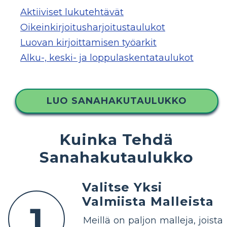
Aktiiviset lukutehtävät
Oikeinkirjoitusharjoitustaulukot
Luovan kirjoittamisen työarkit
Alku-, keski- ja loppulaskentataulukot
LUO SANAHAKUTAULUKKO
Kuinka Tehdä
Sanahakutaulukko
Valitse Yksi
Valmiista Malleista
1
Meillä on paljon malleja, joista