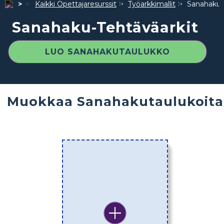
Kaikki Opettajaresurssit
Työarkkimallit
Sanahaku-
Sanahaku-Tehtäväarkit
LUO SANAHAKUTAULUKKO
Muokkaa Sanahakutaulukoita