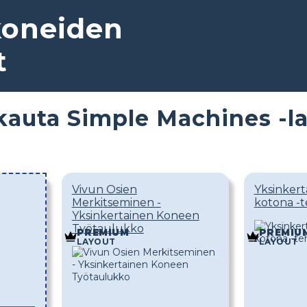
koneiden
t
auta Simple Machines -la
Vivun Osien
Yksinkert
Merkitseminen -
kotona -t
Yksinkertainen Koneen
Työtaulukko
PREMIUM
PREMIU
LAYOUT
LAYOUT