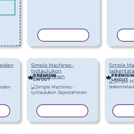
KOPIOI MALLI
KOP
neiden
Simple Machines -
Simple Mac
työtaulukon
laskentat
PREMIUM
PREMIUM
Järjestäminen
LAYOUT
LAYOUT
LI
KOPIOI MALLI
KOPI