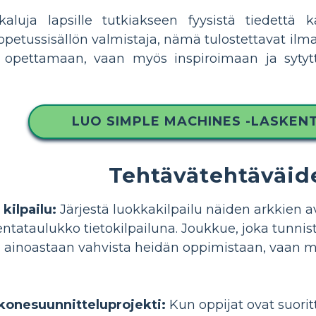
aluja lapsille tutkiakseen fyysistä tiedettä k
 opetussisällön valmistaja, nämä tulostettavat ilmai
n opettamaan, vaan myös inspiroimaan ja syty
LUO SIMPLE MACHINES -LASKE
Tehtävätehtäväid
kilpailu:
Järjestä luokkakilpailu näiden arkkien a
tataulukko tietokilpailuna. Joukkue, joka tunnistaa
 ainoastaan ​​vahvista heidän oppimistaan, vaan
konesuunnitteluprojekti:
Kun oppijat ovat suorit