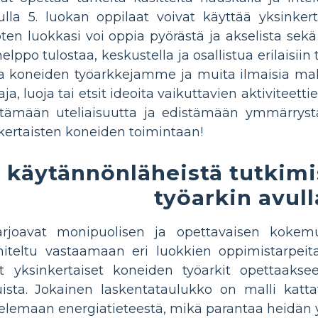
lla 5. luokan oppilaat voivat käyttää yksinkert
oten luokkasi voi oppia pyörästä ja akselista sek
helppo tulostaa, keskustella ja osallistua erilaisi
isia ​​koneiden työarkkejamme ja muita ilmaisia ​​m
aja, luoja tai etsit ideoita vaikuttavien aktivitee
ttämään uteliaisuutta ja edistämään ymmärrystä
ertaisten koneiden toimintaan!
 käytännönläheistä tutkimi
työarkin avull
tarjoavat monipuolisen ja opettavaisen koke
niteltu vastaamaan eri luokkien oppimistarpeit
at yksinkertaiset koneiden työarkit opettaaksee
sta. Jokainen laskentataulukko on malli kattav
elemaan energiatieteestä, mikä parantaa heidän