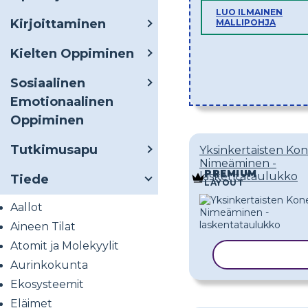
LUO ILMAINEN
Kirjoittaminen
MALLIPOHJA
Kielten Oppiminen
Sosiaalinen
Emotionaalinen
Oppiminen
Tutkimusapu
Yksinkertaisten Ko
Nimeäminen -
PREMIUM
laskentataulukko
Tiede
LAYOUT
Aallot
Aineen Tilat
Atomit ja Molekyylit
KOPIOI MAL
Aurinkokunta
Ekosysteemit
Eläimet