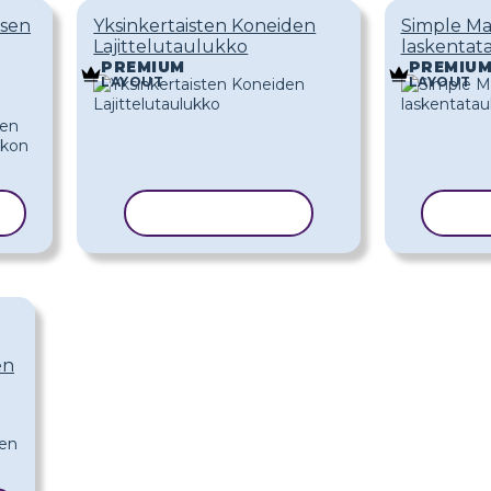
isen
Yksinkertaisten Koneiden
Simple Ma
Lajittelutaulukko
laskentat
PREMIUM
PREMIU
LAYOUT
LAYOUT
I
KOPIOI MALLI
KOP
en