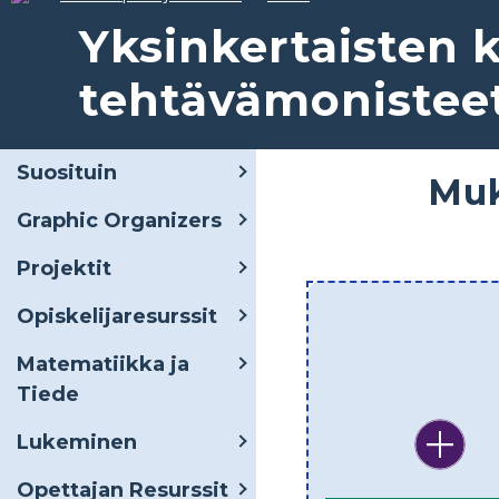
Yksinkertaisten 
tehtävämonistee
Suosituin
Muk
Graphic Organizers
Projektit
Opiskelijaresurssit
Matematiikka ja
Tiede
Lukeminen
Opettajan Resurssit