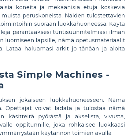
aisia ​​koneita ja mekaanisia etuja koskevia
ä muista peruskoneista. Näiden tulostettavien
in toimintoihin suoraan luokkahuoneessa. Käytä
alleja parantaaksesi tuntisuunnitelmiasi ilman
ttien luomiseen lapsille, nämä opetusmateriaalit
. Lataa haluamasi arkit jo tänään ja aloita
sta Simple Machines -
a
muksen jokaiseen luokkahuoneeseen. Nämä
a. Opettajat voivat ladata ja tulostaa nämä
n käsitteitä pyörästä ja akselista, vivusta,
alle oppitunnille, joka rohkaisee luokkaasi
 ymmärrystään käytännön toimien avulla.