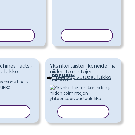
IOI MALLI
KOPIOI MALLI
hines Facts -
Yksinkertaisten koneiden ja
aulukko
niiden toimintojen
PREMIUM
yhteensopivuustaulukko
LAYOUT
OI MALLI
KOPIOI MALLI