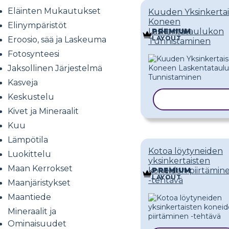
Eläinten Mukautukset
Kuuden Yksinkerta
Koneen
Elinympäristöt
Laskentataulukon
PREMIUM
LAYOUT
Eroosio, sää ja Laskeuma
Tunnistaminen
Fotosynteesi
Jaksollinen Järjestelmä
Kasveja
Keskustelu
KOPIOI MALL
Kivet ja Mineraalit
Kuu
Lämpötila
Kotoa löytyneiden
Luokittelu
yksinkertaisten
Maan Kerrokset
koneiden piirtämin
PREMIUM
LAYOUT
-tehtävä
Maanjäristykset
Maantiede
Mineraalit ja
Ominaisuudet