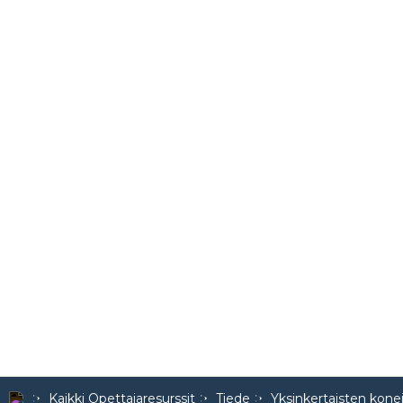
Kaikki Opettajaresurssit
Tiede
Yksinkertaisten kon