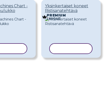
chines Chart -
Yksinkertaiset koneet
aulukko
Ristisanatehtävä
M
PREMIUM
LAYOUT
IOI MALLI
KOPIOI MALLI