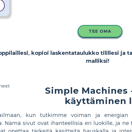
TEE OMA
pilaillesi, kopioi laskentataulukko tilillesi ja t
malliksi!
Simple Machines 
käyttäminen 
ailmaan, kun tutkimme voiman ja energian pe
a. Nämä sivut ovat ihanteellisia eri luokille, ja n
ivat opettaa tärkeitä käsitteitä hauskalla ja inter