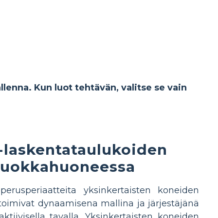
allenna. Kun luot tehtävän, valitse se vain
-laskentataulukoiden
luokkahuoneessa
rusperiaatteita yksinkertaisten koneiden
e toimivat dynaamisena mallina ja järjestäjänä
aktiivisella tavalla. Yksinkertaisten koneiden