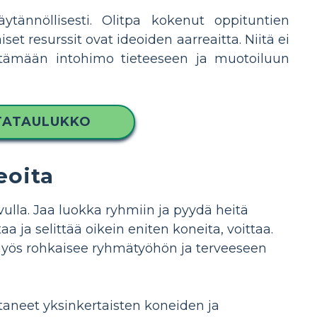
äytännöllisesti. Olitpa kokenut oppituntien
set resurssit ovat ideoiden aarreaitta. Niitä ei
ttämään intohimo tieteeseen ja muotoiluun
NTATAULUKKO
eoita
vulla. Jaa luokka ryhmiin ja pyydä heitä
 ja selittää oikein eniten koneita, voittaa.
 myös rohkaisee ryhmätyöhön ja terveeseen
taneet yksinkertaisten koneiden ja