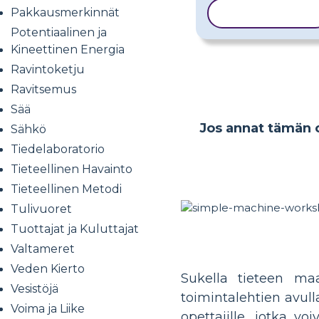
Pakkausmerkinnät
KOPIOI MALLI
Potentiaalinen ja
Kineettinen Energia
Ravintoketju
Ravitsemus
Sää
Jos annat tämän op
Sähkö
Tiedelaboratorio
Tieteellinen Havainto
Tieteellinen Metodi
Tulivuoret
Tuottajat ja Kuluttajat
Valtameret
Veden Kierto
Sukella tieteen ma
Vesistöjä
toimintalehtien avull
Voima ja Liike
opettajille, jotka vo