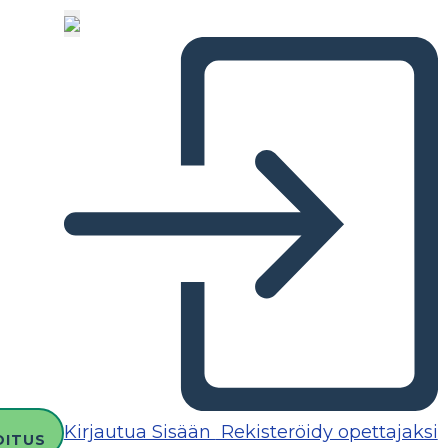
Kirjautua Sisään
Rekisteröidy opettajaksi
OITUS