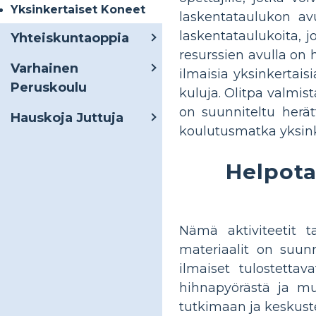
Yksinkertaiset Koneet
laskentataulukon avu
laskentataulukoita, j
Yhteiskuntaoppia
resurssien avulla on 
Varhainen
ilmaisia ​​yksinkerta
Peruskoulu
kuluja. Olitpa valmist
on suunniteltu herä
Hauskoja Juttuja
koulutusmatka yksink
Helpota
Nämä aktiviteetit 
materiaalit on suun
ilmaiset tulostettav
hihnapyörästä ja mui
tutkimaan ja keskust