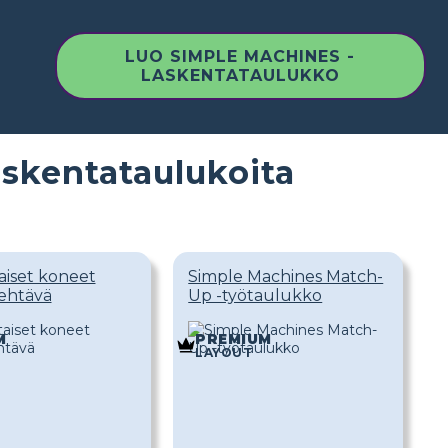
LUO SIMPLE MACHINES -
LASKENTATAULUKKO
skentataulukoita
aiset koneet
Simple Machines Match-
ehtävä
Up -työtaulukko
M
PREMIUM
LAYOUT