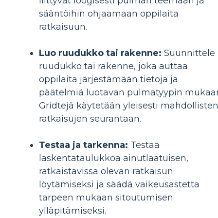
liittyvät loogisesti pulman teemaan ja
sääntöihin ohjaamaan oppilaita
ratkaisuun.
Luo ruudukko tai rakenne:
Suunnittele
ruudukko tai rakenne, joka auttaa
oppilaita järjestämään tietoja ja
päätelmiä luotavan pulmatyypin mukaa
Gridtejä käytetään yleisesti mahdolliste
ratkaisujen seurantaan.
Testaa ja tarkenna:
Testaa
laskentataulukkoa ainutlaatuisen,
ratkaistavissa olevan ratkaisun
löytämiseksi ja säädä vaikeusastetta
tarpeen mukaan sitoutumisen
ylläpitämiseksi.