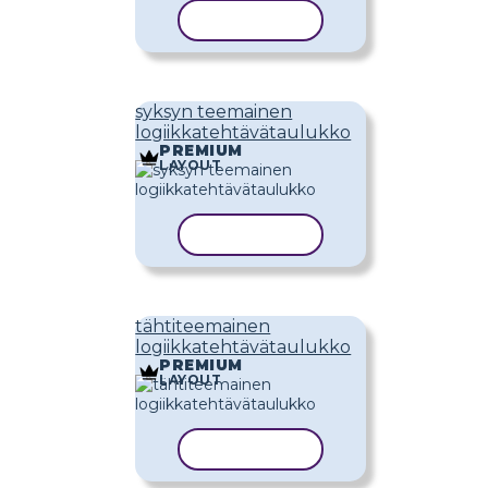
KOPIOI MALLI
syksyn teemainen
logiikkatehtävätaulukko
PREMIUM
LAYOUT
KOPIOI MALLI
tähtiteemainen
logiikkatehtävätaulukko
PREMIUM
LAYOUT
KOPIOI MALLI