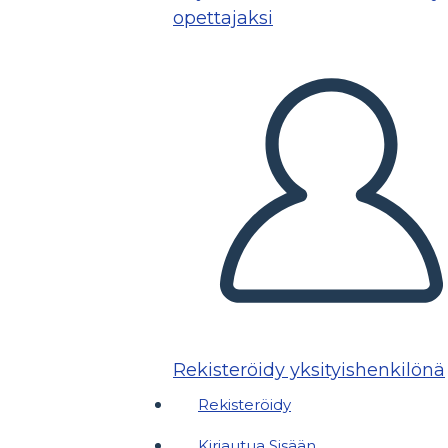
opettajaksi
Rekisteröidy yksityishenkilönä
Rekisteröidy
Kirjautua Sisään