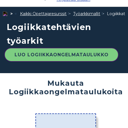
Kaikki Opettajaresurssit
Työarkkimallit
Logiikkate
Logiikkatehtävien
työarkit
LUO LOGIIKKAONGELMATAULUKKO
Mukauta
Logiikkaongelmataulukoita