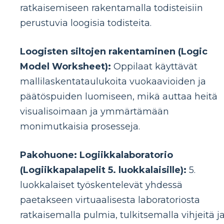
ratkaisemiseen rakentamalla todisteisiin
perustuvia loogisia todisteita.
Loogisten siltojen rakentaminen (Logic
Model Worksheet):
Oppilaat käyttävät
mallilaskentataulukoita vuokaavioiden ja
päätöspuiden luomiseen, mikä auttaa heitä
visualisoimaan ja ymmärtämään
monimutkaisia ​​prosesseja.
Pakohuone: Logiikkalaboratorio
(Logiikkapalapelit 5. luokkalaisille):
5.
luokkalaiset työskentelevät yhdessä
paetakseen virtuaalisesta laboratoriosta
ratkaisemalla pulmia, tulkitsemalla vihjeitä j