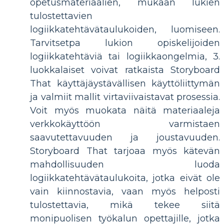
opetusmateriaalien, mukaan lukien
tulostettavien
logiikkatehtävätaulukoiden, luomiseen.
Tarvitsetpa lukion opiskelijoiden
logiikkatehtäviä tai logiikkaongelmia, 3.
luokkalaiset voivat ratkaista Storyboard
That käyttäjäystävällisen käyttöliittymän
ja valmiit mallit virtaviivaistavat prosessia.
Voit myös muokata näitä materiaaleja
verkkokäyttöön varmistaen
saavutettavuuden ja joustavuuden.
Storyboard That tarjoaa myös kätevän
mahdollisuuden luoda
logiikkatehtävätaulukoita, jotka eivät ole
vain kiinnostavia, vaan myös helposti
tulostettavia, mikä tekee siitä
monipuolisen työkalun opettajille, jotka