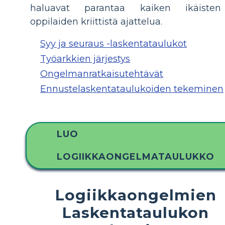
haluavat parantaa kaiken ikäisten
oppilaiden kriittistä ajattelua.
Syy ja seuraus -laskentataulukot
Työarkkien järjestys
Ongelmanratkaisutehtävät
Ennustelaskentataulukoiden tekeminen
LUO
LOGIIKKAONGELMATAULUKKO
Logiikkaongelmien
Laskentataulukon