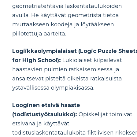
geometriatehtäviä laskentataulukoiden
avulla. He käyttävät geometrista tietoa
murtaakseen koodeja ja löytääkseen
piilotettuja aarteita.
Logiikkaolympialaiset (Logic Puzzle Sheet
for High School):
Lukiolaiset kilpailevat
haastavien pulmien ratkaisemisessa ja
ansaitsevat pisteitä oikeista ratkaisuista
ystävällisessä olympiakisassa.
Looginen etsivä haaste
(todistustyötaulukko):
Opiskelijat toimivat
etsivänä ja käyttävät
todistuslaskentataulukoita fiktiivisen rikokse