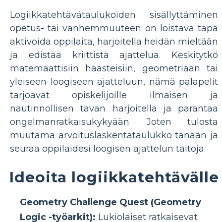
Logiikkatehtävätaulukoiden sisällyttäminen
opetus- tai vanhemmuuteen on loistava tapa
aktivoida oppilaita, harjoitella heidän mieltään
ja edistää kriittistä ajattelua. Keskitytkö
matemaattisiin haasteisiin, geometriaan tai
yleiseen loogiseen ajatteluun, nämä palapelit
tarjoavat opiskelijoille ilmaisen ja
nautinnollisen tavan harjoitella ja parantaa
ongelmanratkaisukykyään. Joten tulosta
muutama arvoituslaskentataulukko tänään ja
seuraa oppilaidesi loogisen ajattelun taitoja.
Ideoita logiikkatehtävälle
Geometry Challenge Quest (Geometry
Logic -työarkit):
Lukiolaiset ratkaisevat