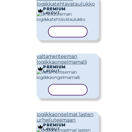
logiikkatehtävätaulukko
PREMIUM
LAYOUT
KOPIOI MALLI
valtameriteeman
logiikkaongelmamalli
PREMIUM
LAYOUT
KOPIOI MALLI
logiikkaongelmat lasten
urheiluteemaan
PREMIUM
LAYOUT