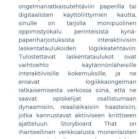
ongelmanratkaisutehtäviin paperilla tai
digitaalisten käyttöliittymien kautta,
sinulle on tarjolla monipuolinen
oppimistyökalu perinteisistä kynä-
paperiharjoituksista interaktiivisiin
laskentataulukoiden logiikkatehtäviin.
Tulostettavat laskentataulukot ovat
vaihtoehto käytännönläheisille
interaktiivisille kokemuksille, ja ne
eroavat logiikkaongelman
ratkaisemisesta verkossa siinä, että ne
saavat opiskelijat osallistumaan
dynaamisiin, reaaliaikaisiin haasteisiin,
jotka kannustavat aktiiviseen kriittiseen
ajatteluun. Storyboard That on
ihanteellinen verkkoalusta monenlaisten