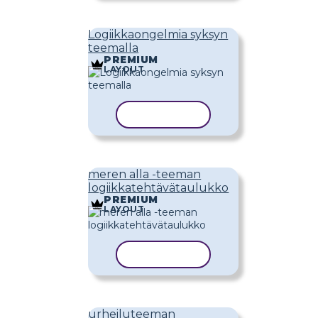
Logiikkaongelmia syksyn
teemalla
PREMIUM
LAYOUT
KOPIOI MALLI
meren alla -teeman
logiikkatehtävätaulukko
PREMIUM
LAYOUT
KOPIOI MALLI
urheiluteeman