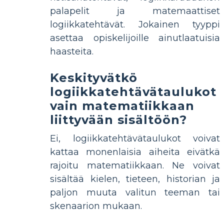
palapelit ja matemaattiset
logiikkatehtävät. Jokainen tyyppi
asettaa opiskelijoille ainutlaatuisia
haasteita.
Keskityvätkö
logiikkatehtävätaulukot
vain matematiikkaan
liittyvään sisältöön?
Ei, logiikkatehtävätaulukot voivat
kattaa monenlaisia ​​aiheita eivätkä
rajoitu matematiikkaan. Ne voivat
sisältää kielen, tieteen, historian ja
paljon muuta valitun teeman tai
skenaarion mukaan.