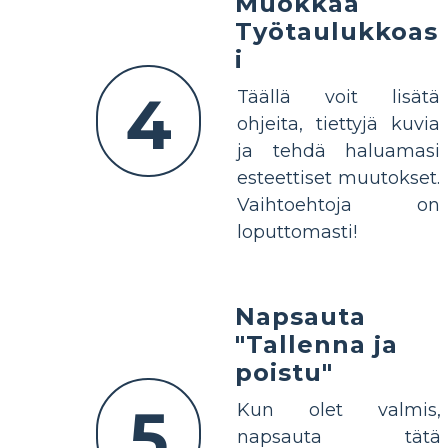
Muokkaa
Työtaulukkoas
i
4
Täällä voit lisätä
ohjeita, tiettyjä kuvia
ja tehdä haluamasi
esteettiset muutokset.
Vaihtoehtoja on
loputtomasti!
Napsauta
"Tallenna ja
poistu"
5
Kun olet valmis,
napsauta tätä