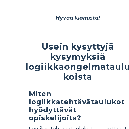
Hyvää luomista!
Usein kysyttyjä
kysymyksiä
logiikkaongelmataul
koista
Miten
logiikkatehtävätaulukot
hyödyttävät
opiskelijoita?
Logiikkatehtävätaulukot auttavat