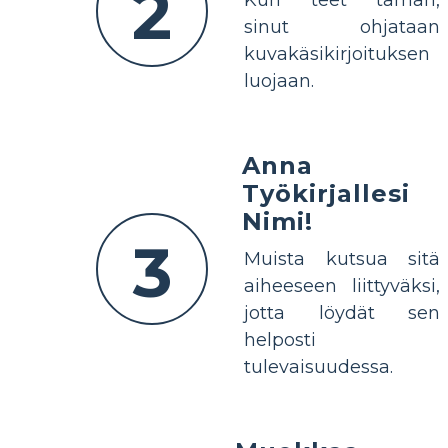
2
Kun teet tämän,
sinut ohjataan
kuvakäsikirjoituksen
luojaan.
Anna
Työkirjallesi
Nimi!
3
Muista kutsua sitä
aiheeseen liittyväksi,
jotta löydät sen
helposti
tulevaisuudessa.