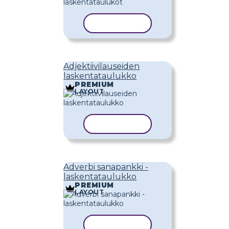
KOPIOI MALLI
Adjektiivilauseiden
laskentataulukko
PREMIUM
LAYOUT
KOPIOI MALLI
Adverbi sanapankki -
laskentataulukko
PREMIUM
LAYOUT
KOPIOI MALLI