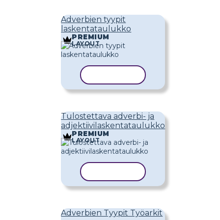
Adverbien tyypit
laskentataulukko
PREMIUM
LAYOUT
KOPIOI MALLI
Tulostettava adverbi- ja
adjektiivilaskentataulukko
PREMIUM
LAYOUT
KOPIOI MALLI
Adverbien Tyypit Työarkit