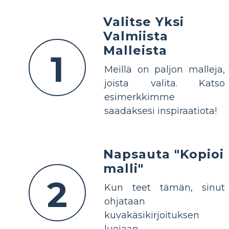
Valitse Yksi
Valmiista
Malleista
1
Meillä on paljon malleja,
joista valita. Katso
esimerkkimme
saadaksesi inspiraatiota!
Napsauta "Kopioi
malli"
2
Kun teet tämän, sinut
ohjataan
kuvakäsikirjoituksen
luojaan.