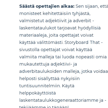
Säästä opettajien aikaa:
Sen sijaan, ett
monisteet kehitettäisiin tyhjästä,
valmistetut adjektiivit ja adverbit -
laskentataulukot tarjoavat hyödyllisiä
materiaaleja, joita opettajat voivat
käyttää välittömästi. Storyboard That -
sivustolla opettajat voivat käyttää
valmiita malleja tai luoda nopeasti omia
mukautettuja adjektiivi- ja
adverbitaulukoiden malleja, jotka voida
helposti sisällyttää nykyisiin
tuntisuunnitelmiin. Käytä
helppokäyttöistä
laskentataulukkogeneraattoriamme ja -
tekijäämme jo tänään!