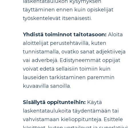
laskentataulukon kysymyksen
täyttäminen ennen kuin opiskelijat
työskentelevät itsenäisesti.
Yhdistä toiminnot taitotasoon:
Aloita
aloittelijat perustehtävillä, kuten
tunnistamalla, ovatko sanat adjektiiveja
vai adverbejä. Edistyneemmät oppijat
voivat edetä sellaisiin toimiin kuin
lauseiden tarkistaminen paremmin
kuvaavilla sanoilla.
Sisällytä oppitunteihin:
Käytä
laskentataulukoita täydentämään tai
vahvistamaan kielioppitunteja. Esittele
käsitteet, kuten vertailevat ja superlatiivi