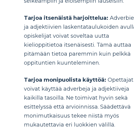
selkeämpiin ja eloisempiin lauseisiin.
Tarjoa itsenäistä harjoittelua:
Adverbi
ja adjektiivien laskentataulukoiden avull
opiskelijat voivat soveltaa uutta
kielioppitietoa itsenäisesti. Tämä auttaa
pitämään tietoa paremmin kuin pelkkä
oppituntien kuunteleminen.
Tarjoa monipuolista käyttöä:
Opettajat
voivat käyttää adverbeja ja adjektiiveja
kaikilla tasoilla. Ne toimivat hyvin sekä
esittelyssä että arvioinnissa. Säädettävä
monimutkaisuus tekee niistä myös
mukautettavia eri luokkien välillä.