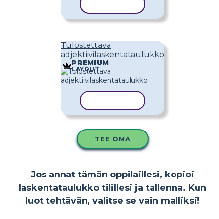
KOPIOI MALLI
Tulostettava
adjektiivilaskentataulukko
PREMIUM
LAYOUT
KOPIOI MALLI
TEE OMA
Jos annat tämän oppilaillesi, kopioi
laskentataulukko tilillesi ja tallenna. Kun
luot tehtävän, valitse se vain malliksi!