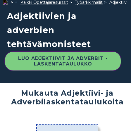
Kaikki Opettajaresurssit
Työarkkimallit
Adjektiivi
Adjektiivien ja
adverbien
tehtävämonisteet
LUO ADJEKTIIVIT JA ADVERBIT -
LASKENTATAULUKKO
Mukauta Adjektiivi- ja
Adverbilaskentataulukoita