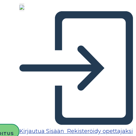
Kirjautua Sisään
Rekisteröidy opettajaksi
OITUS