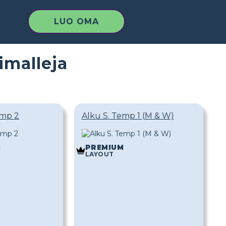
LUO OMA
imalleja
emp 2
Alku S. Temp 1 (M & W)
M
PREMIUM
LAYOUT