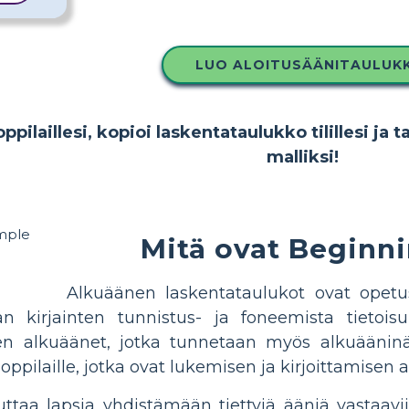
LUO ALOITUSÄÄNITAULUK
pilaillesi, kopioi laskentataulukko tilillesi ja t
malliksi!
Mitä ovat Beginni
Alkuäänen laskentataulukot ovat opetu
än kirjainten tunnistus- ja foneemista tietois
n alkuäänet, jotka tunnetaan myös alkuääninä. 
pilaille, jotka ovat lukemisen ja kirjoittamisen 
taa lapsia yhdistämään tiettyjä ääniä vastaaviin