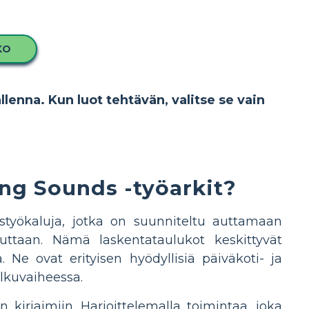
KO
allenna. Kun luot tehtävän, valitse se vain
ng Sounds -työarkit?
styökaluja, jotka on suunniteltu auttamaan
uuttaan. Nämä laskentataulukot keskittyvät
Ne ovat erityisen hyödyllisiä päiväkoti- ja
alkuvaiheessa.
 kirjaimiin. Harjoittelemalla toimintaa, joka