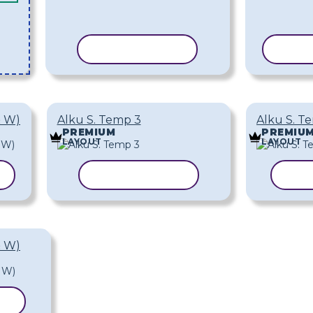
KOPIOI MALLI
KOPI
& W)
Alku S. Temp 3
Alku S. T
PREMIUM
PREMIU
LAYOUT
LAYOUT
I
KOPIOI MALLI
KOP
& W)
LI