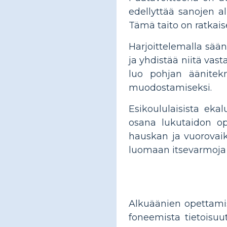
edellyttää sanojen a
Tämä taito on ratkais
Harjoittelemalla sään
ja yhdistää niitä vast
luo pohjan äänitekn
muodostamiseksi.
Esikoululaisista eka
osana lukutaidon ope
hauskan ja vuorovaik
luomaan itsevarmoja ja 
Alkuäänien opettamis
foneemista tietoisuut