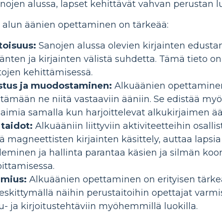
nojen alussa, lapset kehittävät vahvan perustan lu
i alun äänien opettaminen on tärkeää:
toisuus:
Sanojen alussa olevien kirjainten edust
en ja kirjainten välistä suhdetta. Tämä tieto on
tojen kehittämisessä.
istus ja muodostaminen:
Alkuäänien opettaminen
stämään ne niitä vastaaviin ääniin. Se edistää my
jaimia samalla kun harjoittelevat alkukirjaimen ää
taidot:
Alkuääniin liittyviin aktiviteetteihin osall
ä magneettisten kirjainten käsittely, auttaa laps
teleminen ja hallinta parantaa käsien ja silmän koor
oittamisessa.
lmius:
Alkuäänien opettaminen on erityisen tärkeä
kittymällä näihin perustaitoihin opettajat varmist
- ja kirjoitustehtäviin myöhemmillä luokilla.