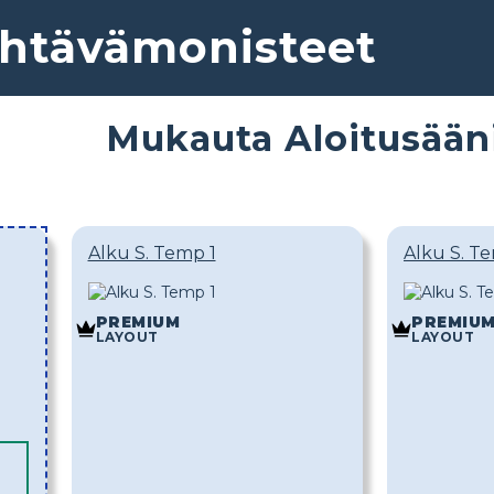
ehtävämonisteet
Mukauta Aloitusään
Alku S. Temp 1
Alku S. T
PREMIUM
PREMIU
LAYOUT
LAYOUT