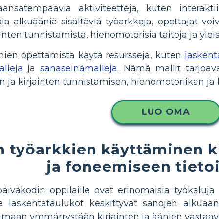
aansatempaavia aktiviteetteja, kuten interakti
ia ​​alkuääniä sisältäviä työarkkeja, opettajat v
inten tunnistamista, hienomotorisia taitoja ja ylei
nien opettamista käytä resursseja, kuten
laskent
alleja
ja
sanaseinämalleja
. Nämä mallit tarjoav
 ja kirjainten tunnistamisen, hienomotoriikan ja l
LUO OMA
 työarkkien käyttäminen k
ja foneemiseen tieto
äiväkodin oppilaille ovat erinomaisia ​​työkaluja 
 laskentataulukot keskittyvät sanojen alkuään
tamaan ymmärrystään kirjainten ja äänien vastaa