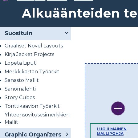
Alkuäänteiden t
Suosituin
Graafiset Novel Layouts
Kirja Jacket Projects
Lopeta Liput
Merkkikartan Työarkit
Sanasto Mallit
Sanomalehti
Story Cubes
Tonttikaavion Työarkit
Yhteensovitusesimerkkien
Mallit
LUO ILMAINEN
Graphic Organizers
MALLIPOHJA