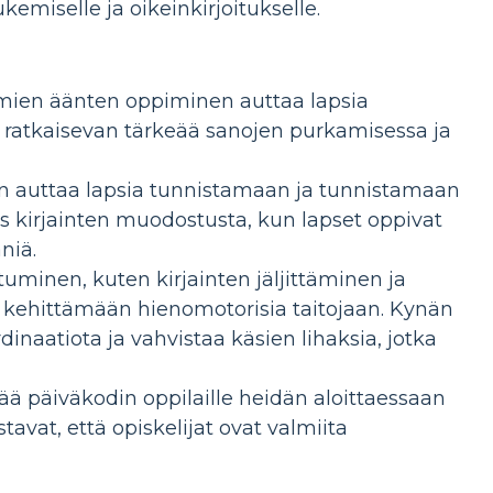
kemiselle ja oikeinkirjoitukselle.
amien äänten oppiminen auttaa lapsia
 ratkaisevan tärkeää sanojen purkamisessa ja
 auttaa lapsia tunnistamaan ja tunnistamaan
ös kirjainten muodostusta, kun lapset oppivat
niä.
istuminen, kuten kirjainten jäljittäminen ja
ia kehittämään hienomotorisia taitojaan. Kynän
dinaatiota ja vahvistaa käsien lihaksia, jotka
ä päiväkodin oppilaille heidän aloittaessaan
avat, että opiskelijat ovat valmiita