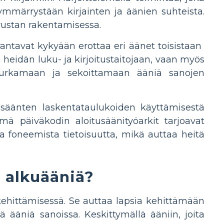
ymmärrystään kirjainten ja äänien suhteista.
erustan rakentamisessa.
ntavat kykyään erottaa eri äänet toisistaan ​​
na heidän luku- ja kirjoitustaitojaan, vaan myös
t purkamaan ja sekoittamaan ääniä sanojen
itusäänten laskentataulukoiden käyttämisestä
mä päiväkodin aloitusäänityöarkit tarjoavat
a foneemista tietoisuutta, mikä auttaa heitä
a alkuääniä?
kehittämisessä. Se auttaa lapsia kehittämään
iä ääniä sanoissa. Keskittymällä ääniin, joita