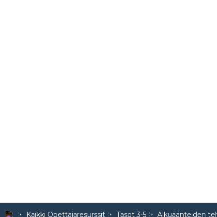
Kaikki Opettajaresurssit
Tasot 3-5
Alkuäänteiden t