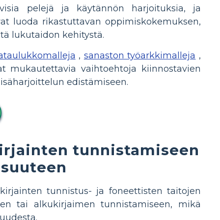
ivisia pelejä ja käytännön harjoituksia, ja
oivat luoda rikastuttavan oppimiskokemuksen,
stä lukutaidon kehitystä.
ataulukkomalleja
,
sanaston työarkkimalleja
,
at mukautettavia vaihtoehtoja kiinnostavien
isäharjoittelun edistämiseen.
irjainten tunnistamiseen
isuuteen
kirjainten tunnistus- ja foneettisten taitojen
en tai alkukirjaimen tunnistamiseen, mikä
vuudesta.