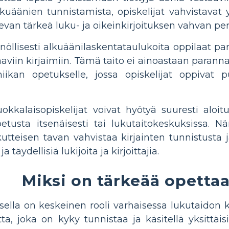
lkuäänien tunnistamista, opiskelijat vahvistavat 
evan tärkeä luku- ja oikeinkirjoituksen vahvan p
nöllisesti alkuäänilaskentataulukoita oppilaat para
aaviin kirjaimiin. Tämä taito ei ainoastaan ​​paran
iikan opetukselle, jossa opiskelijat oppiva
luokkalaisopiskelijat voivat hyötyä suuresti alo
tusta itsenäisesti tai lukutaitokeskuksissa. Nä
utteisen tavan vahvistaa kirjainten tunnistusta j
täydellisiä lukijoita ja kirjoittajia.
Miksi on tärkeää opetta
ella on keskeinen rooli varhaisessa lukutaidon 
ta, joka on kyky tunnistaa ja käsitellä yksittäis