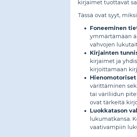
kirjaimet tuottavat sa
Tässä ovat syyt, miks
Foneeminen tie
ymmärtämään äänt
vahvojen lukutai
Kirjainten tunn
kirjaimet ja yhdi
kirjoittamaan kir
Hienomotoriset 
värittäminen sek
tai väriliidun pi
ovat tärkeitä kirj
Luokkatason va
lukumatkansa. Kes
vaativampiin luku