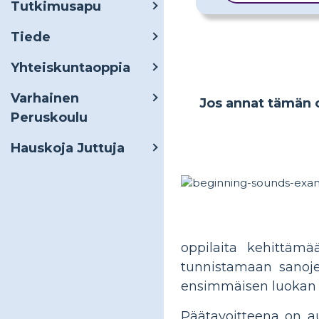
Tutkimusapu
Tiede
Yhteiskuntaoppia
Varhainen
Jos annat tämän op
Peruskoulu
Hauskoja Juttuja
oppilaita kehittämä
tunnistamaan sanoje
ensimmäisen luokan op
Päätavoitteena on aut