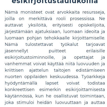
esikirjoitustaulukoilla
Nämä monisteet ovat arvokkaita resursseja,
joilla on merkittävä rooli prosessissa. Ne
auttavat yksilöitä, erityisesti opiskelijoita,
järjestämään ajatuksiaan, luomaan ideoita ja
luomaan pohjan tehokkaalle kirjoittamiselle.
Nämä tulostettavat työkalut tarjoavat
jäsennellyt puitteet erilaisille
esikirjoitustoiminnoille, ja opettajat ja
vanhemmat voivat käyttää niitä luovuuden ja
kriittisen ajattelun taitojen edistämiseen
nuorten oppilaiden keskuudessa. Työarkkeja
hyödyntämällä lapset voivat todistaa
konkreettisen esimerkin esikirjoittamisesta
käytännössä, kun he osallistuvat toimintaan,
joka stimuloi heidän luovuuttaan ja auttaa