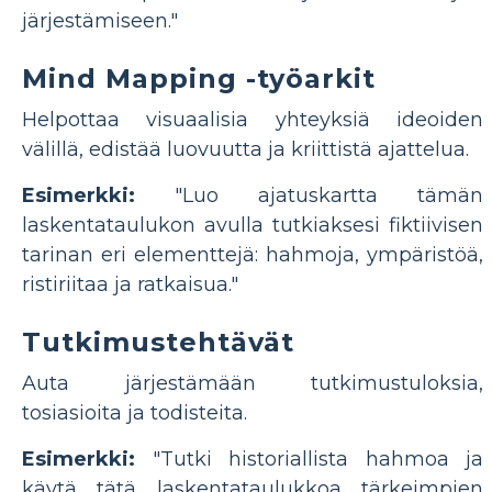
järjestämiseen."
Mind Mapping -työarkit
Helpottaa visuaalisia yhteyksiä ideoiden
välillä, edistää luovuutta ja kriittistä ajattelua.
Esimerkki:
"Luo ajatuskartta tämän
laskentataulukon avulla tutkiaksesi fiktiivisen
tarinan eri elementtejä: hahmoja, ympäristöä,
ristiriitaa ja ratkaisua."
Tutkimustehtävät
Auta järjestämään tutkimustuloksia,
tosiasioita ja todisteita.
Esimerkki:
"Tutki historiallista hahmoa ja
käytä tätä laskentataulukkoa tärkeimpien