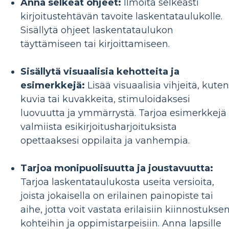
Anna selkeät ohjeet:
Ilmoita selkeästi
kirjoitustehtävän tavoite laskentataulukolle.
Sisällytä ohjeet laskentataulukon
täyttämiseen tai kirjoittamiseen.
Sisällytä visuaalisia kehotteita ja
esimerkkejä:
Lisää visuaalisia vihjeitä, kuten
kuvia tai kuvakkeita, stimuloidaksesi
luovuutta ja ymmärrystä. Tarjoa esimerkkejä
valmiista esikirjoitusharjoituksista
opettaaksesi oppilaita ja vanhempia.
Tarjoa monipuolisuutta ja joustavuutta:
Tarjoa laskentataulukosta useita versioita,
joista jokaisella on erilainen painopiste tai
aihe, jotta voit vastata erilaisiin kiinnostukse
kohteihin ja oppimistarpeisiin. Anna lapsille