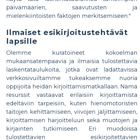
päivämäärien, saavutusten ja
mielenkiintoisten faktojen merkitsemiseen."
Ilmaiset esikirjoitustehtävät
lapsille
Olemme kuratoineet kokoelman
mukaansatempaavia ja ilmaisia ​​tulostettavia
laskentataulukoita, jotka ovat ladattavissa
verkkosivuiltamme tukeaksemme nuoria
oppijoita heidän kirjoittamismatkallaan. Nämä
resurssit vastaavat erilaisiin kirjoittamista
edeltäviin tarpeisiin, kuten hienomotoristen
taitojen kehittämiseen, viivojen jäljittämiseen,
kirjoittamisen harjoitteluun sekä muotojen ja
kirjainten tutkimiseen. Eri muodoissa
tulostettavien esikirjoitettavien