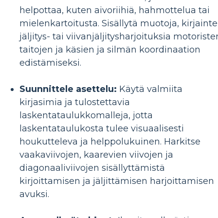
helpottaa, kuten aivoriihiä, hahmottelua tai
mielenkartoitusta. Sisällytä muotoja, kirjaint
jäljitys- tai viivanjäljitysharjoituksia motoriste
taitojen ja käsien ja silmän koordinaation
edistämiseksi.
Suunnittele asettelu:
Käytä valmiita
kirjasimia ja tulostettavia
laskentataulukkomalleja, jotta
laskentataulukosta tulee visuaalisesti
houkutteleva ja helppolukuinen. Harkitse
vaakaviivojen, kaarevien viivojen ja
diagonaaliviivojen sisällyttämistä
kirjoittamisen ja jäljittämisen harjoittamisen
avuksi.