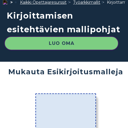
Kaikki Opettajaresurssit
Työarkkimallit
Kirjoittam
Kirjoittamisen
esitehtävien mallipohjat
LUO OMA
Mukauta Esikirjoitusmalleja