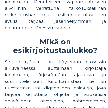
ideoimaan. Perinteiseen vapaamuotoiseen
aivoriihiin verrattuna tarkoituksellinen
esikirjoitusharjoittelu esikirjoitustulosteiden
avulla tarjoaa jäsennellymmän ja
ohjatumman lähestymistavan.
Mikä on
esikirjoitustaulukko?
Se on työkalu, jota käytetään prosessin
alkuvaiheessa auttamaan kirjoittajia
ideoimaan, järjestämään ajatuksia ja
suunnittelemaan kirjoittamistaan. Se on
tulostettava tai digitaalinen asiakirja, joka
tarjoaa kehotteita, ohjeita ja visuaalisia
apuvälineitä aivoriihien, hahmotelmien,
mielikarttojen ja tutkimuksen avuksi. Ne ovat