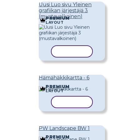
Uusi Luo sivu Yleinen
grafiikan järjestäjä 3
(mustavalkoinen)
PREMIUM
LAYOUT
KOPIOI MALLI
Hämähäkkikartta - 6
PREMIUM
LAYOUT
KOPIOI MALLI
PW Landscape BW 1
PREMIUM