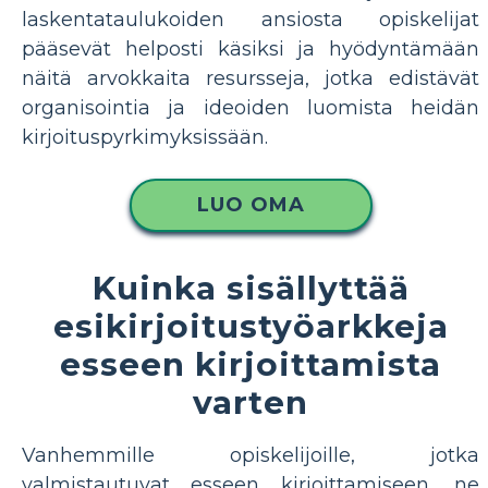
laskentataulukoiden ansiosta opiskelijat
pääsevät helposti käsiksi ja hyödyntämään
näitä arvokkaita resursseja, jotka edistävät
organisointia ja ideoiden luomista heidän
kirjoituspyrkimyksissään.
LUO OMA
Kuinka sisällyttää
esikirjoitustyöarkkeja
esseen kirjoittamista
varten
Vanhemmille opiskelijoille, jotka
valmistautuvat esseen kirjoittamiseen, ne