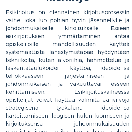
Esikirjoitus on olennainen kirjoitusprosessin
vaihe, joka luo pohjan hyvin jäsennellylle ja
johdonmukaiselle kirjoitukselle. Esseen
esikirjoituksen ymmärtäminen antaa
opiskelijoille mahdollisuuden käyttää
systemaattista lähestymistapaa hyödyntäen
tekniikoita, kuten aivoriihiä, hahmottelua ja
laskentataulukoiden käyttöä, ideoidensa
tehokkaaseen järjestämiseen ja
johdonmukaisen ja vakuuttavan esseen
kehittämiseen. Esikirjoitusvaiheessa
opiskelijat voivat käyttää valmiita ääriviivoja
strategisena työkaluna ideoidensa
kartoittamiseen, loogisen kulun luomiseen ja
kirjoituksensa johdonmukaisuuden
varmistamiseen, mikä luo vahvan pohjan