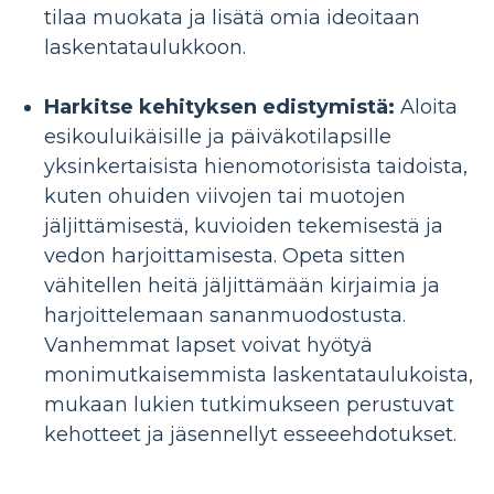
tilaa muokata ja lisätä omia ideoitaan
laskentataulukkoon.
Harkitse kehityksen edistymistä:
Aloita
esikouluikäisille ja päiväkotilapsille
yksinkertaisista hienomotorisista taidoista,
kuten ohuiden viivojen tai muotojen
jäljittämisestä, kuvioiden tekemisestä ja
vedon harjoittamisesta. Opeta sitten
vähitellen heitä jäljittämään kirjaimia ja
harjoittelemaan sananmuodostusta.
Vanhemmat lapset voivat hyötyä
monimutkaisemmista laskentataulukoista,
mukaan lukien tutkimukseen perustuvat
kehotteet ja jäsennellyt esseeehdotukset.