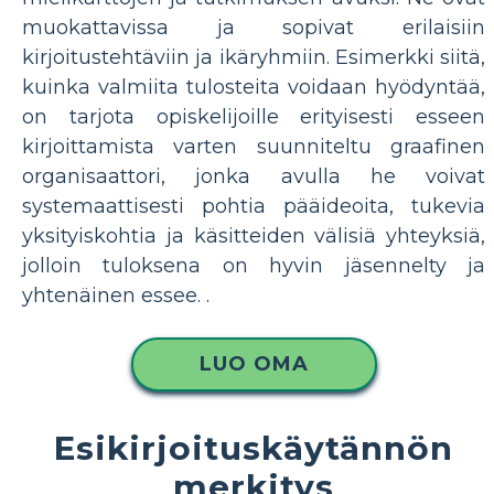
muokattavissa ja sopivat erilaisiin
kirjoitustehtäviin ja ikäryhmiin. Esimerkki siitä,
kuinka valmiita tulosteita voidaan hyödyntää,
on tarjota opiskelijoille erityisesti esseen
kirjoittamista varten suunniteltu graafinen
organisaattori, jonka avulla he voivat
systemaattisesti pohtia pääideoita, tukevia
yksityiskohtia ja käsitteiden välisiä yhteyksiä,
jolloin tuloksena on hyvin jäsennelty ja
yhtenäinen essee. .
LUO OMA
Esikirjoituskäytännön
merkitys