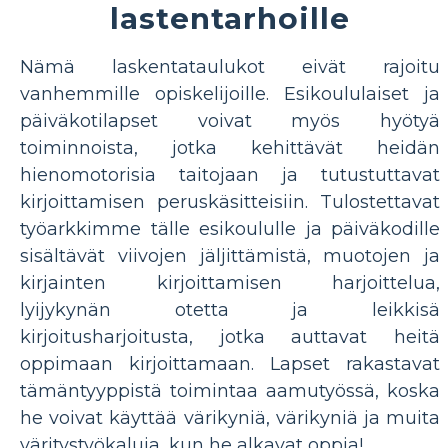
lastentarhoille
Nämä laskentataulukot eivät rajoitu
vanhemmille opiskelijoille. Esikoululaiset ja
päiväkotilapset voivat myös hyötyä
toiminnoista, jotka kehittävät heidän
hienomotorisia taitojaan ja tutustuttavat
kirjoittamisen peruskäsitteisiin. Tulostettavat
työarkkimme tälle esikoululle ja päiväkodille
sisältävät viivojen jäljittämistä, muotojen ja
kirjainten kirjoittamisen harjoittelua,
lyijykynän otetta ja leikkisä
kirjoitusharjoitusta, jotka auttavat heitä
oppimaan kirjoittamaan. Lapset rakastavat
tämäntyyppistä toimintaa aamutyössä, koska
he voivat käyttää värikyniä, värikyniä ja muita
väritystyökaluja, kun he alkavat oppia!