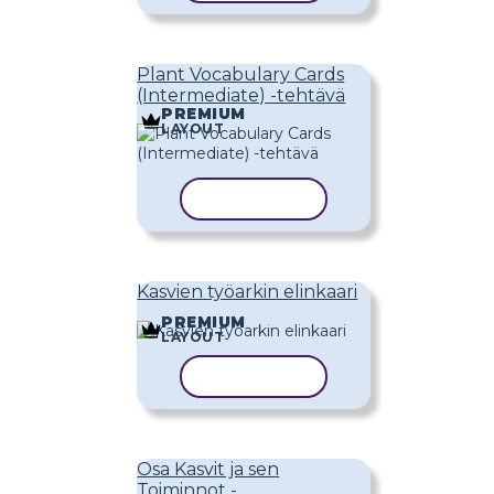
Plant Vocabulary Cards
(Intermediate) -tehtävä
PREMIUM
LAYOUT
KOPIOI MALLI
Kasvien työarkin elinkaari
PREMIUM
LAYOUT
KOPIOI MALLI
Osa Kasvit ja sen
Toiminnot -