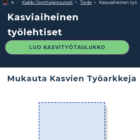
Kaikki Opettajaresurssit
Tiede
Kasviaiheinen työl
Kasviaiheinen
työlehtiset
LUO KASVITYÖTAULUKKO
Mukauta Kasvien Työarkkeja