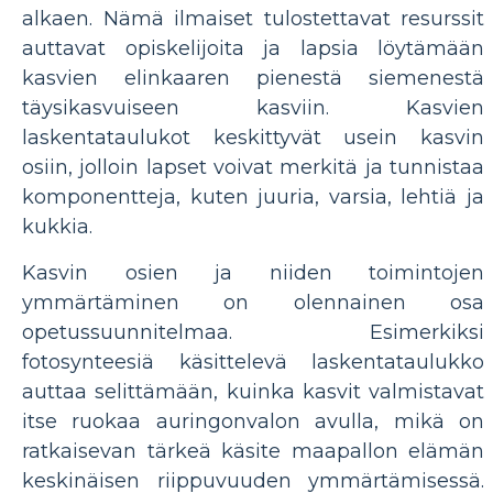
alkaen. Nämä ilmaiset tulostettavat resurssit
auttavat opiskelijoita ja lapsia löytämään
kasvien elinkaaren pienestä siemenestä
täysikasvuiseen kasviin. Kasvien
laskentataulukot keskittyvät usein kasvin
osiin, jolloin lapset voivat merkitä ja tunnistaa
komponentteja, kuten juuria, varsia, lehtiä ja
kukkia.
Kasvin osien ja niiden toimintojen
ymmärtäminen on olennainen osa
opetussuunnitelmaa. Esimerkiksi
fotosynteesiä käsittelevä laskentataulukko
auttaa selittämään, kuinka kasvit valmistavat
itse ruokaa auringonvalon avulla, mikä on
ratkaisevan tärkeä käsite maapallon elämän
keskinäisen riippuvuuden ymmärtämisessä.