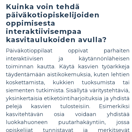
Kuinka voin tehdä
päiväkotiopiskelijoiden
oppimisesta
interaktiivisempaa
kasvitaulukoiden avulla?
Päiväkotioppilaat oppivat parhaiten
interaktiivisen ja käytännönläheisen
toiminnan kautta. Käytä kasvien työarkkeja
täydentämään aistikokemuksia, kuten lehtien
koskettamista, kukkien tuoksumista tai
siementen tutkimista. Sisällytä väritystehtäviä,
yksinkertaisia ​​etiketöintiharjoituksia ja yhdistä
pelejä kasvien tulosteisiin. Esimerkiksi
kasvitehtävän osia voidaan yhdistää
luokkahuoneen puutarhakäyntiin, jossa
opiskelijat tunnistavat ja merkitsevät