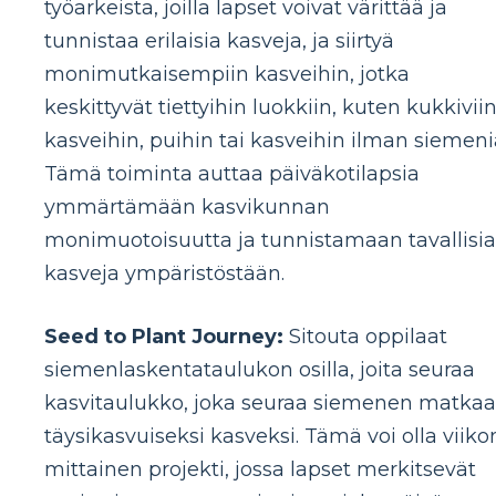
työarkeista, joilla lapset voivat värittää ja
tunnistaa erilaisia ​​kasveja, ja siirtyä
monimutkaisempiin kasveihin, jotka
keskittyvät tiettyihin luokkiin, kuten kukkivii
kasveihin, puihin tai kasveihin ilman siemeni
Tämä toiminta auttaa päiväkotilapsia
ymmärtämään kasvikunnan
monimuotoisuutta ja tunnistamaan tavallisia
kasveja ympäristöstään.
Seed to Plant Journey:
Sitouta oppilaat
siemenlaskentataulukon osilla, joita seuraa
kasvitaulukko, joka seuraa siemenen matkaa
täysikasvuiseksi kasveksi. Tämä voi olla viiko
mittainen projekti, jossa lapset merkitsevät