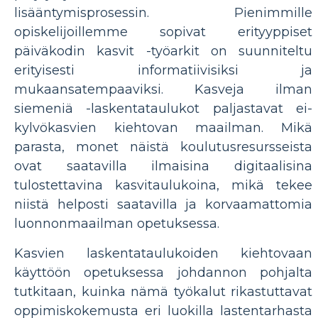
lisääntymisprosessin. Pienimmille
opiskelijoillemme sopivat erityyppiset
päiväkodin kasvit -työarkit on suunniteltu
erityisesti informatiivisiksi ja
mukaansatempaaviksi. Kasveja ilman
siemeniä -laskentataulukot paljastavat ei-
kylvökasvien kiehtovan maailman. Mikä
parasta, monet näistä koulutusresursseista
ovat saatavilla ilmaisina digitaalisina
tulostettavina kasvitaulukoina, mikä tekee
niistä helposti saatavilla ja korvaamattomia
luonnonmaailman opetuksessa.
Kasvien laskentataulukoiden kiehtovaan
käyttöön opetuksessa johdannon pohjalta
tutkitaan, kuinka nämä työkalut rikastuttavat
oppimiskokemusta eri luokilla lastentarhasta