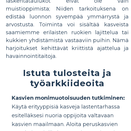
laskentataulukot eivät ole vain
muistioppimista; Niiden tarkoituksena on
edistää luonnon syvempää ymmärrystä ja
arvostusta. Toiminta voi sisältää kasveista
saamiemme erilaisten ruokien lajittelua tai
kukkien yhdistämistä vastaaviin puihin. Nämä
harjoitukset kehittävät kriittistä ajattelua ja
havainnointitaitoja.
Istuta tulosteita ja
työarkkiideoita
Kasvien monimuotoisuuden tutkiminen:
Käytä erityyppisiä kasveja lastentarhassa
esitelläksesi nuoria oppijoita valtavaan
kasvien maailmaan. Aloita peruskasvien