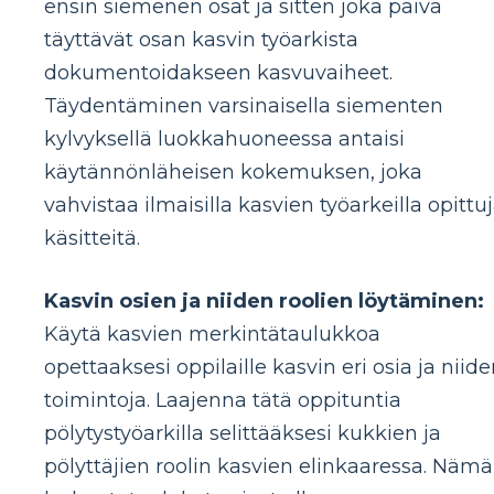
ensin siemenen osat ja sitten joka päivä
täyttävät osan kasvin työarkista
dokumentoidakseen kasvuvaiheet.
Täydentäminen varsinaisella siementen
kylvyksellä luokkahuoneessa antaisi
käytännönläheisen kokemuksen, joka
vahvistaa ilmaisilla kasvien työarkeilla opittu
käsitteitä.
Kasvin osien ja niiden roolien löytäminen:
Käytä kasvien merkintätaulukkoa
opettaaksesi oppilaille kasvin eri osia ja niid
toimintoja. Laajenna tätä oppituntia
pölytystyöarkilla selittääksesi kukkien ja
pölyttäjien roolin kasvien elinkaaressa. Nämä