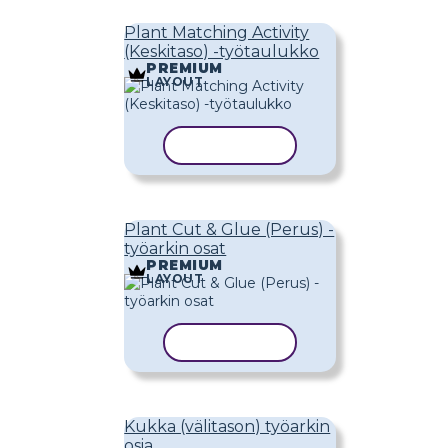
Plant Matching Activity
(Keskitaso) -työtaulukko
PREMIUM
LAYOUT
KOPIOI MALLI
Plant Cut & Glue (Perus) -
työarkin osat
PREMIUM
LAYOUT
KOPIOI MALLI
Kukka (välitason) työarkin
osia