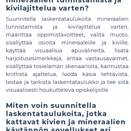
kivilajittelua varten?
Suunnitella laskentataulukoita mineraalien
tunnistamista ja kivilajittelua varten,
määrittää oppimistavoitteet, valita muoto,
sisällyttää osioita mineraaleille ja kiville,
käyttää visuaalisia apuvälineitä, lisätä
harjoitusesimerkkejä, antaa vastausavaimet,
sisällyttää tosielämän skenaarioita, kannustaa
kriittistä ajattelua, luoda käsiä tehtävistä,
testaa ja tarkista laskentataulukko ja tee siitä
visuaalisesti houkutteleva opiskelijoille.
Miten voin suunnitella
laskentataulukoita, jotka
kattavat kivien ja mineraalien
käytännön sovellukset eri