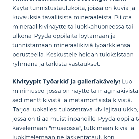
Käytä tunnistustaulukoita, joissa on kuvia ja
kuvauksia tavallisista mineraaleista. Piilota
mineraalikivinäytteitä luokkahuoneessa tai
ulkona. Pyydä oppilaita löytämään ja
tunnistamaan mineraalikiviä työarkkiensa
perusteella. Keskustele heidän tuloksistaan ​​
ryhmänä ja tarkista vastaukset.
Kivityypit Työarkki ja galleriakävely:
Luo
minimuseo, jossa on näytteitä magmakivistä
sedimenttikivistä ja metamorfisista kivistä.
Tarjoa luokallesi tulostettava kivilajitaulukko,
jossa on tilaa muistiinpanoille. Pyydä oppilait
kävelemään "museossa", tutkimaan kiviä ja
luokittelemaan ne laskentataulukon