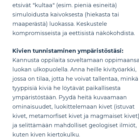
etsivät "kultaa" (esim. pieniä esineitä)
simuloidusta kaivoksesta (hiekasta tai
maaperästä) luokassa. Keskustele
kompromisseista ja eettisistä näkökohdista.
Kivien tunnistaminen ympäristöstäsi:
Kannusta oppilaita soveltamaan oppimaans
luokan ulkopuolella. Anna heille kivityöarkki,
jossa on tilaa, jotta he voivat tallentaa, minkä
tyyppisiä kiviä he löytävät paikallisesta
ympäristöstään. Pyydä heitä kuvaamaan
ominaisuudet, luokittelemaan kivet (istuvat
kivet, metamorfiset kivet ja magmaiset kivet
ja selittämään mahdolliset geologiset ilmiöt,
kuten kiven kiertokulku.