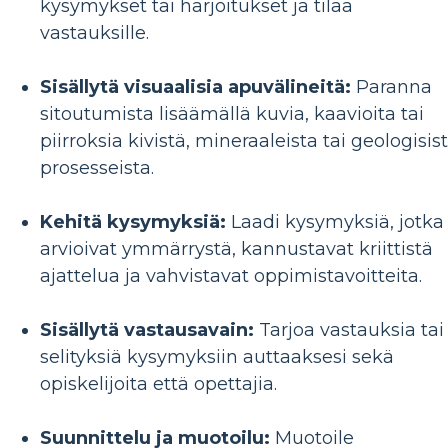
kysymykset tai harjoitukset ja tilaa
vastauksille.
Sisällytä visuaalisia apuvälineitä:
Paranna
sitoutumista lisäämällä kuvia, kaavioita tai
piirroksia kivistä, mineraaleista tai geologisis
prosesseista.
Kehitä kysymyksiä:
Laadi kysymyksiä, jotka
arvioivat ymmärrystä, kannustavat kriittistä
ajattelua ja vahvistavat oppimistavoitteita.
Sisällytä vastausavain:
Tarjoa vastauksia tai
selityksiä kysymyksiin auttaaksesi sekä
opiskelijoita että opettajia.
Suunnittelu ja muotoilu:
Muotoile