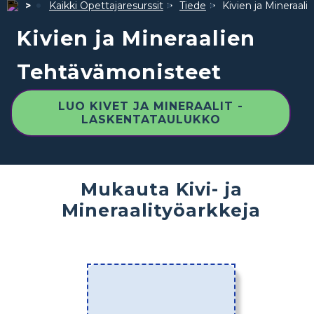
Kaikki Opettajaresurssit
Tiede
Kivien ja Mineraal
Kivien ja Mineraalien
Tehtävämonisteet
LUO KIVET JA MINERAALIT -
LASKENTATAULUKKO
Mukauta Kivi- ja
Mineraalityöarkkeja