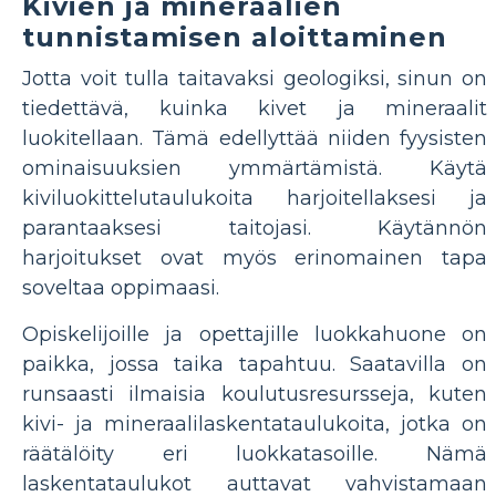
Kivien ja mineraalien
tunnistamisen aloittaminen
Jotta voit tulla taitavaksi geologiksi, sinun on
tiedettävä, kuinka kivet ja mineraalit
luokitellaan. Tämä edellyttää niiden fyysisten
ominaisuuksien ymmärtämistä. Käytä
kiviluokittelutaulukoita harjoitellaksesi ja
parantaaksesi taitojasi. Käytännön
harjoitukset ovat myös erinomainen tapa
soveltaa oppimaasi.
Opiskelijoille ja opettajille luokkahuone on
paikka, jossa taika tapahtuu. Saatavilla on
runsaasti ilmaisia ​​koulutusresursseja, kuten
kivi- ja mineraalilaskentataulukoita, jotka on
räätälöity eri luokkatasoille. Nämä
laskentataulukot auttavat vahvistamaan