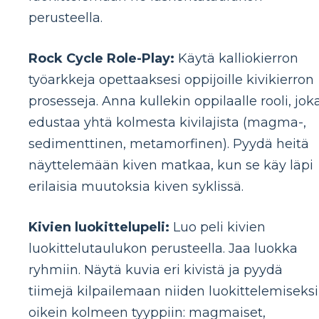
perusteella.
Rock Cycle Role-Play:
Käytä kalliokierron
työarkkeja opettaaksesi oppijoille kivikierron
prosesseja. Anna kullekin oppilaalle rooli, jok
edustaa yhtä kolmesta kivilajista (magma-,
sedimenttinen, metamorfinen). Pyydä heitä
näyttelemään kiven matkaa, kun se käy läpi
erilaisia ​​muutoksia kiven syklissä.
Kivien luokittelupeli:
Luo peli kivien
luokittelutaulukon perusteella. Jaa luokka
ryhmiin. Näytä kuvia eri kivistä ja pyydä
tiimejä kilpailemaan niiden luokittelemiseksi
oikein kolmeen tyyppiin: magmaiset,