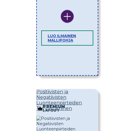
LUO ILMAINEN
MALLIPOHJA
Positiivisten ja
Negatiivisten
Luonteenpiirteiden
PREMIUM
Tunnistaminen
LAYOUT