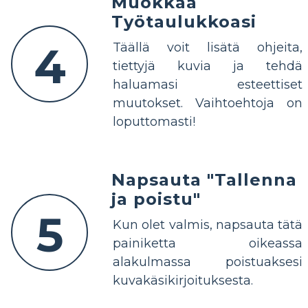
Muokkaa
Työtaulukkoasi
4
Täällä voit lisätä ohjeita,
tiettyjä kuvia ja tehdä
haluamasi esteettiset
muutokset. Vaihtoehtoja on
loputtomasti!
Napsauta "Tallenna
ja poistu"
5
Kun olet valmis, napsauta tätä
painiketta oikeassa
alakulmassa poistuaksesi
kuvakäsikirjoituksesta.