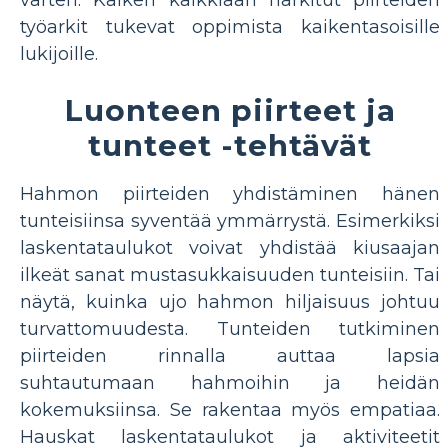
varten. Kaiken kaikkiaan harkitut piirteiden
työarkit tukevat oppimista kaikentasoisille
lukijoille.
Luonteen piirteet ja
tunteet -tehtävät
Hahmon piirteiden yhdistäminen hänen
tunteisiinsa syventää ymmärrystä. Esimerkiksi
laskentataulukot voivat yhdistää kiusaajan
ilkeät sanat mustasukkaisuuden tunteisiin. Tai
näytä, kuinka ujo hahmon hiljaisuus johtuu
turvattomuudesta. Tunteiden tutkiminen
piirteiden rinnalla auttaa lapsia
suhtautumaan hahmoihin ja heidän
kokemuksiinsa. Se rakentaa myös empatiaa.
Hauskat laskentataulukot ja aktiviteetit