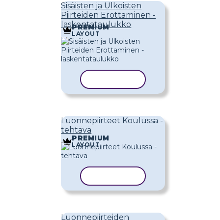
Sisäisten ja Ulkoisten
Piirteiden Erottaminen -
laskentataulukko
PREMIUM
LAYOUT
KOPIOI MALLI
Luonnepiirteet Koulussa -
tehtävä
PREMIUM
LAYOUT
KOPIOI MALLI
Luonnepiirteiden