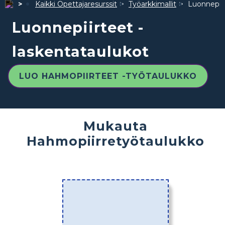
Kaikki Opettajaresurssit
Työarkkimallit
Luonnepiir
Luonnepiirteet -
laskentataulukot
LUO HAHMOPIIRTEET -TYÖTAULUKKO
Mukauta
Hahmopiirretyötaulukko