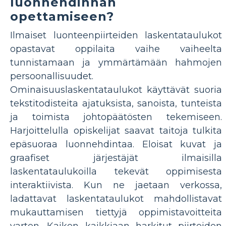
luonnehdinnan
opettamiseen?
Ilmaiset luonteenpiirteiden laskentataulukot
opastavat oppilaita vaihe vaiheelta
tunnistamaan ja ymmärtämään hahmojen
persoonallisuudet.
Ominaisuuslaskentataulukot käyttävät suoria
tekstitodisteita ajatuksista, sanoista, tunteista
ja toimista johtopäätösten tekemiseen.
Harjoittelulla opiskelijat saavat taitoja tulkita
epäsuoraa luonnehdintaa. Eloisat kuvat ja
graafiset järjestäjät ilmaisilla
laskentataulukoilla tekevät oppimisesta
interaktiivista. Kun ne jaetaan verkossa,
ladattavat laskentataulukot mahdollistavat
mukauttamisen tiettyjä oppimistavoitteita