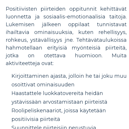
Positiivisten piirteiden oppitunnit kehittävät
luonnetta ja sosiaalis-emotionaalisia taitoja.
Lukemisen jälkeen oppilaat tunnistavat
ihailtavia ominaisuuksia, kuten rehellisyys,
rohkeus, ystävällisyys jne. Tehtävätaulukoissa
hahmotellaan erityisiä myönteisiä piirteitä,
jotka on otettava huomioon. Muita
aktiviteetteja ovat:
Kirjoittaminen ajasta, jolloin he tai joku muu
osoittivat ominaisuuden
Haastattele luokkatovereita heidän
ystävissään arvostamistaan ​​piirteistä
Roolipeliskenaariot, joissa käytetään
positiivisia piirteitä
Suunnittele piirteisiin perustuvia