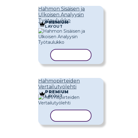
Hahmon Sisäisen ja
Ulkoisen Analyysin
Työtaulukko
PREMIUM
LAYOUT
KOPIOI MALLI
Hahmopiirteiden
Vertailutyölehti
PREMIUM
LAYOUT
KOPIOI MALLI