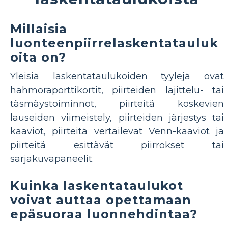
Millaisia ​​
luonteenpiirrelaskentatauluk
oita on?
Yleisiä laskentataulukoiden tyylejä ovat
hahmoraporttikortit, piirteiden lajittelu- tai
täsmäystoiminnot, piirteitä koskevien
lauseiden viimeistely, piirteiden järjestys tai
kaaviot, piirteitä vertailevat Venn-kaaviot ja
piirteitä esittävät piirrokset tai
sarjakuvapaneelit.
Kuinka laskentataulukot
voivat auttaa opettamaan
epäsuoraa luonnehdintaa?