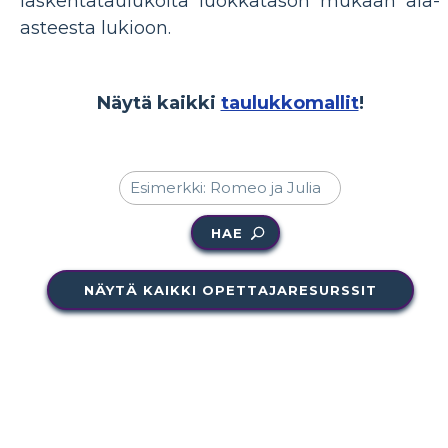
laskentataulukoita luokkatason mukaan ala-
asteesta lukioon.
Näytä kaikki
taulukkomallit
!
HAE
NÄYTÄ KAIKKI OPETTAJARESURSSIT