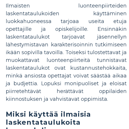
Ilmaisten luonteenpiirteiden
laskentataulukoiden käyttäminen
luokkahuoneessa tarjoaa useita etuja
opettajille ja opiskelijoille. Ensinnäkin
laskentataulukot tarjoavat jäsennellyn
lähestymistavan karakterisoinnin tutkimiseen
ikään sopivilla tavoilla. Toiseksi tulostettavat ja
muokattavat luonteenpiirteitä tunnistavat
laskentataulukot ovat kustannustehokkaita,
minkä ansiosta opettajat voivat säästää aikaa
ja budjettia. Lopuksi monipuoliset ja eloisat
piirretehtävät herättävät oppilaiden
kiinnostuksen ja vahvistavat oppimista.
Miksi käyttää ilmaisia ​​
laskentataulukoita