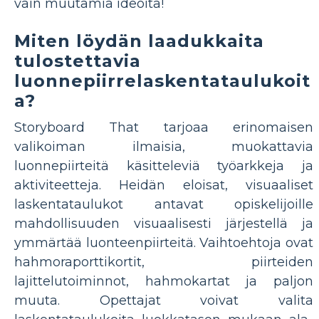
vain muutamia ideoita!
Miten löydän laadukkaita
tulostettavia
luonnepiirrelaskentataulukoit
a?
Storyboard That tarjoaa erinomaisen
valikoiman ilmaisia, muokattavia
luonnepiirteitä käsitteleviä työarkkeja ja
aktiviteetteja. Heidän eloisat, visuaaliset
laskentataulukot antavat opiskelijoille
mahdollisuuden visuaalisesti järjestellä ja
ymmärtää luonteenpiirteitä. Vaihtoehtoja ovat
hahmoraporttikortit, piirteiden
lajittelutoiminnot, hahmokartat ja paljon
muuta. Opettajat voivat valita