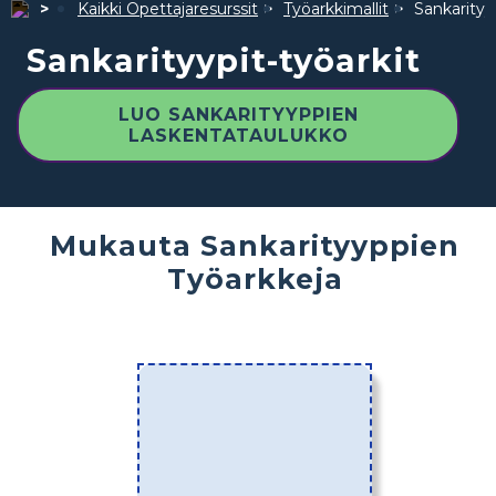
Kaikki Opettajaresurssit
Työarkkimallit
Sankarityyp
Sankarityypit-työarkit
LUO SANKARITYYPPIEN
LASKENTATAULUKKO
Mukauta Sankarityyppien
Työarkkeja