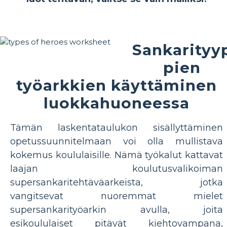
Sankarityy
pien
työarkkien käyttäminen
luokkahuoneessa
Tämän laskentataulukon sisällyttäminen
opetussuunnitelmaan voi olla mullistava
kokemus koululaisille. Nämä työkalut kattavat
laajan koulutusvalikoiman
supersankaritehtäväarkeista, jotka
vangitsevat nuoremmat mielet
supersankarityöarkin avulla, joita
esikoululaiset pitävät kiehtovampana,