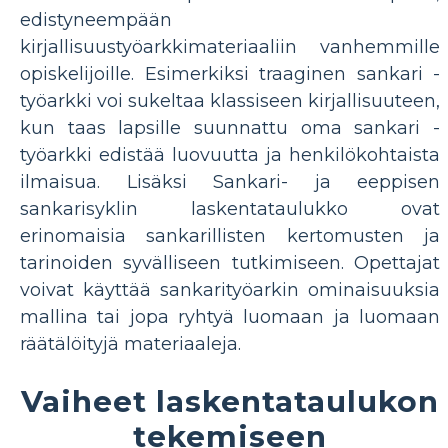
edistyneempään
kirjallisuustyöarkkimateriaaliin vanhemmille
opiskelijoille. Esimerkiksi traaginen sankari -
työarkki voi sukeltaa klassiseen kirjallisuuteen,
kun taas lapsille suunnattu oma sankari -
työarkki edistää luovuutta ja henkilökohtaista
ilmaisua. Lisäksi Sankari- ja eeppisen
sankarisyklin laskentataulukko ovat
erinomaisia ​​sankarillisten kertomusten ja
tarinoiden syvälliseen tutkimiseen. Opettajat
voivat käyttää sankarityöarkin ominaisuuksia
mallina tai jopa ryhtyä luomaan ja luomaan
räätälöityjä materiaaleja.
Vaiheet laskentataulukon
tekemiseen