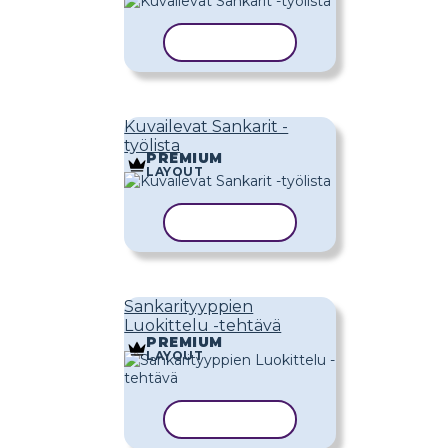
KOPIOI MALLI
Kuvailevat Sankarit -
työlista
PREMIUM
LAYOUT
KOPIOI MALLI
Sankarityyppien
Luokittelu -tehtävä
PREMIUM
LAYOUT
KOPIOI MALLI