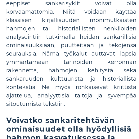
eeppiset sankarisyklit voivat olla
korvaamattomia. Niitä voidaan käyttää
klassisen kirjallisuuden monimutkaisten
hahmojen tai historiallisten henkilöiden
analysointiin tutkimalla heidän sankarillisia
ominaisuuksiaan, puutteitaan ja tekojensa
seurauksia. Nämä työkalut auttavat lapsia
ymmärtämään tarinoiden kerronnan
rakennetta, hahmojen kehitystä sekä
sankaruuden kulttuurista ja historiallista
kontekstia. Ne myös rohkaisevat kriittistä
ajattelua, analyyttisiä taitoja ja syvempää
sitoutumista tekstiin.
Voivatko sankaritehtävän
ominaisuudet olla hyödyllisiä
hahmon kasvatuksessa ja