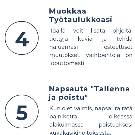
Muokkaa
Työtaulukkoasi
4
Täällä voit lisätä ohjeita,
tiettyjä kuvia ja tehdä
haluamasi esteettiset
muutokset. Vaihtoehtoja on
loputtomasti!
Napsauta "Tallenna
ja poistu"
5
Kun olet valmis, napsauta tätä
painiketta oikeassa
alakulmassa poistuaksesi
kuvakäsikirjoituksesta.