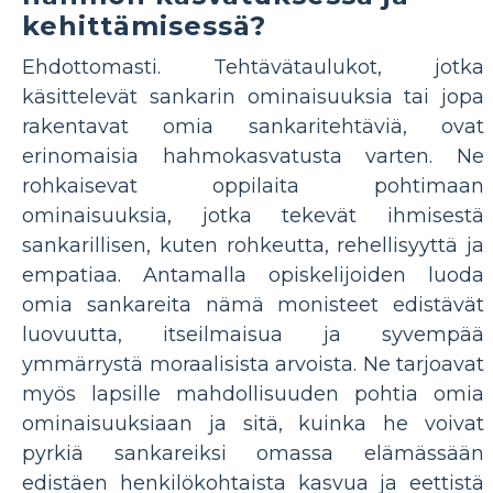
kehittämisessä?
Ehdottomasti. Tehtävätaulukot, jotka
käsittelevät sankarin ominaisuuksia tai jopa
rakentavat omia sankaritehtäviä, ovat
erinomaisia ​​hahmokasvatusta varten. Ne
rohkaisevat oppilaita pohtimaan
ominaisuuksia, jotka tekevät ihmisestä
sankarillisen, kuten rohkeutta, rehellisyyttä ja
empatiaa. Antamalla opiskelijoiden luoda
omia sankareita nämä monisteet edistävät
luovuutta, itseilmaisua ja syvempää
ymmärrystä moraalisista arvoista. Ne tarjoavat
myös lapsille mahdollisuuden pohtia omia
ominaisuuksiaan ja sitä, kuinka he voivat
pyrkiä sankareiksi omassa elämässään
edistäen henkilökohtaista kasvua ja eettistä