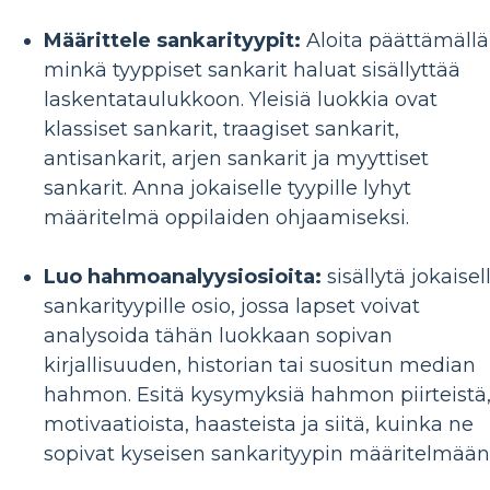
Määrittele sankarityypit:
Aloita päättämällä
minkä tyyppiset sankarit haluat sisällyttää
laskentataulukkoon. Yleisiä luokkia ovat
klassiset sankarit, traagiset sankarit,
antisankarit, arjen sankarit ja myyttiset
sankarit. Anna jokaiselle tyypille lyhyt
määritelmä oppilaiden ohjaamiseksi.
Luo hahmoanalyysiosioita:
sisällytä jokaisel
sankarityypille osio, jossa lapset voivat
analysoida tähän luokkaan sopivan
kirjallisuuden, historian tai suositun median
hahmon. Esitä kysymyksiä hahmon piirteistä
motivaatioista, haasteista ja siitä, kuinka ne
sopivat kyseisen sankarityypin määritelmään