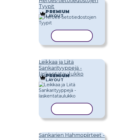
Heroes-tietotiedostojen
Tyypit
PREMIUM
LAYOUT
KOPIOI MALLI
Leikkaa ja Liitä
Sankarityyppejä -
laskentataulukko
PREMIUM
LAYOUT
KOPIOI MALLI
Sankarien Hahmopiirteet -