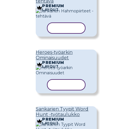
tehtävä
PREMIUM
LAYOUT
KOPIOI MALLI
Heroes-työarkin
Ominaisuudet
PREMIUM
LAYOUT
KOPIOI MALLI
Sankarien Tyypit Word
Hunt -työtaulukko
PREMIUM
LAYOUT