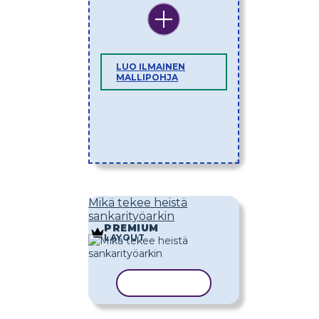
LUO ILMAINEN
MALLIPOHJA
Mikä tekee heistä
sankarityöarkin
PREMIUM
LAYOUT
KOPIOI MALLI