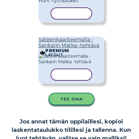
KOPIOI MALLI
Sateenkaariteemalla -
Sankarin Matka -tehtävä
PREMIUM
LAYOUT
KOPIOI MALLI
TEE OMA
Jos annat tämän oppilaillesi, kopioi
laskentataulukko tilillesi ja tallenna. Kun
luot tehtävän, valitse se vain malliksi!