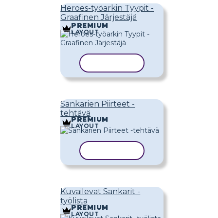
Heroes-työarkin Tyypit -
Graafinen Järjestäjä
PREMIUM
LAYOUT
KOPIOI MALLI
Sankarien Piirteet -
tehtävä
PREMIUM
LAYOUT
KOPIOI MALLI
Kuvailevat Sankarit -
työlista
PREMIUM
LAYOUT