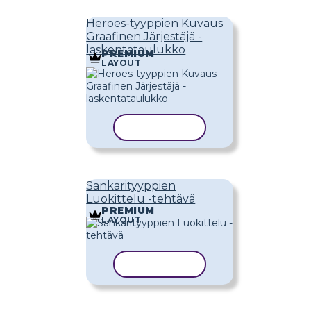
Heroes-tyyppien Kuvaus
Graafinen Järjestäjä -
laskentataulukko
PREMIUM
LAYOUT
KOPIOI MALLI
Sankarityyppien
Luokittelu -tehtävä
PREMIUM
LAYOUT
KOPIOI MALLI