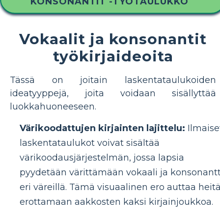
KONSONANTIT -TYÖTAULUKKO
Vokaalit ja konsonantit
työkirjaideoita
Tässä on joitain laskentataulukoiden
ideatyyppejä, joita voidaan sisällyttää
luokkahuoneeseen.
Värikoodattujen kirjainten lajittelu:
Ilmaise
laskentataulukot voivat sisältää
värikoodausjärjestelmän, jossa lapsia
pyydetään värittämään vokaali ja konsonantt
eri väreillä. Tämä visuaalinen ero auttaa heit
erottamaan aakkosten kaksi kirjainjoukkoa.