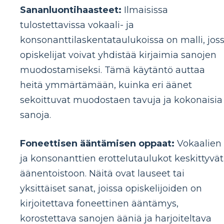
Sananluontihaasteet:
Ilmaisissa
tulostettavissa vokaali- ja
konsonanttilaskentataulukoissa on malli, jos
opiskelijat voivat yhdistää kirjaimia sanojen
muodostamiseksi. Tämä käytäntö auttaa
heitä ymmärtämään, kuinka eri äänet
sekoittuvat muodostaen tavuja ja kokonaisia ​
sanoja.
Foneettisen ääntämisen oppaat:
Vokaalien
ja konsonanttien erottelutaulukot keskittyvät
äänentoistoon. Näitä ovat lauseet tai
yksittäiset sanat, joissa opiskelijoiden on
kirjoitettava foneettinen ääntämys,
korostettava sanojen ääniä ja harjoiteltava