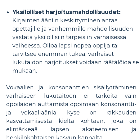
Yksilölliset harjoitusmahdollisuudet:
Kirjainten ääniin keskittyminen antaa
opettajille ja vanhemmille mahdollisuuden
vastata yksilöllisiin tarpeisiin varhaisessa
vaiheessa. Olipa lapsi nopea oppija tai
tarvitsee enemmän tukea, varhaiset
lukutaidon harjoitukset voidaan räätälöidä s
mukaan.
Vokaalien ja konsonanttien sisällyttäminen
varhaiseen lukutaitoon ei tarkoita vain
oppilaiden auttamista oppimaan konsonantti-
ja vokaaliääniä; kyse on rakkauden
kasvattamisesta kieltä kohtaan, joka on
elintärkeää lapsen akateemisen ja
henkilökohtaisen kasvun kannalta.