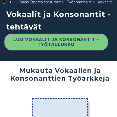
Kaikki Opettajaresurssit
Työarkkimallit
Vokaalit j
Vokaalit ja Konsonantit -
tehtävät
LUO VOKAALIT JA KONSONANTIT -
TYÖTAULUKKO
Mukauta Vokaalien ja
Konsonanttien Työarkkeja