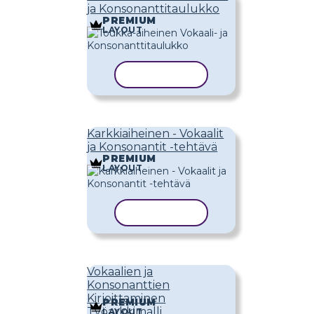
ja Konsonanttitaulukko
PREMIUM
LAYOUT
KOPIOI MALLI
Karkkiaiheinen - Vokaalit
ja Konsonantit -tehtävä
PREMIUM
LAYOUT
KOPIOI MALLI
Vokaalien ja
Konsonanttien
Kirjoittaminen
PREMIUM
Työarkkimalli
LAYOUT