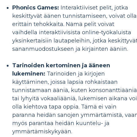
Phonics Games:
Interaktiiviset pelit, jotka
keskittyvät äänen tunnistamiseen, voivat olla
erittäin tehokkaita. Nämä pelit voivat
vaihdella interaktiivisista online-työkaluista
yksinkertaisiin lautapeleihin, jotka keskittyvä
sananmuodostukseen ja kirjainten ääniin.
Tarinoiden kertominen ja ääneen
lukeminen:
Tarinoiden ja kirjojen
käyttäminen, joissa lapsia rohkaistaan ​​
tunnistamaan ääniä, kuten konsonanttiääniä
tai lyhyitä vokaaliääniä, lukemisen aikana voi
olla kiehtova tapa oppia. Tämä ei vain
paranna heidän sanojen ymmärtämistä, vaa
myös parantaa heidän kuuntelu- ja
ymmärtämiskykyään.