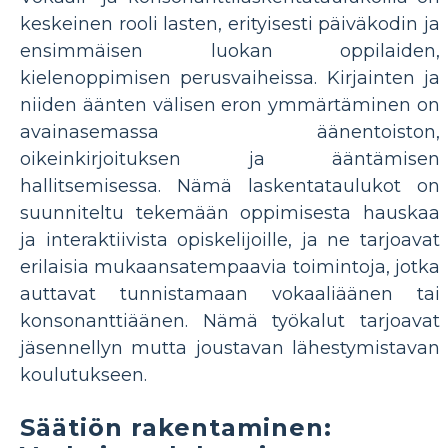
keskeinen rooli lasten, erityisesti päiväkodin ja
ensimmäisen luokan oppilaiden,
kielenoppimisen perusvaiheissa. Kirjainten ja
niiden äänten välisen eron ymmärtäminen on
avainasemassa äänentoiston,
oikeinkirjoituksen ja ääntämisen
hallitsemisessa. Nämä laskentataulukot on
suunniteltu tekemään oppimisesta hauskaa
ja interaktiivista opiskelijoille, ja ne tarjoavat
erilaisia ​​mukaansatempaavia toimintoja, jotka
auttavat tunnistamaan vokaaliäänen tai
konsonanttiäänen. Nämä työkalut tarjoavat
jäsennellyn mutta joustavan lähestymistavan
koulutukseen.
Säätiön rakentaminen: