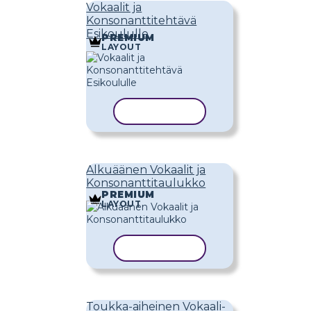
Vokaalit ja
Konsonanttitehtävä
Esikoululle
PREMIUM
LAYOUT
KOPIOI MALLI
Alkuäänen Vokaalit ja
Konsonanttitaulukko
PREMIUM
LAYOUT
KOPIOI MALLI
Toukka-aiheinen Vokaali-