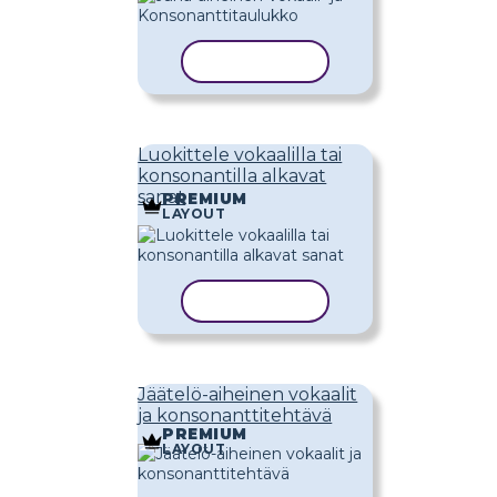
KOPIOI MALLI
Luokittele vokaalilla tai
konsonantilla alkavat
sanat
PREMIUM
LAYOUT
KOPIOI MALLI
Jäätelö-aiheinen vokaalit
ja konsonanttitehtävä
PREMIUM
LAYOUT