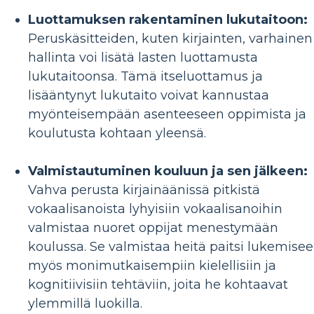
Luottamuksen rakentaminen lukutaitoon:
Peruskäsitteiden, kuten kirjainten, varhainen
hallinta voi lisätä lasten luottamusta
lukutaitoonsa. Tämä itseluottamus ja
lisääntynyt lukutaito voivat kannustaa
myönteisempään asenteeseen oppimista ja
koulutusta kohtaan yleensä.
Valmistautuminen kouluun ja sen jälkeen:
Vahva perusta kirjainäänissä pitkistä
vokaalisanoista lyhyisiin vokaalisanoihin
valmistaa nuoret oppijat menestymään
koulussa. Se valmistaa heitä paitsi lukemise
myös monimutkaisempiin kielellisiin ja
kognitiivisiin tehtäviin, joita he kohtaavat
ylemmillä luokilla.