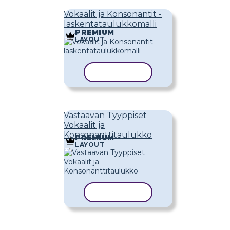
Vokaalit ja Konsonantit -
laskentataulukkomalli
PREMIUM
LAYOUT
KOPIOI MALLI
Vastaavan Tyyppiset
Vokaalit ja
Konsonanttitaulukko
PREMIUM
LAYOUT
KOPIOI MALLI