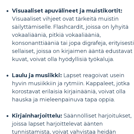
Visuaaliset apuvälineet ja muistikortit:
Visuaaliset vihjeet ovat tärkeitä muistin
säilyttämiselle. Flashcardit, joissa on lyhyitä
vokaaliääniä, pitkiä vokaaliääniä,
konsonanttiääniä tai jopa digrafeja, erityisesti
sellaiset, joissa on kirjaimen ääntä edustavat
kuvat, voivat olla hyödyllisiä työkaluja.
Laulu ja musiikki:
Lapset reagoivat usein
hyvin musiikkiin ja rytmiin. Kappaleet, jotka
korostavat erilaisia ​​kirjainääniä, voivat olla
hauska ja mieleenpainuva tapa oppia.
Kirjainharjoittelu:
Säännölliset harjoitukset,
joissa lapset harjoittelevat äänten
tunnistamista, voivat vahvistaa heidän