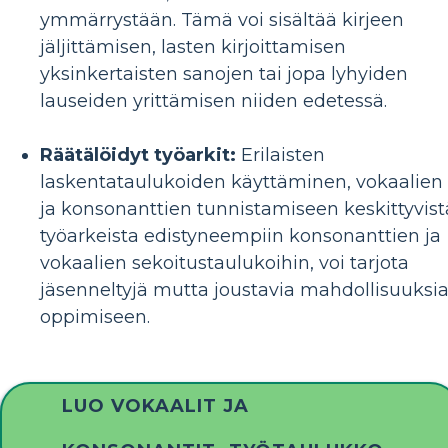
ymmärrystään. Tämä voi sisältää kirjeen
jäljittämisen, lasten kirjoittamisen
yksinkertaisten sanojen tai jopa lyhyiden
lauseiden yrittämisen niiden edetessä.
Räätälöidyt työarkit:
Erilaisten
laskentataulukoiden käyttäminen, vokaalien
ja konsonanttien tunnistamiseen keskittyvist
työarkeista edistyneempiin konsonanttien ja
vokaalien sekoitustaulukoihin, voi tarjota
jäsenneltyjä mutta joustavia mahdollisuuksi
oppimiseen.
LUO VOKAALIT JA