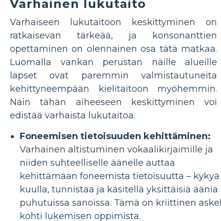
Varhainen lukutaito
Varhaiseen lukutaitoon keskittyminen on
ratkaisevan tärkeää, ja konsonanttien
opettaminen on olennainen osa tätä matkaa.
Luomalla vankan perustan näille alueille
lapset ovat paremmin valmistautuneita
kehittyneempään kielitaitoon myöhemmin.
Näin tähän aiheeseen keskittyminen voi
edistää varhaista lukutaitoa.
Foneemisen tietoisuuden kehittäminen:
Varhainen altistuminen vokaalikirjaimille ja
niiden suhteelliselle äänelle auttaa
kehittämään foneemista tietoisuutta – kykyä
kuulla, tunnistaa ja käsitellä yksittäisiä ääniä
puhutuissa sanoissa. Tämä on kriittinen aske
kohti lukemisen oppimista.