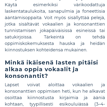
Käytä esimerkiksi värikoodattuja
laskentataulukoita, sanapulmia ja foneettisia
ääntämisoppaita. Voit myös sisällyttää pelejä,
jotka sisältävät vokaalien ja konsonanttien
tunnistamisen jokapäiväisissä esineissä tai
satukirjoissa. Tärkeintä on tehdä
oppimiskokemuksesta hauska ja heidän
kiinnostuksen kohteidensa mukainen.
Minkä ikäisenä lasten pitäisi
alkaa oppia vokaalit ja
konsonantit?
Lapset voivat aloittaa vokaalien ja
konsonanttien oppimisen heti, kun he alkavat
osoittaa kiinnostusta kirjaimia ja ääniä
kohtaan, tyypillisesti esikouluiässä (3–4-