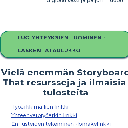
digitaalisesti ja paljon muuta!
LUO YHTEYKSIEN LUOMINEN -
LASKENTATAULUKKO
Vielä enemmän Storyboar
That resursseja ja ilmaisia ​
tulosteita
Työarkkimallien linkki
Yhteenvetotyöarkin linkki
Ennusteiden tekeminen -lomakelinkki