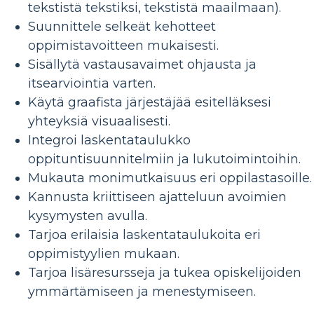
tekstistä tekstiksi, tekstistä maailmaan).
Suunnittele selkeät kehotteet
oppimistavoitteen mukaisesti.
Sisällytä vastausavaimet ohjausta ja
itsearviointia varten.
Käytä graafista järjestäjää esitelläksesi
yhteyksiä visuaalisesti.
Integroi laskentataulukko
oppituntisuunnitelmiin ja lukutoimintoihin.
Mukauta monimutkaisuus eri oppilastasoille.
Kannusta kriittiseen ajatteluun avoimien
kysymysten avulla.
Tarjoa erilaisia ​​laskentataulukoita eri
oppimistyylien mukaan.
Tarjoa lisäresursseja ja tukea opiskelijoiden
ymmärtämiseen ja menestymiseen.