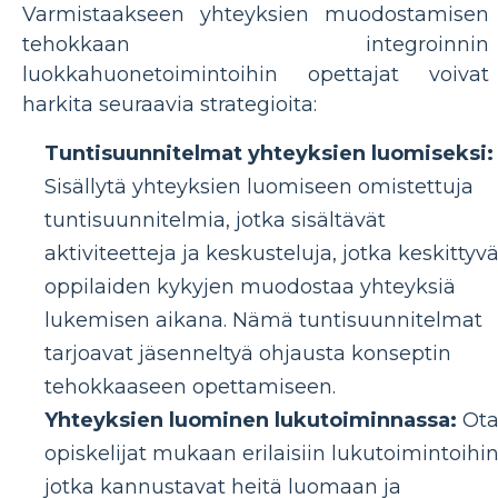
Varmistaakseen yhteyksien muodostamisen
tehokkaan integroinnin
luokkahuonetoimintoihin opettajat voivat
harkita seuraavia strategioita:
Tuntisuunnitelmat yhteyksien luomiseksi:
Sisällytä yhteyksien luomiseen omistettuja
tuntisuunnitelmia, jotka sisältävät
aktiviteetteja ja keskusteluja, jotka keskittyvä
oppilaiden kykyjen muodostaa yhteyksiä
lukemisen aikana. Nämä tuntisuunnitelmat
tarjoavat jäsenneltyä ohjausta konseptin
tehokkaaseen opettamiseen.
Yhteyksien luominen lukutoiminnassa:
Ot
opiskelijat mukaan erilaisiin lukutoimintoihin
jotka kannustavat heitä luomaan ja