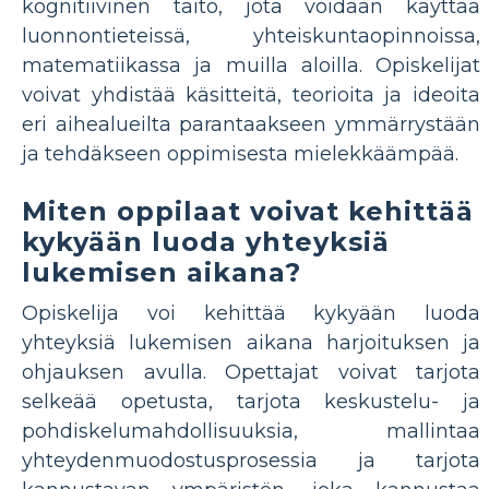
kognitiivinen taito, jota voidaan käyttää
luonnontieteissä, yhteiskuntaopinnoissa,
matematiikassa ja muilla aloilla. Opiskelijat
voivat yhdistää käsitteitä, teorioita ja ideoita
eri aihealueilta parantaakseen ymmärrystään
ja tehdäkseen oppimisesta mielekkäämpää.
Miten oppilaat voivat kehittää
kykyään luoda yhteyksiä
lukemisen aikana?
Opiskelija voi kehittää kykyään luoda
yhteyksiä lukemisen aikana harjoituksen ja
ohjauksen avulla. Opettajat voivat tarjota
selkeää opetusta, tarjota keskustelu- ja
pohdiskelumahdollisuuksia, mallintaa
yhteydenmuodostusprosessia ja tarjota