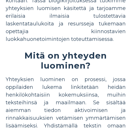
kohtaan. Tässä blogikirjoituksessa tutkimme
yhteyksien luomisen käsitettä ja tarjoamme
erilaisia ​​ilmaisia ​​tulostettavia
laskentataulukoita ja resursseja tukemaan
opettajia kiinnostavien
luokkahuonetoimintojen toteuttamisessa.
Mitä on yhteyden
luominen?
Yhteyksien luominen on prosessi, jossa
oppilaiden lukema linkitetään heidän
henkilökohtaisiin kokemuksiinsa, muihin
teksteihinsä ja maailmaan. Se sisältää
aiemman tiedon aktivoimisen ja
rinnakkaisuuksien vetämisen ymmärtämisen
lisäämiseksi. Yhdistämällä tekstin omaan