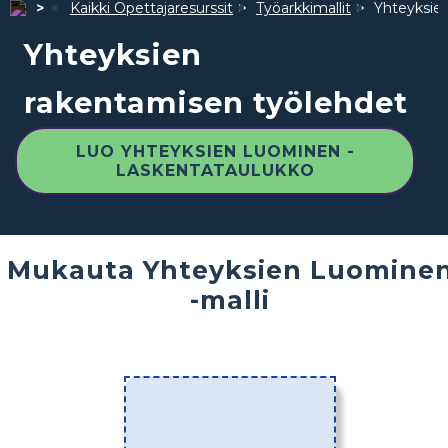
Kaikki Opettajaresurssit
Työarkkimallit
Yhteyksie
Yhteyksien
rakentamisen työlehdet
LUO YHTEYKSIEN LUOMINEN -
LASKENTATAULUKKO
Mukauta Yhteyksien Luomine
-malli