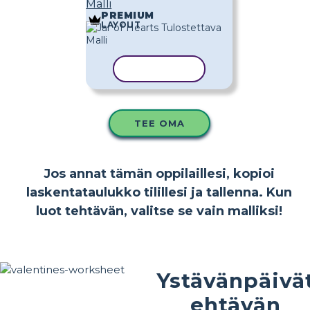
Malli
PREMIUM
LAYOUT
KOPIOI MALLI
TEE OMA
Jos annat tämän oppilaillesi, kopioi
laskentataulukko tilillesi ja tallenna. Kun
luot tehtävän, valitse se vain malliksi!
Ystävänpäivä
ehtävän