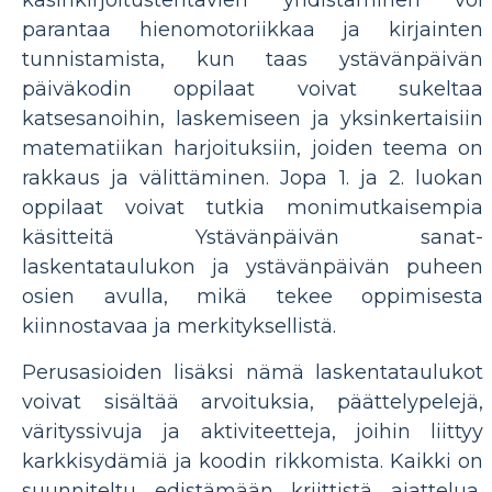
parantaa hienomotoriikkaa ja kirjainten
tunnistamista, kun taas ystävänpäivän
päiväkodin oppilaat voivat sukeltaa
katsesanoihin, laskemiseen ja yksinkertaisiin
matematiikan harjoituksiin, joiden teema on
rakkaus ja välittäminen. Jopa 1. ja 2. luokan
oppilaat voivat tutkia monimutkaisempia
käsitteitä Ystävänpäivän sanat-
laskentataulukon ja ystävänpäivän puheen
osien avulla, mikä tekee oppimisesta
kiinnostavaa ja merkityksellistä.
Perusasioiden lisäksi nämä laskentataulukot
voivat sisältää arvoituksia, päättelypelejä,
värityssivuja ja aktiviteetteja, joihin liittyy
karkkisydämiä ja koodin rikkomista. Kaikki on
suunniteltu edistämään kriittistä ajattelua,