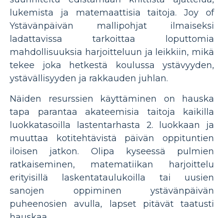
lukemista ja matemaattisia taitoja. Joy of
Ystävänpäivän mallipohjat ilmaiseksi
ladattavissa tarkoittaa loputtomia
mahdollisuuksia harjoitteluun ja leikkiin, mikä
tekee joka hetkestä koulussa ystävyyden,
ystävällisyyden ja rakkauden juhlan.
Näiden resurssien käyttäminen on hauska
tapa parantaa akateemisia taitoja kaikilla
luokkatasoilla lastentarhasta 2. luokkaan ja
muuttaa kotitehtävistä päivän oppituntien
iloisen jatkon. Olipa kyseessä pulmien
ratkaiseminen, matematiikan harjoittelu
erityisillä laskentataulukoilla tai uusien
sanojen oppiminen ystävänpäivän
puheenosien avulla, lapset pitävät taatusti
hauskaa.