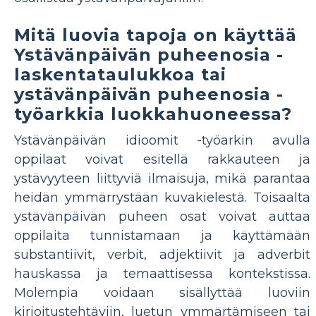
Mitä luovia tapoja on käyttää
Ystävänpäivän puheenosia -
laskentataulukkoa tai
ystävänpäivän puheenosia -
työarkkia luokkahuoneessa?
Ystävänpäivän idioomit -työarkin avulla
oppilaat voivat esitellä rakkauteen ja
ystävyyteen liittyviä ilmaisuja, mikä parantaa
heidän ymmärrystään kuvakielestä. Toisaalta
ystävänpäivän puheen osat voivat auttaa
oppilaita tunnistamaan ja käyttämään
substantiivit, verbit, adjektiivit ja adverbit
hauskassa ja temaattisessa kontekstissa.
Molempia voidaan sisällyttää luoviin
kirjoitustehtäviin, luetun ymmärtämiseen tai