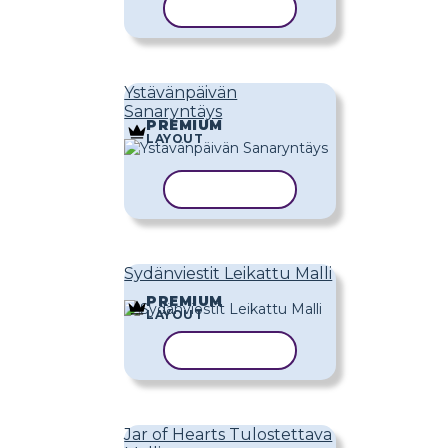
KOPIOI MALLI
Ystävänpäivän
Sanaryntäys
PREMIUM
LAYOUT
KOPIOI MALLI
Sydänviestit Leikattu Malli
PREMIUM
LAYOUT
KOPIOI MALLI
Jar of Hearts Tulostettava