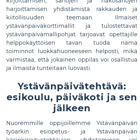
kirjoittamisen, sanojen ja näkösanojen
harjoittamisen yhdistämistä rakkauden ja
kiitollisuuden teemaan. Ilmaiset
ystävänpäiväkorttimallit ja tulostettavat
ystävänpäivämallipohjat tarjoavat opettajille
helppokäyttöisen tavan tuoda nämä
toiminnot luokkahuoneeseen helposti, mikä
varmistaa, että jokainen oppilas voi osallistua
ja ilmaista tunteitaan luovasti.
Ystävänpäivätehtävä:
esikoulu, päiväkoti ja sen
jälkeen
Nuoremmille oppijoillemme Ystävänpäivän
työarkin esiopetus- ja Ystävänpäivän
käsinkirjoitustehtävien yhdistäminen voi