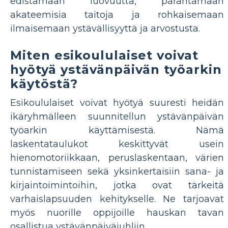
edistämään luovuutta, parantamaan
akateemisia taitoja ja rohkaisemaan
ilmaisemaan ystävällisyyttä ja arvostusta.
Miten esikoululaiset voivat
hyötyä ystävänpäivän työarkin
käytöstä?
Esikoululaiset voivat hyötyä suuresti heidän
ikäryhmälleen suunnitellun ystävänpäivän
työarkin käyttämisestä. Nämä
laskentataulukot keskittyvät usein
hienomotoriikkaan, peruslaskentaan, värien
tunnistamiseen sekä yksinkertaisiin sana- ja
kirjaintoimintoihin, jotka ovat tärkeitä
varhaislapsuuden kehitykselle. Ne tarjoavat
myös nuorille oppijoille hauskan tavan
osallistua ystävänpäiväjuhliin.