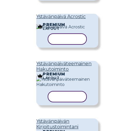
Ystävänpäivä Acrostic
PREMIUM
LAYOUT
KOPIOI MALLI
Ystävänpäiväteemainen
Hakutoiminto
PREMIUM
LAYOUT
KOPIOI MALLI
Ystävänpäivän
Kirjoitustoimintani