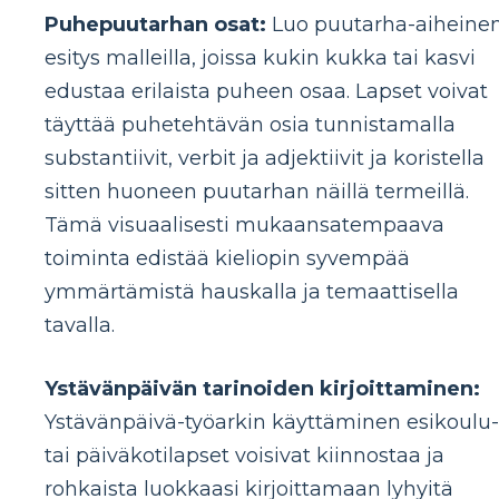
Puhepuutarhan osat:
Luo puutarha-aiheine
esitys malleilla, joissa kukin kukka tai kasvi
edustaa erilaista puheen osaa. Lapset voivat
täyttää puhetehtävän osia tunnistamalla
substantiivit, verbit ja adjektiivit ja koristella
sitten huoneen puutarhan näillä termeillä.
Tämä visuaalisesti mukaansatempaava
toiminta edistää kieliopin syvempää
ymmärtämistä hauskalla ja temaattisella
tavalla.
Ystävänpäivän tarinoiden kirjoittaminen:
Ystävänpäivä-työarkin käyttäminen esikoulu-
tai päiväkotilapset voisivat kiinnostaa ja
rohkaista luokkaasi kirjoittamaan lyhyitä