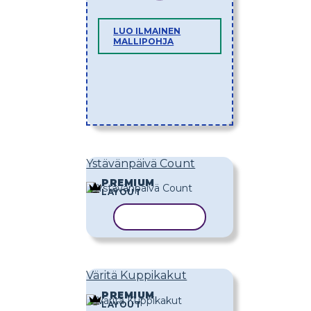
LUO ILMAINEN
MALLIPOHJA
Ystävänpäivä Count
PREMIUM
LAYOUT
KOPIOI MALLI
Väritä Kuppikakut
PREMIUM
LAYOUT