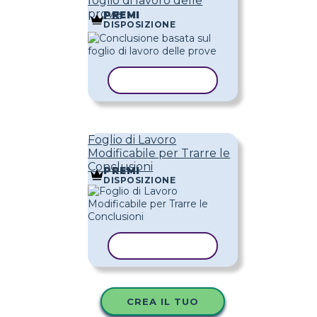
foglio di lavoro delle
prove
PREMI
DISPOSIZIONE
COPIA MODELLO
Foglio di Lavoro
Modificabile per Trarre le
Conclusioni
PREMI
DISPOSIZIONE
COPIA MODELLO
CREA IL TUO