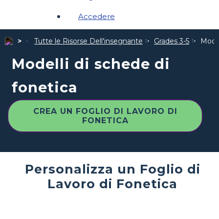
Accedere
Tutte le Risorse Dell'insegnante
Grades 3-5
Model
Modelli di schede di
fonetica
CREA UN FOGLIO DI LAVORO DI
FONETICA
Personalizza un Foglio di
Lavoro di Fonetica