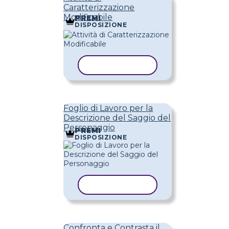
Caratterizzazione
Modificabile
PREMI
DISPOSIZIONE
COPIA MODELLO
Foglio di Lavoro per la
Descrizione del Saggio del
Personaggio
PREMI
DISPOSIZIONE
COPIA MODELLO
Confronta e Contrasta il