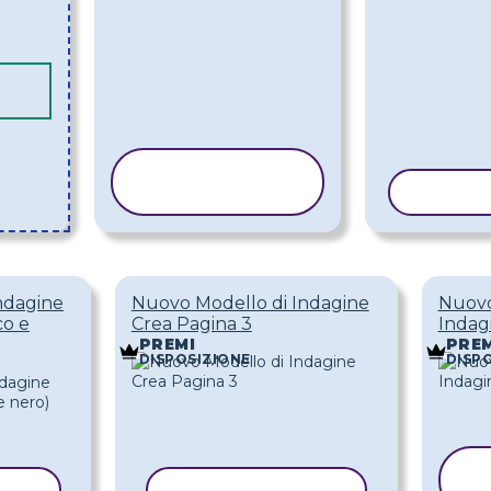
COPIA
MODELLO
COPIA
ndagine
Nuovo Modello di Indagine
Nuovo
co e
Crea Pagina 3
Indag
PREMI
PREM
DISPOSIZIONE
DISP