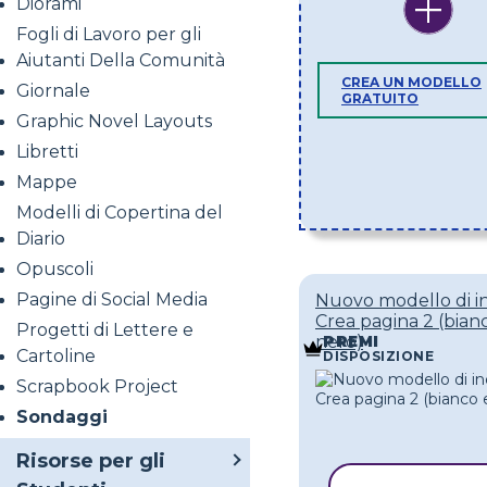
Diorami
Fogli di Lavoro per gli
Aiutanti Della Comunità
CREA UN MODELLO
Giornale
GRATUITO
Graphic Novel Layouts
Libretti
Mappe
Modelli di Copertina del
Diario
Opuscoli
Pagine di Social Media
Nuovo modello di i
Crea pagina 2 (bian
Progetti di Lettere e
nero)
PREMI
Cartoline
DISPOSIZIONE
Scrapbook Project
Sondaggi
Risorse per gli