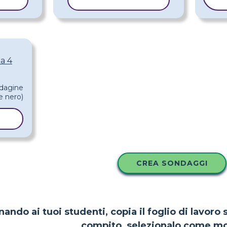
LLO
COPIA MODELLO
a 4
LO
CREA SONDAGGI
nando ai tuoi studenti, copia il foglio di lavoro
compito, selezionalo come mo