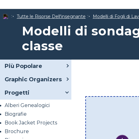
Tutte le Risorse Dell'insegnante
Modelli di Fogli di La
Modelli di sondag
classe
Più Popolare
Graphic Organizers
Progetti
Alberi Genealogici
Biografie
Book Jacket Projects
Brochure