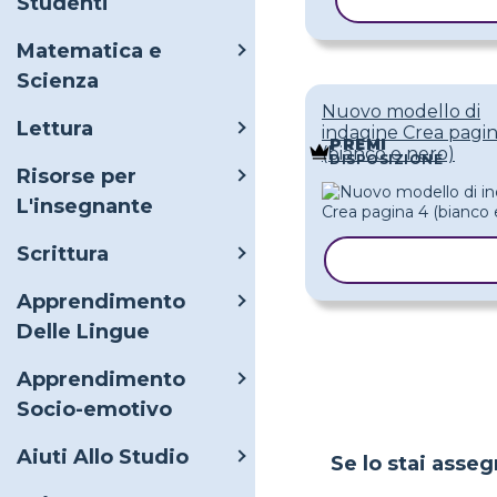
COPIA MODE
Studenti
Matematica e
Scienza
Nuovo modello di
Lettura
indagine Crea pagin
PREMI
(bianco e nero)
DISPOSIZIONE
Risorse per
L'insegnante
Scrittura
COPIA MODEL
Apprendimento
Delle Lingue
Apprendimento
Socio-emotivo
Aiuti Allo Studio
Se lo stai asseg