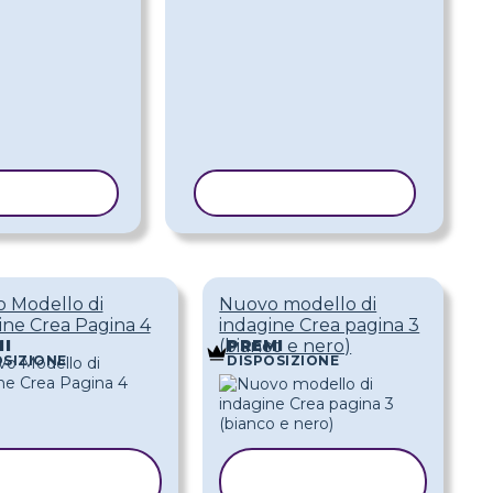
 MODELLO
COPIA MODELLO
 Modello di
Nuovo modello di
ine Crea Pagina 4
indagine Crea pagina 3
(bianco e nero)
I
PREMI
OSIZIONE
DISPOSIZIONE
COPIA
COPIA