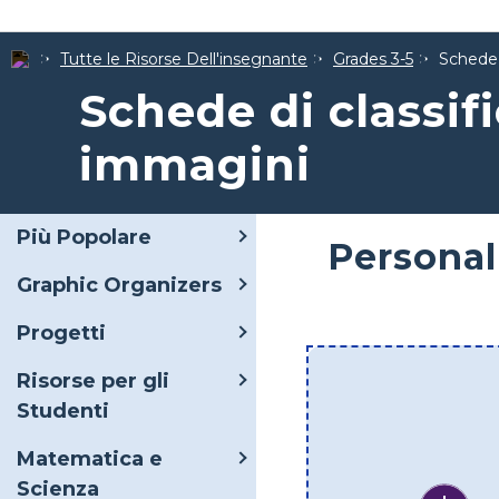
Tutte le Risorse Dell'insegnante
Grades 3-5
Schede 
Schede di classif
immagini
Più Popolare
Personal
Graphic Organizers
Progetti
Risorse per gli
Studenti
Matematica e
Scienza