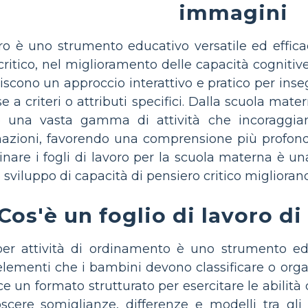
immagini
oro è uno strumento educativo versatile ed effica
critico, nel miglioramento delle capacità cognitiv
scono un approccio interattivo e pratico per inse
 criteri o attributi specifici. Dalla scuola materna 
 una vasta gamma di attività che incoraggiano 
mazioni, favorendo una comprensione più profond
inare i fogli di lavoro per la scuola materna è un
 sviluppo di capacità di pensiero critico miglioran
Cos'è un foglio di lavoro d
 per attività di ordinamento è uno strumento e
ementi che i bambini devono classificare o organizz
sce un formato strutturato per esercitare le abilit
oscere somiglianze, differenze e modelli tra gli