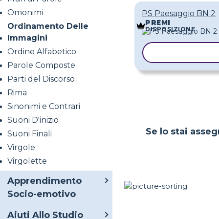
Omonimi
PS Paesaggio BN 2
PREMI
Ordinamento Delle
DISPOSIZIONE
Immagini
Ordine Alfabetico
COPIA MODEL
Parole Composte
Parti del Discorso
Rima
Sinonimi e Contrari
Suoni D'inizio
Se lo stai asseg
Suoni Finali
Virgole
Virgolette
Apprendimento
Socio-emotivo
Aiuti Allo Studio