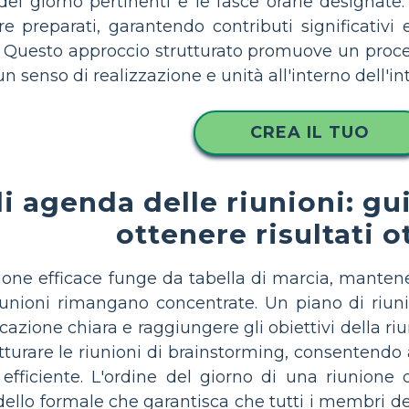
del giorno pertinenti e le fasce orarie designate
e preparati, garantendo contributi significativ
ti. Questo approccio strutturato promuove un proce
n senso di realizzazione e unità all'interno dell'i
CREA IL TUO
i agenda delle riunioni: gu
ottenere risultati o
one efficace funge da tabella di marcia, mantenen
iunioni rimangano concentrate. Un piano di riu
cazione chiara e raggiungere gli obiettivi della 
tturare le riunioni di brainstorming, consentendo
efficiente. L'ordine del giorno di una riunione
ello formale che garantisca che tutti i membri del