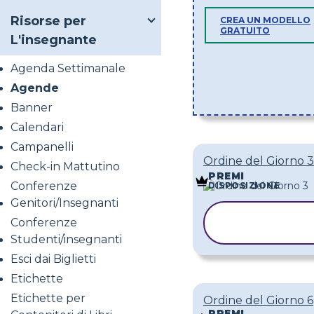
Risorse per
CREA UN MODELLO
GRATUITO
L'insegnante
Agenda Settimanale
Agende
Banner
Calendari
Campanelli
Ordine del Giorno 3
Check-in Mattutino
PREMI
Conferenze
DISPOSIZIONE
Genitori/Insegnanti
COPIA
Conferenze
MODELLO
Studenti/insegnanti
Esci dai Biglietti
Etichette
Etichette per
Ordine del Giorno 6
PREMI