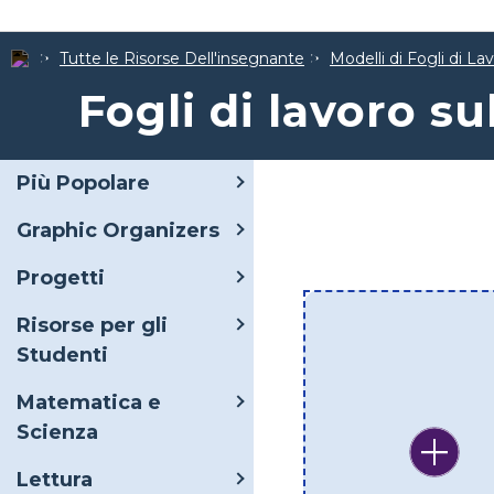
Tutte le Risorse Dell'insegnante
Modelli di Fogli di La
Fogli di lavoro su
Più Popolare
Graphic Organizers
Progetti
Risorse per gli
Studenti
Matematica e
Scienza
Lettura