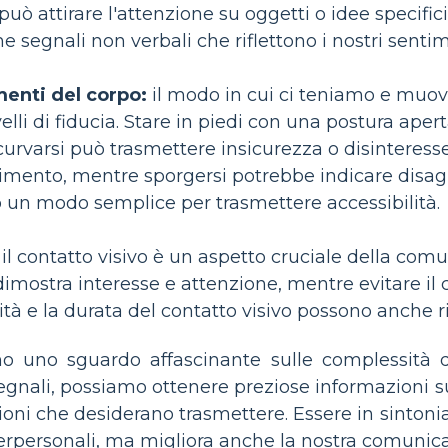
può attirare l'attenzione su oggetti o idee specifici
 segnali non verbali che riflettono i nostri sentimen
enti del corpo:
il modo in cui ci teniamo e muovi
velli di fiducia. Stare in piedi con una postura ape
ncurvarsi può trasmettere insicurezza o disinteres
mento, mentre sporgersi potrebbe indicare disagio
o un modo semplice per trasmettere accessibilità.
il contatto visivo è un aspetto cruciale della co
imostra interesse e attenzione, mentre evitare il
tà e la durata del contatto visivo possono anche rivel
no uno sguardo affascinante sulle complessità 
egnali, possiamo ottenere preziose informazioni 
ni che desiderano trasmettere. Essere in sintonia
terpersonali, ma migliora anche la nostra comunicaz