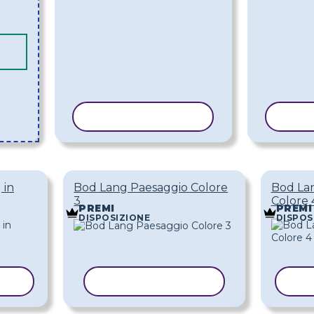
COPIA MODELLO
COP
 in
Bod Lang Paesaggio Colore
Bod La
3
Colore 
PREMI
PREMI
DISPOSIZIONE
DISPOS
LLO
COPIA MODELLO
CO