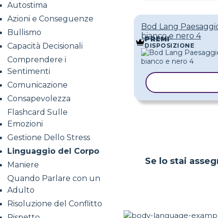
Autostima
Azioni e Conseguenze
Bod Lang Paesaggio
Bullismo
bianco e nero 4
PREMI
Capacità Decisionali
DISPOSIZIONE
Comprendere i
Sentimenti
COPIA MODE
Comunicazione
Consapevolezza
Flashcard Sulle
Emozioni
Gestione Dello Stress
Linguaggio del Corpo
Se lo stai asseg
Maniere
Quando Parlare con un
Adulto
Risoluzione del Conflitto
Rispetto