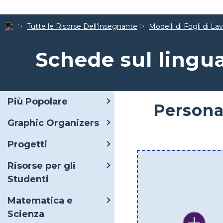
Tutte le Risorse Dell'insegnante
Modelli di Fogli di La
Schede sul lingu
Più Popolare
Personal
Graphic Organizers
Progetti
Risorse per gli
Studenti
Matematica e
Scienza