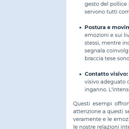
gesto del pollice 
servono tutti come
Postura e movim
emozioni e sui li
stessi, mentre i
segnala coinvolgi
braccia tese son
Contatto visivo:
visivo adeguato d
inganno. L'intensi
Questi esempi offro
attenzione a questi s
veramente e le emozio
le nostre relazioni in