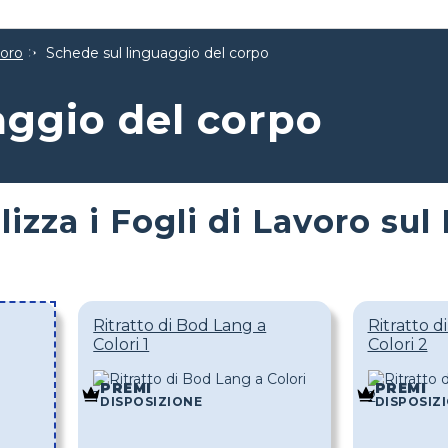
voro
Schede sul linguaggio del corpo
aggio del corpo
izza i Fogli di Lavoro su
Ritratto di Bod Lang a
Ritratto d
Colori 1
Colori 2
PREMI
PREMI
DISPOSIZIONE
DISPOSIZ