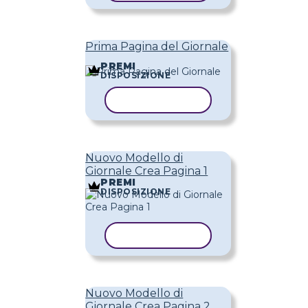
Prima Pagina del Giornale
PREMI
DISPOSIZIONE
COPIA MODELLO
Nuovo Modello di
Giornale Crea Pagina 1
PREMI
DISPOSIZIONE
COPIA MODELLO
Nuovo Modello di
Giornale Crea Pagina 2