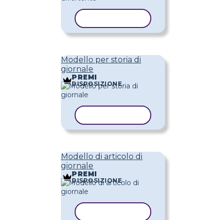
COPIA MODELLO
Modello per storia di
giornale
PREMI
DISPOSIZIONE
COPIA MODELLO
Modello di articolo di
giornale
PREMI
DISPOSIZIONE
COPIA MODELLO