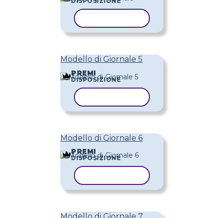
DISPOSIZIONE
COPIA MODELLO
Modello di Giornale 5
PREMI
DISPOSIZIONE
COPIA MODELLO
Modello di Giornale 6
PREMI
DISPOSIZIONE
COPIA MODELLO
Modello di Giornale 7