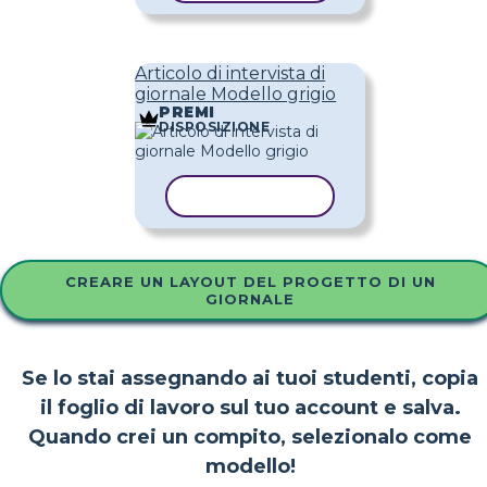
Articolo di intervista di
giornale Modello grigio
PREMI
DISPOSIZIONE
COPIA MODELLO
CREARE UN LAYOUT DEL PROGETTO DI UN
GIORNALE
Se lo stai assegnando ai tuoi studenti, copia
il foglio di lavoro sul tuo account e salva.
Quando crei un compito, selezionalo come
modello!