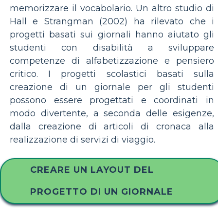
memorizzare il vocabolario. Un altro studio di
Hall e Strangman (2002) ha rilevato che i
progetti basati sui giornali hanno aiutato gli
studenti con disabilità a sviluppare
competenze di alfabetizzazione e pensiero
critico. I progetti scolastici basati sulla
creazione di un giornale per gli studenti
possono essere progettati e coordinati in
modo divertente, a seconda delle esigenze,
dalla creazione di articoli di cronaca alla
realizzazione di servizi di viaggio.
CREARE UN LAYOUT DEL
PROGETTO DI UN GIORNALE