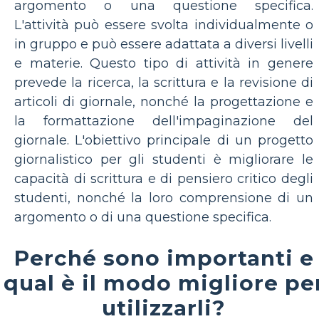
argomento o una questione specifica.
L'attività può essere svolta individualmente o
in gruppo e può essere adattata a diversi livelli
e materie. Questo tipo di attività in genere
prevede la ricerca, la scrittura e la revisione di
articoli di giornale, nonché la progettazione e
la formattazione dell'impaginazione del
giornale. L'obiettivo principale di un progetto
giornalistico per gli studenti è migliorare le
capacità di scrittura e di pensiero critico degli
studenti, nonché la loro comprensione di un
argomento o di una questione specifica.
Perché sono importanti e
qual è il modo migliore pe
utilizzarli?