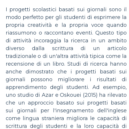
I progetti scolastici basati sui giornali sono il
modo perfetto per gli studenti di esprimere la
propria creatività e la propria voce quando
riassumono o raccontano eventi. Questo tipo
di attività incoraggia la ricerca in un ambito
diverso dalla scrittura di un articolo
tradizionale o di un'altra attività tipica come la
recensione di un libro. Studi di ricerca hanno
anche dimostrato che i progetti basati sui
giornali possono migliorare i risultati di
apprendimento degli studenti. Ad esempio,
uno studio di Azar e Oskouei (2015) ha rilevato
che un approccio basato sui progetti basati
sui giornali per l'insegnamento dell'inglese
come lingua straniera migliora le capacità di
scrittura degli studenti e la loro capacità di