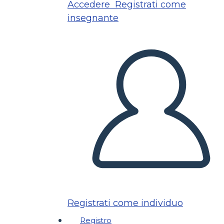
Accedere
Registrati come
insegnante
Registrati come individuo
Registro