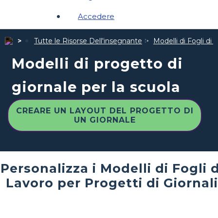
Accedere
Tutte le Risorse Dell'insegnante
Modelli di Fogli di 
Modelli di progetto di
giornale per la scuola
CREARE UN LAYOUT DEL PROGETTO DI
UN GIORNALE
Personalizza i Modelli di Fogli d
Lavoro per Progetti di Giornali