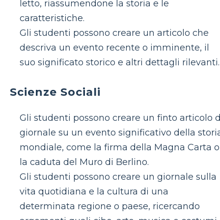
letto, riassumendone la storia e le
caratteristiche.
Gli studenti possono creare un articolo che
descriva un evento recente o imminente, il
suo significato storico e altri dettagli rilevanti.
Scienze Sociali
Gli studenti possono creare un finto articolo d
giornale su un evento significativo della stori
mondiale, come la firma della Magna Carta o
la caduta del Muro di Berlino.
Gli studenti possono creare un giornale sulla
vita quotidiana e la cultura di una
determinata regione o paese, ricercando