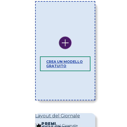
CREA UN MODELLO
GRATUITO
Layout del Giornale
PREMI