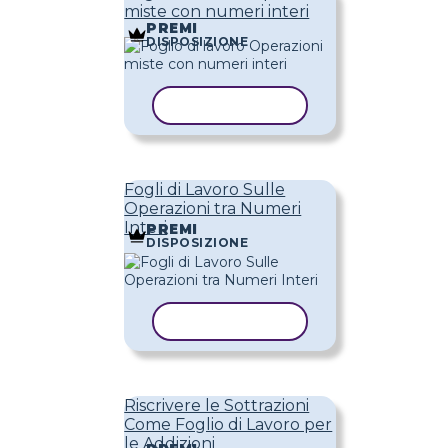
miste con numeri interi
PREMI
DISPOSIZIONE
COPIA MODELLO
Fogli di Lavoro Sulle
Operazioni tra Numeri
Interi
PREMI
DISPOSIZIONE
COPIA MODELLO
Riscrivere le Sottrazioni
Come Foglio di Lavoro per
le Addizioni