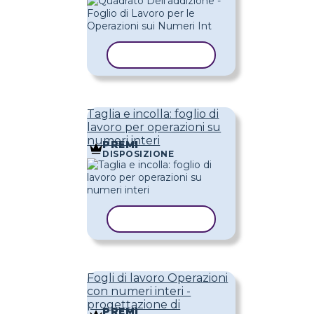
COPIA MODELLO
Taglia e incolla: foglio di
lavoro per operazioni su
numeri interi
PREMI
DISPOSIZIONE
COPIA MODELLO
Fogli di lavoro Operazioni
con numeri interi -
progettazione di
PREMI