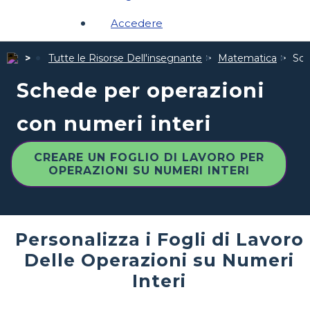
Accedere
Tutte le Risorse Dell'insegnante
Matematica
Sch
Schede per operazioni
con numeri interi
CREARE UN FOGLIO DI LAVORO PER
OPERAZIONI SU NUMERI INTERI
Personalizza i Fogli di Lavoro
Delle Operazioni su Numeri
Interi