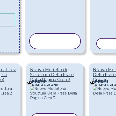
COPIA
MODELLO
COPI
truttura
Nuovo Modello di
Nuovo Mode
gina
Struttura Della Frase
Della Frase
ro)
Della Pagina Crea 3
Crea 4
PREMI
PREMI
DISPOSIZIONE
DISPOSIZI