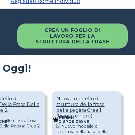
Registrati come individuo
CREA UN FOGLIO DI
LAVORO PER LA
STRUTTURA DELLA FRASE
 Oggi!
ello di
Nuovo modello di
Della Frase Della
struttura della frase
ea 2
della pagina Crea 1
(bianco e nero)
PREMI
ONE
DISPOSIZIONE