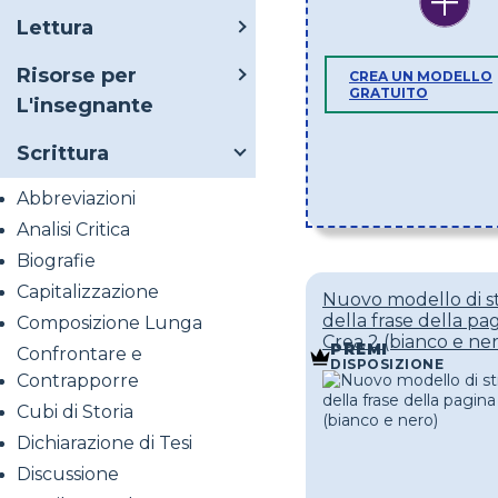
Lettura
Risorse per
CREA UN MODELLO
GRATUITO
L'insegnante
Scrittura
Abbreviazioni
Analisi Critica
Biografie
Capitalizzazione
Nuovo modello di s
della frase della pa
Composizione Lunga
Crea 2 (bianco e ne
PREMI
Confrontare e
DISPOSIZIONE
Contrapporre
Cubi di Storia
Dichiarazione di Tesi
Discussione