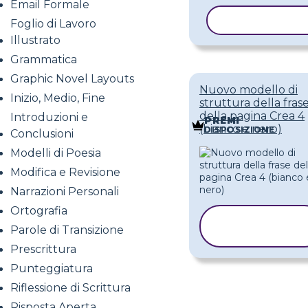
Email Formale
COPIA MODE
Foglio di Lavoro
Illustrato
Grammatica
Graphic Novel Layouts
Nuovo modello di
Inizio, Medio, Fine
struttura della fras
della pagina Crea 4
Introduzioni e
PREMI
(bianco e nero)
DISPOSIZIONE
Conclusioni
Modelli di Poesia
Modifica e Revisione
Narrazioni Personali
Ortografia
COPIA
Parole di Transizione
MODELLO
Prescrittura
Punteggiatura
Riflessione di Scrittura
Risposta Aperta