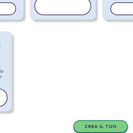
COPIA
LLO
MODELLO
COPI
e
CREA IL TUO