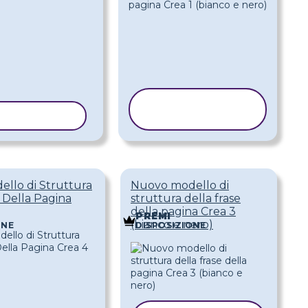
COPIA
A MODELLO
MODELLO
llo di Struttura
Nuovo modello di
 Della Pagina
struttura della frase
della pagina Crea 3
PREMI
(bianco e nero)
ONE
DISPOSIZIONE