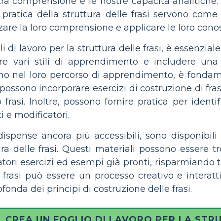
a comprensione e le nostre capacità analitiche. P
a pratica della struttura delle frasi servono come
orzare la loro comprensione e applicare le loro con
 di lavoro per la struttura delle frasi, è essenziale
re vari stili di apprendimento e includere un
 nel loro percorso di apprendimento, è fondament
 possono incorporare esercizi di costruzione di fras
frasi. Inoltre, possono fornire pratica per ident
i e modificatori.
ispense ancora più accessibili, sono disponibili 
tura delle frasi. Questi materiali possono essere t
tori esercizi ed esempi già pronti, risparmiando te
e frasi può essere un processo creativo e interat
onda dei principi di costruzione delle frasi.
CREA UN FOGLIO DI LAVORO PER LA STR