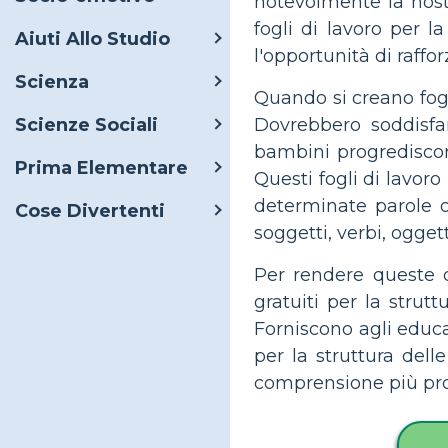
notevolmente la nostr
fogli di lavoro per l
Aiuti Allo Studio
l'opportunità di raff
Scienza
Quando si creano fogli
Scienze Sociali
Dovrebbero soddisfa
bambini progrediscono
Prima Elementare
Questi fogli di lavoro
determinate parole o 
Cose Divertenti
soggetti, verbi, oggett
Per rendere queste d
gratuiti per la strut
Forniscono agli educa
per la struttura dell
comprensione più prof