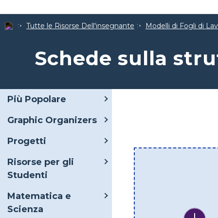
Tutte le Risorse Dell'insegnante
Modelli di Fogli di La
Schede sulla stru
Più Popolare
Graphic Organizers
Progetti
Risorse per gli
Studenti
Matematica e
Scienza