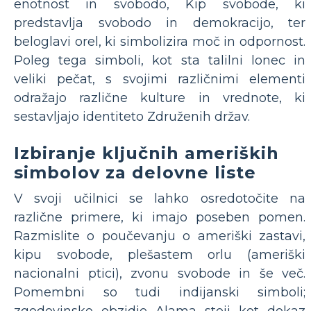
enotnost in svobodo, Kip svobode, ki
predstavlja svobodo in demokracijo, ter
beloglavi orel, ki simbolizira moč in odpornost.
Poleg tega simboli, kot sta talilni lonec in
veliki pečat, s svojimi različnimi elementi
odražajo različne kulture in vrednote, ki
sestavljajo identiteto Združenih držav.
Izbiranje ključnih ameriških
simbolov za delovne liste
V svoji učilnici se lahko osredotočite na
različne primere, ki imajo poseben pomen.
Razmislite o poučevanju o ameriški zastavi,
kipu svobode, plešastem orlu (ameriški
nacionalni ptici), zvonu svobode in še več.
Pomembni so tudi indijanski simboli;
zgodovinsko obzidje Alama stoji kot dokaz