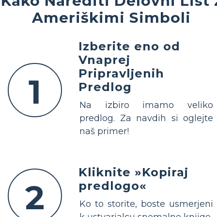
Kako Narediti Delovni List 
Ameriškimi Simboli
Izberite eno od
Vnaprej
Pripravljenih
1
Predlog
Na izbiro imamo veliko
predlog. Za navdih si oglejte
naš primer!
Kliknite »Kopiraj
2
predlogo«
Ko to storite, boste usmerjeni
k ustvarjalcu snemalne knjige.