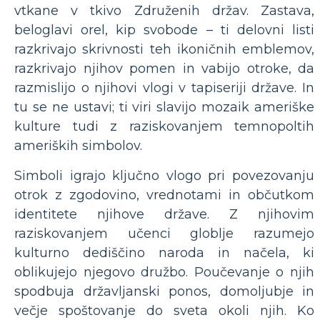
vtkane v tkivo Združenih držav. Zastava,
beloglavi orel, kip svobode – ti delovni listi
razkrivajo skrivnosti teh ikoničnih emblemov,
razkrivajo njihov pomen in vabijo otroke, da
razmislijo o njihovi vlogi v tapiseriji države. In
tu se ne ustavi; ti viri slavijo mozaik ameriške
kulture tudi z raziskovanjem temnopoltih
ameriških simbolov.
Simboli igrajo ključno vlogo pri povezovanju
otrok z zgodovino, vrednotami in občutkom
identitete njihove države. Z njihovim
raziskovanjem učenci globlje razumejo
kulturno dediščino naroda in načela, ki
oblikujejo njegovo družbo. Poučevanje o njih
spodbuja državljanski ponos, domoljubje in
večje spoštovanje do sveta okoli njih. Ko