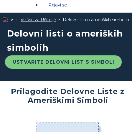
Prijavi se
Vsi Viri za Učitelje
Delovni listi o ameriških simbolih
Delovni listi o ameriških
simbolih
USTVARITE DELOVNI LIST S SIMBOLI
Prilagodite Delovne Liste z
Ameriškimi Simboli