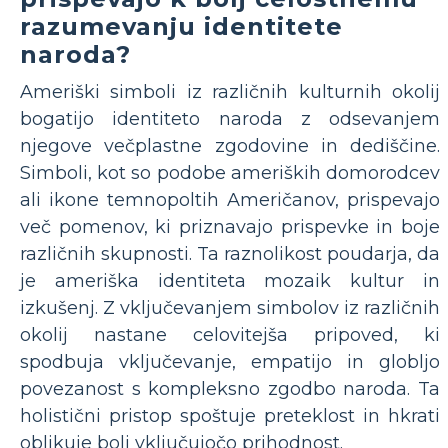
razumevanju identitete
naroda?
Ameriški simboli iz različnih kulturnih okolij
bogatijo identiteto naroda z odsevanjem
njegove večplastne zgodovine in dediščine.
Simboli, kot so podobe ameriških domorodcev
ali ikone temnopoltih Američanov, prispevajo
več pomenov, ki priznavajo prispevke in boje
različnih skupnosti. Ta raznolikost poudarja, da
je ameriška identiteta mozaik kultur in
izkušenj. Z vključevanjem simbolov iz različnih
okolij nastane celovitejša pripoved, ki
spodbuja vključevanje, empatijo in globljo
povezanost s kompleksno zgodbo naroda. Ta
holistični pristop spoštuje preteklost in hkrati
oblikuje bolj vključujočo prihodnost.