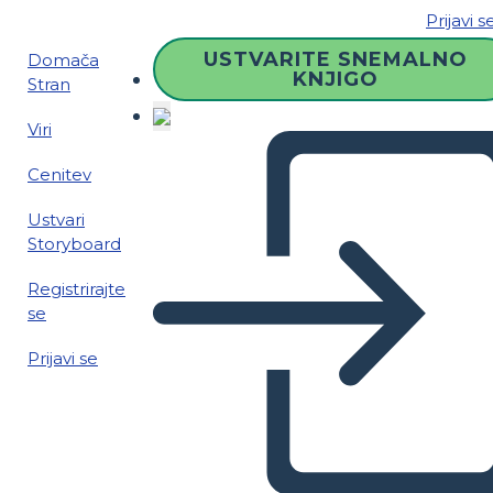
Prijavi s
USTVARITE SNEMALNO
Domača
KNJIGO
Stran
Viri
Cenitev
Ustvari
Storyboard
Registrirajte
se
Prijavi se