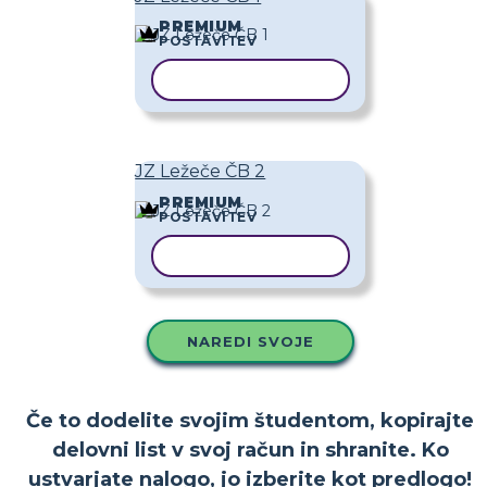
PREMIUM
POSTAVITEV
KOPIRAJ PREDLOGO
JZ Ležeče ČB 2
PREMIUM
POSTAVITEV
KOPIRAJ PREDLOGO
NAREDI SVOJE
Če to dodelite svojim študentom, kopirajte
delovni list v svoj račun in shranite. Ko
ustvarjate nalogo, jo izberite kot predlogo!