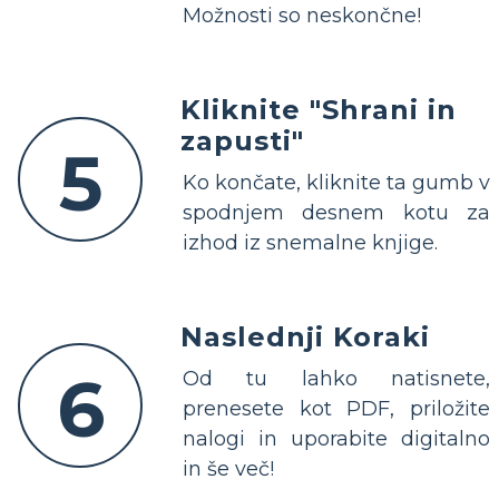
Možnosti so neskončne!
Kliknite "Shrani in
zapusti"
5
Ko končate, kliknite ta gumb v
spodnjem desnem kotu za
izhod iz snemalne knjige.
Naslednji Koraki
6
Od tu lahko natisnete,
prenesete kot PDF, priložite
nalogi in uporabite digitalno
in še več!