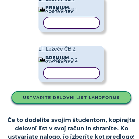
PREMIUM
POSTAVITEV
KOPIRAJ PREDLOGO
LF Ležeče ČB 2
PREMIUM
POSTAVITEV
KOPIRAJ PREDLOGO
USTVARITE DELOVNI LIST LANDFORMS
Če to dodelite svojim študentom, kopirajte
delovni list v svoj račun in shranite. Ko
ustvarjate nalogo, jo izberite kot predlogo!