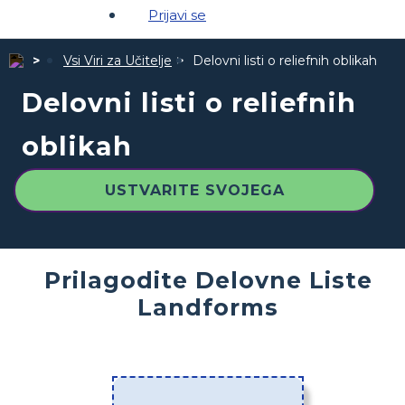
Prijavi se
Vsi Viri za Učitelje
Delovni listi o reliefnih oblikah
Delovni listi o reliefnih
oblikah
USTVARITE SVOJEGA
Prilagodite Delovne Liste
Landforms