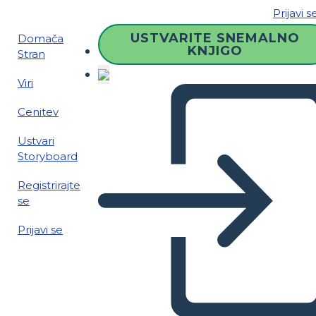
Prijavi s
USTVARITE SNEMALNO
Domača
KNJIGO
Stran
Viri
Cenitev
Ustvari
Storyboard
Registrirajte
se
Prijavi se