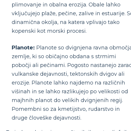
plimovanje in obalna erozija. Obale lahko
vključujejo plaže, pečine, zalive in estuarije. S
dinamična okolja, na katera vplivajo tako
kopenski kot morski procesi.
Planote:
Planote so dvignjena ravna območj
zemlje, ki so običajno obdana s strmimi
pobočji ali pečinami. Pogosto nastanejo zara
vulkanske dejavnosti, tektonskih dvigov ali
erozije. Planote lahko najdemo na različnih
višinah in se lahko razlikujejo po velikosti od
majhnih planot do velikih dvignjenih regij.
Pomembni so za kmetijstvo, rudarstvo in
druge človeške dejavnosti.