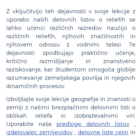
Z vključitvijo teh dejavnosti v svoje lekcije z
uporabo naših delovnih listov o reliefih se
lahko učenci različnih razredov naučijo o
različnih reliefih, njihovih značilnostih in
njihovem odnosu z vodnimi telesi. Te
dejavnosti spodbujajo praktično učenje,
kritično razmišljanje in znanstveno
raziskovanje, kar študentom omogoča globlje
razumevanje zemeljskega površja in njegovih
dinamičnih procesov.
Izboljšajte svoje lekcije geografije in znanosti o
zemlji z našimi brezplačnimi delovnimi listi o
oblikah reliefa in izobraževalnimi viri.
Uporabite naše
predloge delovnih listov
,
izdelovalec zemljevidov
,
delovne liste celin
in