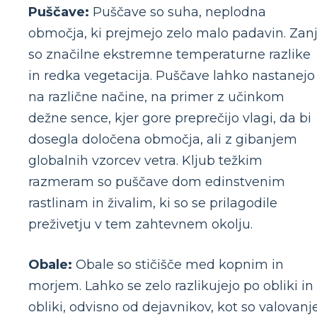
Puščave:
Puščave so suha, neplodna
območja, ki prejmejo zelo malo padavin. Zan
so značilne ekstremne temperaturne razlike
in redka vegetacija. Puščave lahko nastanejo
na različne načine, na primer z učinkom
dežne sence, kjer gore preprečijo vlagi, da bi
dosegla določena območja, ali z gibanjem
globalnih vzorcev vetra. Kljub težkim
razmeram so puščave dom edinstvenim
rastlinam in živalim, ki so se prilagodile
preživetju v tem zahtevnem okolju.
Obale:
Obale so stičišče med kopnim in
morjem. Lahko se zelo razlikujejo po obliki in
obliki, odvisno od dejavnikov, kot so valovanje