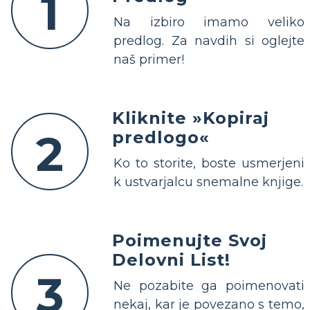
1
Na izbiro imamo veliko
predlog. Za navdih si oglejte
naš primer!
Kliknite »Kopiraj
2
predlogo«
Ko to storite, boste usmerjeni
k ustvarjalcu snemalne knjige.
Poimenujte Svoj
Delovni List!
3
Ne pozabite ga poimenovati
nekaj, kar je povezano s temo,