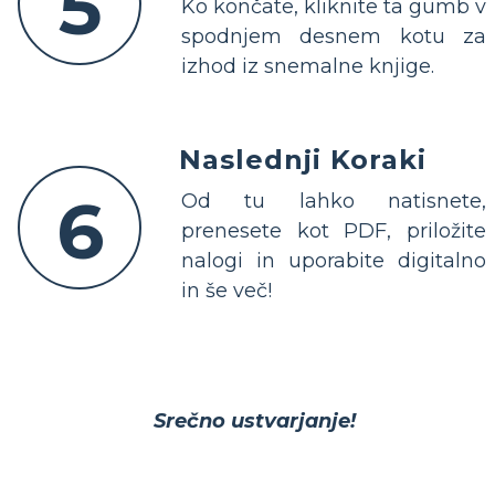
5
Ko končate, kliknite ta gumb v
spodnjem desnem kotu za
izhod iz snemalne knjige.
Naslednji Koraki
6
Od tu lahko natisnete,
prenesete kot PDF, priložite
nalogi in uporabite digitalno
in še več!
Srečno ustvarjanje!