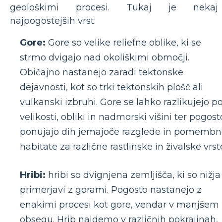
geološkimi procesi. Tukaj je nekaj
najpogostejših vrst:
Gore:
Gore so velike reliefne oblike, ki se
strmo dvigajo nad okoliškimi območji.
Običajno nastanejo zaradi tektonske
dejavnosti, kot so trki tektonskih plošč ali
vulkanski izbruhi. Gore se lahko razlikujejo p
velikosti, obliki in nadmorski višini ter pogost
ponujajo dih jemajoče razglede in pomemb
habitate za različne rastlinske in živalske vrst
Hribi:
hribi so dvignjena zemljišča, ki so nižja
primerjavi z gorami. Pogosto nastanejo z
enakimi procesi kot gore, vendar v manjšem
obsegu. Hrib najdemo v različnih pokrajinah,