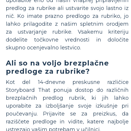
uporabite eno od naših vnaprej pripravljenih
predlog za rubrike ali ustvarite svojo lastno iz
nič. Ko imate prazno predlogo za rubriko, jo
lahko prilagodite z našim spletnim orodjem
za ustvarjanje rubrike. Vsakemu kriteriju
dodelite točkovne vrednosti in določite
skupno ocenjevalno lestvico.
Ali so na voljo brezplačne
predloge za rubrike?
Kot del 14-dnevne preskusne različice
Storyboard That ponuja dostop do različnih
brezplačnih predlog rubrik, ki jih lahko
uporabite za izboljšanje svoje izkušnje pri
poučevanju. Prijavite se za preizkus, da
raziščete predloge in vidite, katere najbolje
ustrezajo vašim potrebam v učilnici.