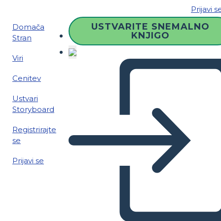
Prijavi s
USTVARITE SNEMALNO
Domača
KNJIGO
Stran
Viri
Cenitev
Ustvari
Storyboard
Registrirajte
se
Prijavi se