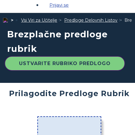
Prijavi se
Vsi Viri za Učitelje
Predloge Delovnih Listov
Brez
Brezplačne predloge
rubrik
USTVARITE RUBRIKO PREDLOGO
Prilagodite Predloge Rubrik