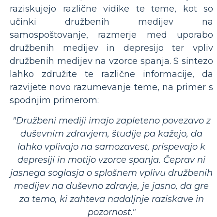
raziskujejo različne vidike te teme, kot so
učinki družbenih medijev na
samospoštovanje, razmerje med uporabo
družbenih medijev in depresijo ter vpliv
družbenih medijev na vzorce spanja. S sintezo
lahko združite te različne informacije, da
razvijete novo razumevanje teme, na primer s
spodnjim primerom:
"Družbeni mediji imajo zapleteno povezavo z
duševnim zdravjem, študije pa kažejo, da
lahko vplivajo na samozavest, prispevajo k
depresiji in motijo ​​vzorce spanja. Čeprav ni
jasnega soglasja o splošnem vplivu družbenih
medijev na duševno zdravje, je jasno, da gre
za temo, ki zahteva nadaljnje raziskave in
pozornost."