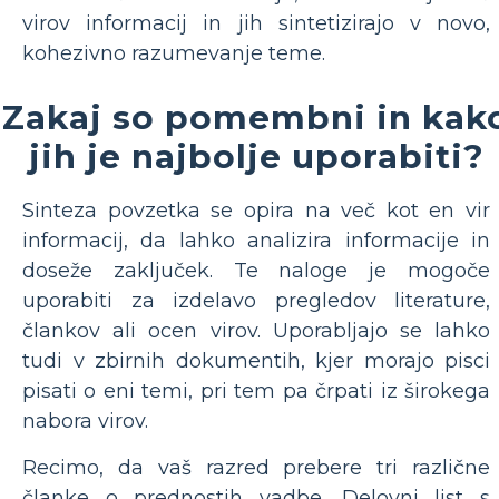
virov informacij in jih sintetizirajo v novo,
kohezivno razumevanje teme.
Zakaj so pomembni in kak
jih je najbolje uporabiti?
Sinteza povzetka se opira na več kot en vir
informacij, da lahko analizira informacije in
doseže zaključek. Te naloge je mogoče
uporabiti za izdelavo pregledov literature,
člankov ali ocen virov. Uporabljajo se lahko
tudi v zbirnih dokumentih, kjer morajo pisci
pisati o eni temi, pri tem pa črpati iz širokega
nabora virov.
Recimo, da vaš razred prebere tri različne
članke o prednostih vadbe. Delovni list s