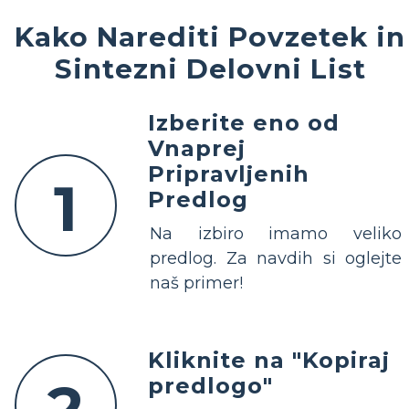
Kako Narediti Povzetek in
Sintezni Delovni List
Izberite eno od
Vnaprej
Pripravljenih
1
Predlog
Na izbiro imamo veliko
predlog. Za navdih si oglejte
naš primer!
Kliknite na "Kopiraj
2
predlogo"