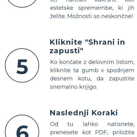
estetske spremembe, ki jih
želite. Možnosti so neskončne!
Kliknite "Shrani in
zapusti"
5
Ko končate z delovnim listom,
kliknite ta gumb v spodnjem
desnem kotu, da zapustite
snemalno knjigo.
Naslednji Koraki
6
Od tu lahko natisnete,
prenesete kot PDF, priložite