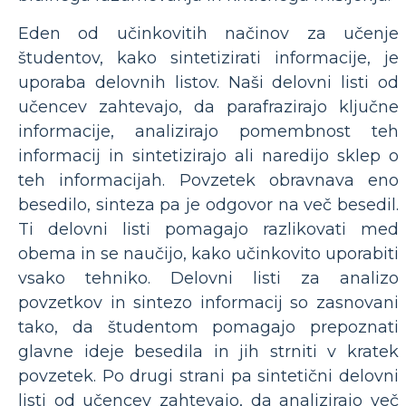
Eden od učinkovitih načinov za učenje
študentov, kako sintetizirati informacije, je
uporaba delovnih listov. Naši delovni listi od
učencev zahtevajo, da parafrazirajo ključne
informacije, analizirajo pomembnost teh
informacij in sintetizirajo ali naredijo sklep o
teh informacijah. Povzetek obravnava eno
besedilo, sinteza pa je odgovor na več besedil.
Ti delovni listi pomagajo razlikovati med
obema in se naučijo, kako učinkovito uporabiti
vsako tehniko. Delovni listi za analizo
povzetkov in sintezo informacij so zasnovani
tako, da študentom pomagajo prepoznati
glavne ideje besedila in jih strniti v kratek
povzetek. Po drugi strani pa sintetični delovni
listi od učencev zahtevajo, da analizirajo več