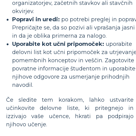
organizatorjev, začetnih stavkov ali stavčnih
okvirjev.
Popravi in ​​uredi:
po potrebi preglej in poprav
Prepričajte se, da so pozivi ali vprašanja jasni
in da je oblika primerna za nalogo.
Uporabite kot učni pripomoček:
uporabite
delovni list kot učni pripomoček za utrjevanj
pomembnih konceptov in veščin. Zagotovite
povratne informacije študentom in uporabite
njihove odgovore za usmerjanje prihodnjih
navodil.
Če sledite tem korakom, lahko ustvarite
učinkovite delovne liste, ki pritegnejo in
izzivajo vaše učence, hkrati pa podpirajo
njihovo učenje.