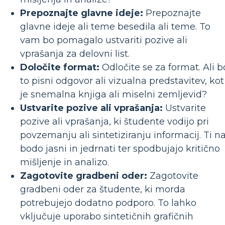
Prepoznajte glavne ideje:
Prepoznajte
glavne ideje ali teme besedila ali teme. To
vam bo pomagalo ustvariti pozive ali
vprašanja za delovni list.
Določite format:
Odločite se za format. Ali b
to pisni odgovor ali vizualna predstavitev, kot
je snemalna knjiga ali miselni zemljevid?
Ustvarite pozive ali vprašanja:
Ustvarite
pozive ali vprašanja, ki študente vodijo pri
povzemanju ali sintetiziranju informacij. Ti na
bodo jasni in jedrnati ter spodbujajo kritično
mišljenje in analizo.
Zagotovite gradbeni oder:
Zagotovite
gradbeni oder za študente, ki morda
potrebujejo dodatno podporo. To lahko
vključuje uporabo sintetičnih grafičnih