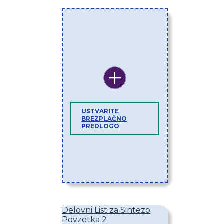
USTVARITE
BREZPLAČNO
PREDLOGO
Delovni List za Sintezo
Povzetka 2