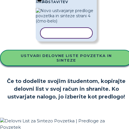
belo)
POSTAVITEV
KOPIRAJ PREDLOGO
USTVARI DELOVNE LISTE POVZETKA IN
SINTEZE
Če to dodelite svojim študentom, kopirajte
delovni list v svoj račun in shranite. Ko
ustvarjate nalogo, jo izberite kot predlogo!