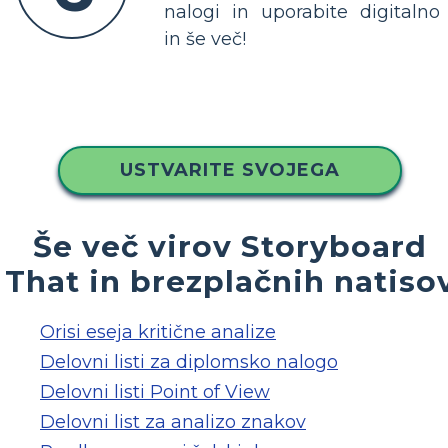
nalogi in uporabite digitalno
in še več!
USTVARITE SVOJEGA
Še več virov Storyboard
That in brezplačnih natiso
Orisi eseja kritične analize
Delovni listi za diplomsko nalogo
Delovni listi Point of View
Delovni list za analizo znakov