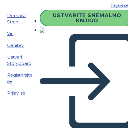
Prijavi s
USTVARITE SNEMALNO
Domača
KNJIGO
Stran
Viri
Cenitev
Ustvari
Storyboard
Registrirajte
se
Prijavi se