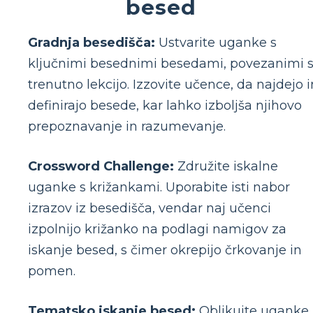
besed
Gradnja besedišča:
Ustvarite uganke s
ključnimi besednimi besedami, povezanimi 
trenutno lekcijo. Izzovite učence, da najdejo i
definirajo besede, kar lahko izboljša njihovo
prepoznavanje in razumevanje.
Crossword Challenge:
Združite iskalne
uganke s križankami. Uporabite isti nabor
izrazov iz besedišča, vendar naj učenci
izpolnijo križanko na podlagi namigov za
iskanje besed, s čimer okrepijo črkovanje in
pomen.
Tematsko iskanje besed:
Oblikujte uganke