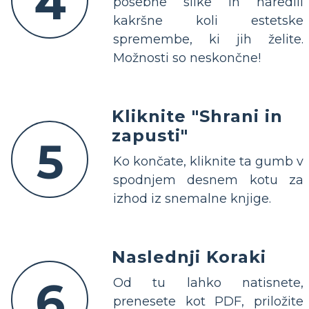
4
posebne slike in naredili
kakršne koli estetske
spremembe, ki jih želite.
Možnosti so neskončne!
Kliknite "Shrani in
zapusti"
5
Ko končate, kliknite ta gumb v
spodnjem desnem kotu za
izhod iz snemalne knjige.
Naslednji Koraki
6
Od tu lahko natisnete,
prenesete kot PDF, priložite