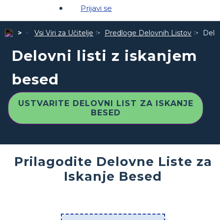
Prijavi se
Vsi Viri za Učitelje
Predloge Delovnih Listov
Delov
Delovni listi z iskanjem
besed
USTVARITE DELOVNI LIST ZA ISKANJE
BESED
Prilagodite Delovne Liste za
Iskanje Besed