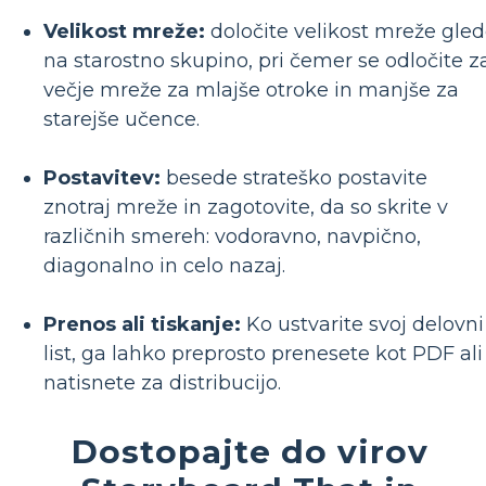
Velikost mreže:
določite velikost mreže gle
na starostno skupino, pri čemer se odločite z
večje mreže za mlajše otroke in manjše za
starejše učence.
Postavitev:
besede strateško postavite
znotraj mreže in zagotovite, da so skrite v
različnih smereh: vodoravno, navpično,
diagonalno in celo nazaj.
Prenos ali tiskanje:
Ko ustvarite svoj delovni
list, ga lahko preprosto prenesete kot PDF ali
natisnete za distribucijo.
Dostopajte do virov