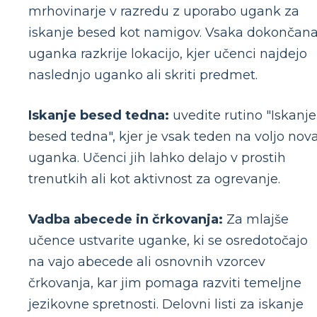
mrhovinarje v razredu z uporabo ugank za
iskanje besed kot namigov. Vsaka dokončan
uganka razkrije lokacijo, kjer učenci najdejo
naslednjo uganko ali skriti predmet.
Iskanje besed tedna:
uvedite rutino "Iskanje
besed tedna", kjer je vsak teden na voljo nov
uganka. Učenci jih lahko delajo v prostih
trenutkih ali kot aktivnost za ogrevanje.
Vadba abecede in črkovanja:
Za mlajše
učence ustvarite uganke, ki se osredotočajo
na vajo abecede ali osnovnih vzorcev
črkovanja, kar jim pomaga razviti temeljne
jezikovne spretnosti. Delovni listi za iskanje