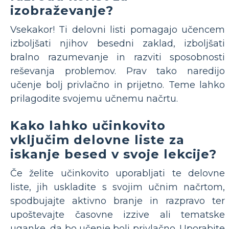
izobraževanje?
Vsekakor! Ti delovni listi pomagajo učencem
izboljšati njihov besedni zaklad, izboljšati
bralno razumevanje in razviti sposobnosti
reševanja problemov. Prav tako naredijo
učenje bolj privlačno in prijetno. Teme lahko
prilagodite svojemu učnemu načrtu.
Kako lahko učinkovito
vključim delovne liste za
iskanje besed v svoje lekcije?
Če želite učinkovito uporabljati te delovne
liste, jih uskladite s svojim učnim načrtom,
spodbujajte aktivno branje in razpravo ter
upoštevajte časovne izzive ali tematske
uganke, da bo učenje bolj privlačno. Uporabite