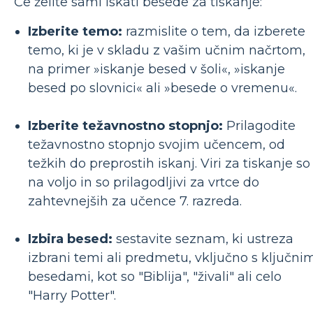
Če želite sami iskati besede za tiskanje:
Izberite temo:
razmislite o tem, da izberete
temo, ki je v skladu z vašim učnim načrtom,
na primer »iskanje besed v šoli«, »iskanje
besed po slovnici« ali »besede o vremenu«.
Izberite težavnostno stopnjo:
Prilagodite
težavnostno stopnjo svojim učencem, od
težkih do preprostih iskanj. Viri za tiskanje so
na voljo in so prilagodljivi za vrtce do
zahtevnejših za učence 7. razreda.
Izbira besed:
sestavite seznam, ki ustreza
izbrani temi ali predmetu, vključno s ključni
besedami, kot so "Biblija", "živali" ali celo
"Harry Potter".