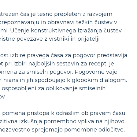
trezen čas je tesno prepleten z razvojem
prepoznavanju in obravnavi težkih čustev v
ami. Učenje konstruktivnega izražanja čustev
stne povezave z vrstniki in prijatelji.
st izbire pravega časa za pogovor predstavlja
i izbiri najboljših sestavin za recept, je
pomena za smiseln pogovor. Pogovorne vaje
nians in jih spodbujajo k globokim dialogom.
ci osposobljeni za oblikovanje smiselnih
v.
jo pomena pristopa k odraslim ob pravem času
a pozitivna izkušnja pomembno vpliva na njihovo
amozavestno sprejemajo pomembne odločitve,