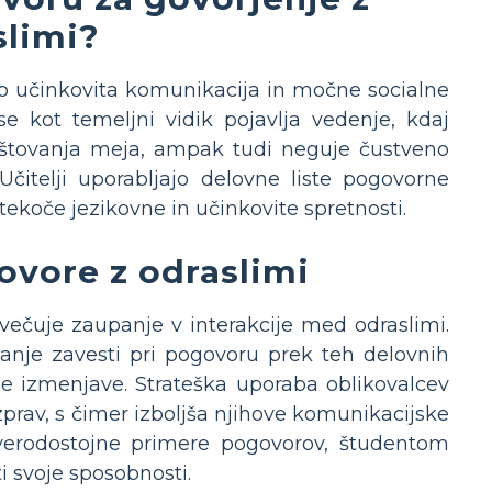
slimi?
r so učinkovita komunikacija in močne socialne
 kot temeljni vidik pojavlja vedenje, kdaj
poštovanja meja, ampak tudi neguje čustveno
Učitelji uporabljajo delovne liste pogovorne
 tekoče jezikovne in učinkovite spretnosti.
ovore z odraslimi
večuje zaupanje v interakcije med odraslimi.
vanje zavesti pri pogovoru prek teh delovnih
lne izmenjave. Strateška uporaba oblikovalcev
prav, s čimer izboljša njihove komunikacijske
 verodostojne primere pogovorov, študentom
i svoje sposobnosti.