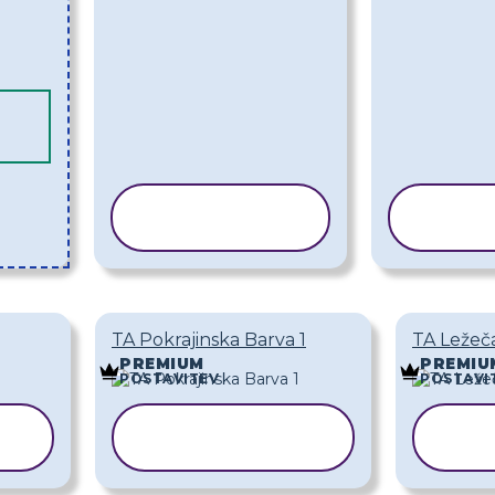
KOPIRAJ
K
PREDLOGO
PR
TA Pokrajinska Barva 1
TA Ležeč
PREMIUM
PREMIU
POSTAVITEV
POSTAVI
KOPIRAJ
K
PREDLOGO
PR