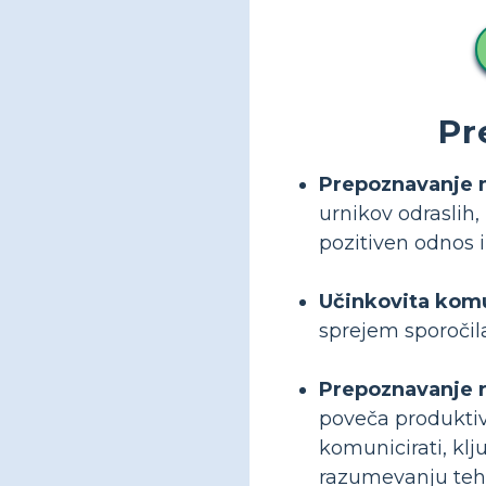
Pr
Prepoznavanje m
urnikov odraslih
pozitiven odnos in
Učinkovita komu
sprejem sporočila
Prepoznavanje ra
poveča produktiv
komunicirati, kl
razumevanju teh 