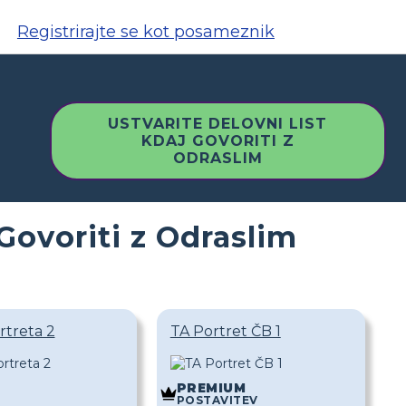
Registrirajte se kot posameznik
USTVARITE DELOVNI LIST
KDAJ GOVORITI Z
ODRASLIM
Govoriti z Odraslim
rtreta 2
TA Portret ČB 1
PREMIUM
POSTAVITEV