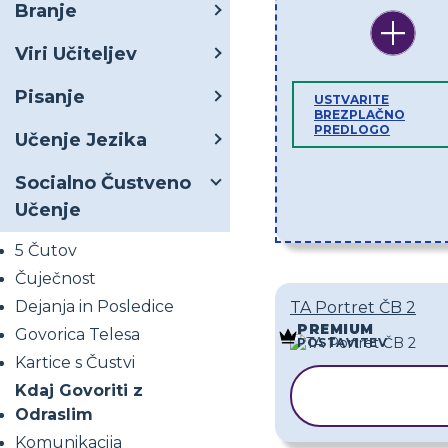
Branje
Viri Učiteljev
Pisanje
USTVARITE
BREZPLAČNO
PREDLOGO
Učenje Jezika
Socialno Čustveno
Učenje
5 Čutov
Čuječnost
Dejanja in Posledice
TA Portret ČB 2
PREMIUM
Govorica Telesa
POSTAVITEV
Kartice s Čustvi
KOPIRAJ
Kdaj Govoriti z
PREDLOGO
Odraslim
Komunikacija