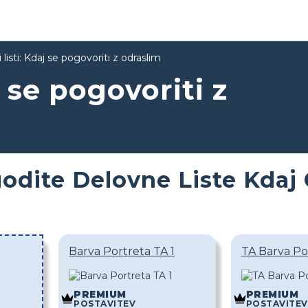
 listi: Kdaj se pogovoriti z odraslim
j se pogovoriti z
godite Delovne Liste Kdaj 
Barva Portreta TA 1
TA Barva Po
PREMIUM
PREMIUM
POSTAVITEV
POSTAVITEV