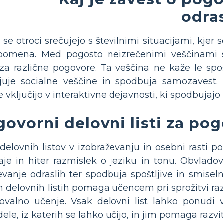
odra
se otroci srečujejo s številnimi situacijami, kje
pomena. Med pogosto neizrečenimi veščinami se
m za različne pogovore. Ta veščina ne kaže le s
njuje socialne veščine in spodbuja samozavest. 
vključijo v interaktivne dejavnosti, ki spodbujajo
ovorni delovni listi za pog
elovnih listov v izobraževanju in osebni rasti po
vaje in hiter razmislek o jeziku in tonu. Obvlado
evanje odraslih ter spodbuja spoštljive in smise
 delovnih listih pomaga učencem pri sprožitvi raz
lovalno učenje. Vsak delovni list lahko ponudi
le, iz katerih se lahko učijo, in jim pomaga razvit