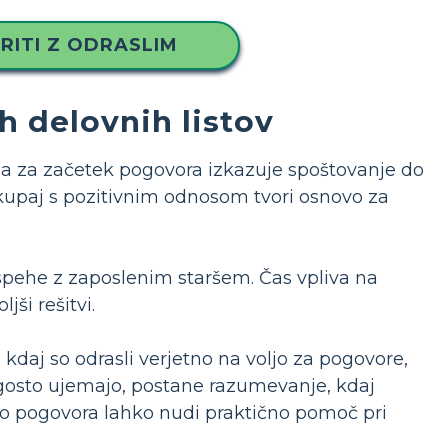
RITI Z ODRASLIM
 delovnih listov
 za začetek pogovora izkazuje spoštovanje do
skupaj s pozitivnim odnosom tvori osnovo za
 uspehe z zaposlenim staršem. Čas vpliva na
ši rešitvi.
 kdaj so odrasli verjetno na voljo za pogovore,
pogosto ujemajo, postane razumevanje, kdaj
bo pogovora lahko nudi praktično pomoč pri