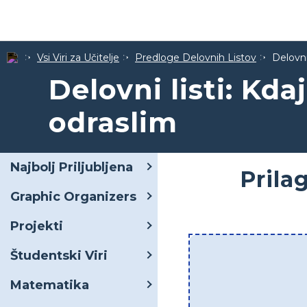
Vsi Viri za Učitelje
Predloge Delovnih Listov
Delovni
Delovni listi: Kda
odraslim
Najbolj Priljubljena
Prila
Graphic Organizers
Projekti
Študentski Viri
Matematika