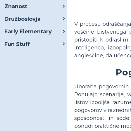
Znanost
Družboslovja
V procesu odraščanja 
Early Elementary
veščine bistvenega 
pristopiti k odrasli
Fun Stuff
inteligenco, izpopol
angleščine, da učence 
Pog
Uporaba pogovornih d
Ponujajo scenarije, 
listov izboljša razum
pogovorov v razrednih
sposobnosti in sode
ponudi praktične mode