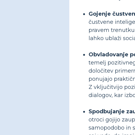
Gojenje čustven
čustvene intelig
pravem trenutku,
lahko ublaži soci
Obvladovanje po
temelj pozitivneg
določitev primer
ponujajo praktič
Z vključitvijo po
dialogov, kar iz
Spodbujanje za
otroci gojijo zau
samopodobo in s