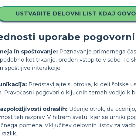
USTVARITE DELOVNI LIST KDAJ GOVO
ednosti uporabe pogovornih
eja in spoštovanje:
Poznavanje primernega časa
, podobno kot trkanje, preden vstopite v sobo. To 
 spoštljive interakcije.
nikacija:
Predstavljajte si otroka, ki deli šolske
. Pravočasni pogovori o ključnih temah vodijo k bolj
zpoložljivosti odraslih:
Učenje otrok, da ocenijo,
nost teh razprav. V hitrem svetu, kjer se urniki 
jučnega pomena. Vključitev delovnih listov za vad
razlik.