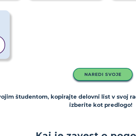
NAREDI SVOJE
ojim študentom, kopirajte delovni list v svoj ra
izberite kot predlogo!
Kaj je zavest o pog