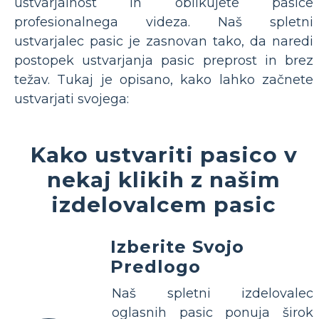
ustvarjalnost in oblikujete pasice
profesionalnega videza. Naš spletni
ustvarjalec pasic je zasnovan tako, da naredi
postopek ustvarjanja pasic preprost in brez
težav. Tukaj je opisano, kako lahko začnete
ustvarjati svojega:
Kako ustvariti pasico v
nekaj klikih z našim
izdelovalcem pasic
Izberite Svojo
Predlogo
Naš spletni izdelovalec
oglasnih pasic ponuja širok