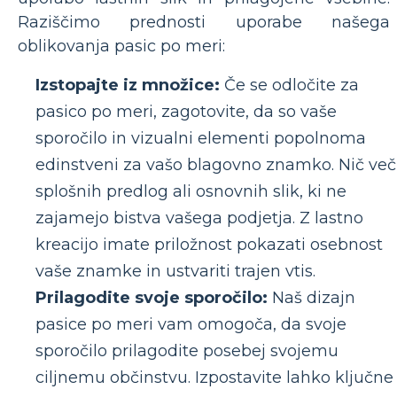
Raziščimo prednosti uporabe našega
oblikovanja pasic po meri:
Izstopajte iz množice:
Če se odločite za
pasico po meri, zagotovite, da so vaše
sporočilo in vizualni elementi popolnoma
edinstveni za vašo blagovno znamko. Nič več
splošnih predlog ali osnovnih slik, ki ne
zajamejo bistva vašega podjetja. Z lastno
kreacijo imate priložnost pokazati osebnost
vaše znamke in ustvariti trajen vtis.
Prilagodite svoje sporočilo:
Naš dizajn
pasice po meri vam omogoča, da svoje
sporočilo prilagodite posebej svojemu
ciljnemu občinstvu. Izpostavite lahko ključne