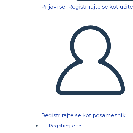
Prijavi se
Registrirajte se kot učite
Registrirajte se kot posameznik
Registrirajte se