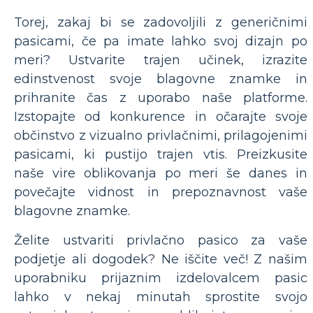
Torej, zakaj bi se zadovoljili z generičnimi
pasicami, če pa imate lahko svoj dizajn po
meri? Ustvarite trajen učinek, izrazite
edinstvenost svoje blagovne znamke in
prihranite čas z uporabo naše platforme.
Izstopajte od konkurence in očarajte svoje
občinstvo z vizualno privlačnimi, prilagojenimi
pasicami, ki pustijo trajen vtis. Preizkusite
naše vire oblikovanja po meri še danes in
povečajte vidnost in prepoznavnost vaše
blagovne znamke.
Želite ustvariti privlačno pasico za vaše
podjetje ali dogodek? Ne iščite več! Z našim
uporabniku prijaznim izdelovalcem pasic
lahko v nekaj minutah sprostite svojo