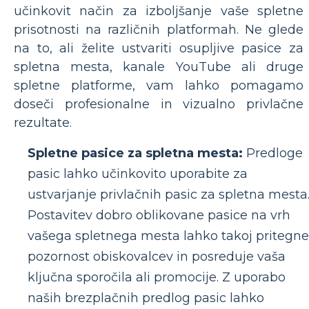
učinkovit način za izboljšanje vaše spletne
prisotnosti na različnih platformah. Ne glede
na to, ali želite ustvariti osupljive pasice za
spletna mesta, kanale YouTube ali druge
spletne platforme, vam lahko pomagamo
doseči profesionalne in vizualno privlačne
rezultate.
Spletne pasice za spletna mesta:
Predloge
pasic lahko učinkovito uporabite za
ustvarjanje privlačnih pasic za spletna mesta
Postavitev dobro oblikovane pasice na vrh
vašega spletnega mesta lahko takoj pritegne
pozornost obiskovalcev in posreduje vaša
ključna sporočila ali promocije. Z uporabo
naših brezplačnih predlog pasic lahko