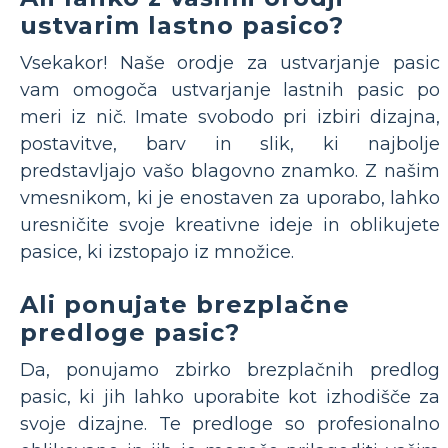
ustvarim lastno pasico?
Vsekakor! Naše orodje za ustvarjanje pasic
vam omogoča ustvarjanje lastnih pasic po
meri iz nič. Imate svobodo pri izbiri dizajna,
postavitve, barv in slik, ki najbolje
predstavljajo vašo blagovno znamko. Z našim
vmesnikom, ki je enostaven za uporabo, lahko
uresničite svoje kreativne ideje in oblikujete
pasice, ki izstopajo iz množice.
Ali ponujate brezplačne
predloge pasic?
Da, ponujamo zbirko brezplačnih predlog
pasic, ki jih lahko uporabite kot izhodišče za
svoje dizajne. Te predloge so profesionalno