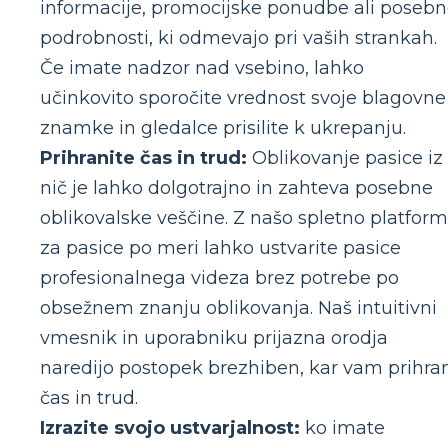
informacije, promocijske ponudbe ali poseb
podrobnosti, ki odmevajo pri vaših strankah.
Če imate nadzor nad vsebino, lahko
učinkovito sporočite vrednost svoje blagovne
znamke in gledalce prisilite k ukrepanju.
Prihranite čas in trud:
Oblikovanje pasice iz
nič je lahko dolgotrajno in zahteva posebne
oblikovalske veščine. Z našo spletno platfor
za pasice po meri lahko ustvarite pasice
profesionalnega videza brez potrebe po
obsežnem znanju oblikovanja. Naš intuitivni
vmesnik in uporabniku prijazna orodja
naredijo postopek brezhiben, kar vam prihra
čas in trud.
Izrazite svojo ustvarjalnost:
ko imate