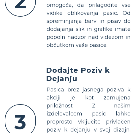
2
omogoča, da prilagodite vse
vidike oblikovanja pasic. Od
spreminjanja barv in pisav do
dodajanja slik in grafike imate
popoln nadzor nad videzom in
občutkom vaše pasice.
Dodajte Poziv k
Dejanju
Pasica brez jasnega poziva k
akciji je kot zamujena
priložnost. Z našim
3
izdelovalcem pasic lahko
preprosto vključite privlačen
poziv k dejanju v svoj dizajn.