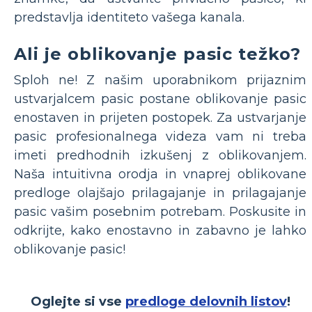
predstavlja identiteto vašega kanala.
Ali je oblikovanje pasic težko?
Sploh ne! Z našim uporabnikom prijaznim
ustvarjalcem pasic postane oblikovanje pasic
enostaven in prijeten postopek. Za ustvarjanje
pasic profesionalnega videza vam ni treba
imeti predhodnih izkušenj z oblikovanjem.
Naša intuitivna orodja in vnaprej oblikovane
predloge olajšajo prilagajanje in prilagajanje
pasic vašim posebnim potrebam. Poskusite in
odkrijte, kako enostavno in zabavno je lahko
oblikovanje pasic!
Oglejte si vse
predloge delovnih listov
!