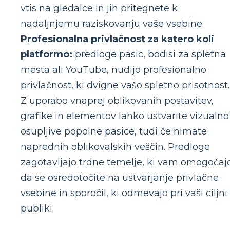
vtis na gledalce in jih pritegnete k
nadaljnjemu raziskovanju vaše vsebine.
Profesionalna privlačnost za katero koli
platformo:
predloge pasic, bodisi za spletna
mesta ali YouTube, nudijo profesionalno
privlačnost, ki dvigne vašo spletno prisotnost.
Z uporabo vnaprej oblikovanih postavitev,
grafike in elementov lahko ustvarite vizualno
osupljive popolne pasice, tudi če nimate
naprednih oblikovalskih veščin. Predloge
zagotavljajo trdne temelje, ki vam omogočajo
da se osredotočite na ustvarjanje privlačne
vsebine in sporočil, ki odmevajo pri vaši ciljni
publiki.