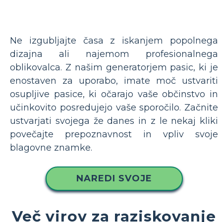
Ne izgubljajte časa z iskanjem popolnega
dizajna ali najemom profesionalnega
oblikovalca. Z našim generatorjem pasic, ki je
enostaven za uporabo, imate moč ustvariti
osupljive pasice, ki očarajo vaše občinstvo in
učinkovito posredujejo vaše sporočilo. Začnite
ustvarjati svojega že danes in z le nekaj kliki
povečajte prepoznavnost in vpliv svoje
blagovne znamke.
NAREDI SVOJE
Več virov za raziskovanje