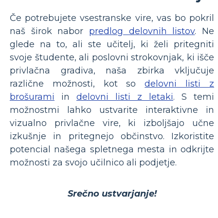
Če potrebujete vsestranske vire, vas bo pokril
naš širok nabor
predlog delovnih listov
. Ne
glede na to, ali ste učitelj, ki želi pritegniti
svoje študente, ali poslovni strokovnjak, ki išče
privlačna gradiva, naša zbirka vključuje
različne možnosti, kot so
delovni listi z
brošurami
in
delovni listi z letaki
. S temi
možnostmi lahko ustvarite interaktivne in
vizualno privlačne vire, ki izboljšajo učne
izkušnje in pritegnejo občinstvo. Izkoristite
potencial našega spletnega mesta in odkrijte
možnosti za svojo učilnico ali podjetje.
Srečno ustvarjanje!