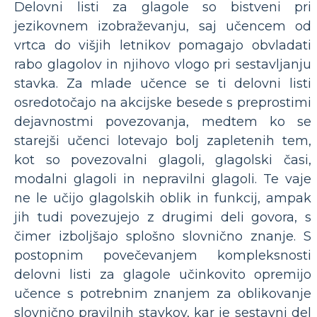
Delovni listi za glagole so bistveni pri
jezikovnem izobraževanju, saj učencem od
vrtca do višjih letnikov pomagajo obvladati
rabo glagolov in njihovo vlogo pri sestavljanju
stavka. Za mlade učence se ti delovni listi
osredotočajo na akcijske besede s preprostimi
dejavnostmi povezovanja, medtem ko se
starejši učenci lotevajo bolj zapletenih tem,
kot so povezovalni glagoli, glagolski časi,
modalni glagoli in nepravilni glagoli. Te vaje
ne le učijo glagolskih oblik in funkcij, ampak
jih tudi povezujejo z drugimi deli govora, s
čimer izboljšajo splošno slovnično znanje. S
postopnim povečevanjem kompleksnosti
delovni listi za glagole učinkovito opremijo
učence s potrebnim znanjem za oblikovanje
slovnično pravilnih stavkov, kar je sestavni del