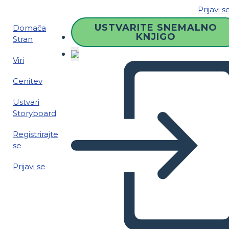
Prijavi s
USTVARITE SNEMALNO
Domača
KNJIGO
Stran
Viri
Cenitev
Ustvari
Storyboard
Registrirajte
se
Prijavi se