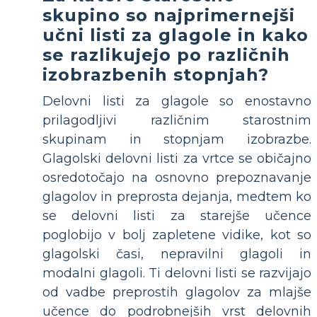
skupino so najprimernejši
učni listi za glagole in kako
se razlikujejo po različnih
izobrazbenih stopnjah?
Delovni listi za glagole so enostavno
prilagodljivi različnim starostnim
skupinam in stopnjam izobrazbe.
Glagolski delovni listi za vrtce se običajno
osredotočajo na osnovno prepoznavanje
glagolov in preprosta dejanja, medtem ko
se delovni listi za starejše učence
poglobijo v bolj zapletene vidike, kot so
glagolski časi, nepravilni glagoli in
modalni glagoli. Ti delovni listi se razvijajo
od vadbe preprostih glagolov za mlajše
učence do podrobnejših vrst delovnih