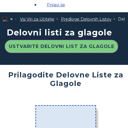
Prijavi se
Vsi Viri za Učitelje
Predloge Delovnih Listov
Delov
Delovni listi za glagole
USTVARITE DELOVNI LIST ZA GLAGOLE
Prilagodite Delovne Liste za
Glagole