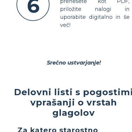
6
prenesete kot PDF,
priložite nalogi in
uporabite digitalno in še
več!
Srečno ustvarjanje!
Delovni listi s pogostim
vprašanji o vrstah
glagolov
Za katero starostno