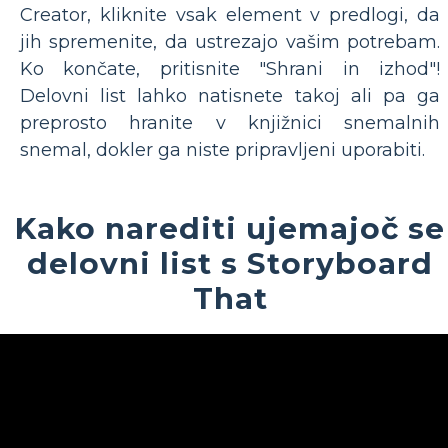
Creator, kliknite vsak element v predlogi, da
jih spremenite, da ustrezajo vašim potrebam.
Ko končate, pritisnite "Shrani in izhod"!
Delovni list lahko natisnete takoj ali pa ga
preprosto hranite v knjižnici snemalnih
snemal, dokler ga niste pripravljeni uporabiti.
Kako narediti ujemajoč se
delovni list s Storyboard
That