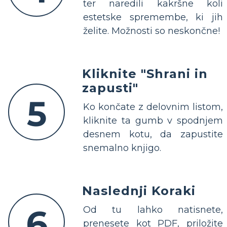
ter naredili kakršne koli
estetske spremembe, ki jih
želite. Možnosti so neskončne!
Kliknite "Shrani in
zapusti"
5
Ko končate z delovnim listom,
kliknite ta gumb v spodnjem
desnem kotu, da zapustite
snemalno knjigo.
Naslednji Koraki
6
Od tu lahko natisnete,
prenesete kot PDF, priložite