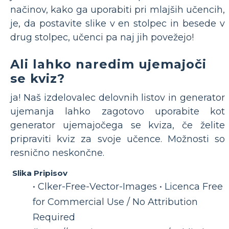
načinov, kako ga uporabiti pri mlajših učencih,
je, da postavite slike v en stolpec in besede v
drug stolpec, učenci pa naj jih povežejo!
Ali lahko naredim ujemajoči
se kviz?
ja! Naš izdelovalec delovnih listov in generator
ujemanja lahko zagotovo uporabite kot
generator ujemajočega se kviza, če želite
pripraviti kviz za svoje učence. Možnosti so
resnično neskončne.
Slika Pripisov
• Clker-Free-Vector-Images • Licenca Free
for Commercial Use / No Attribution
Required