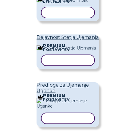
POSTAVITEV
KOPIRAJ PREDLOGO
Dejavnost Štetja Ujemanja
PREMIUM
POSTAVITEV
KOPIRAJ PREDLOGO
Predloga za Ujemanje
Uganke
PREMIUM
POSTAVITEV
KOPIRAJ PREDLOGO