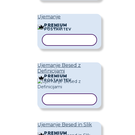
Ujemanje
PREMIUM
POSTAVITEV
KOPIRAJ PREDLOGO
Ujemanje Besed z
Definicijami
PREMIUM
POSTAVITEV
KOPIRAJ PREDLOGO
Ujemanje Besed in Slik
PREMIUM