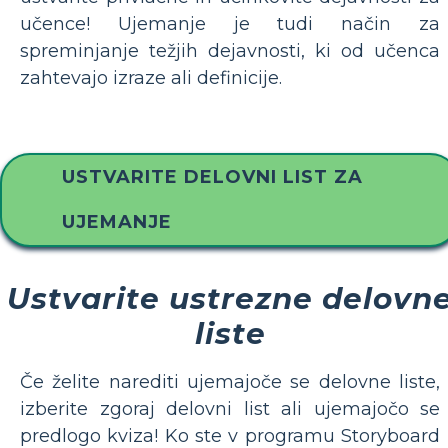
učence! Ujemanje je tudi način za
spreminjanje težjih dejavnosti, ki od učenca
zahtevajo izraze ali definicije.
USTVARITE DELOVNI LIST ZA
UJEMANJE
Ustvarite ustrezne delovn
liste
Če želite narediti ujemajoče se delovne liste,
izberite zgoraj delovni list ali ujemajočo se
predlogo kviza! Ko ste v programu Storyboard