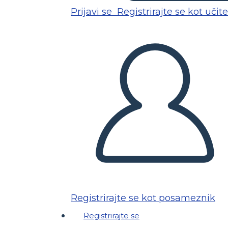
Prijavi se
Registrirajte se kot učite
Registrirajte se kot posameznik
Registrirajte se