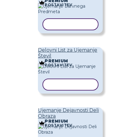
PREMIUM
POSTAVITEV
KOPIRAJ PREDLOGO
Delovni List za Ujemanje
Števil
PREMIUM
POSTAVITEV
KOPIRAJ PREDLOGO
Ujemanje Dejavnosti Deli
Obraza
PREMIUM
POSTAVITEV