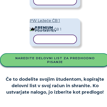
KOPIRAJ PREDLOGO
PW Ležeče ČB 1
PREMIUM
POSTAVITEV
KOPIRAJ PREDLOGO
NAREDITE DELOVNI LIST ZA PREDHODNO
PISANJE
Če to dodelite svojim študentom, kopirajte
delovni list v svoj račun in shranite. Ko
ustvarjate nalogo, jo izberite kot predlogo!