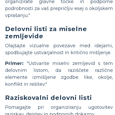
organizirate glavne točke in podporne
podrobnosti za vaš prepričljiv esej o okoljskem
vprašanju."
Delovni listi za miselne
zemljevide
Olajšajte vizualne povezave med idejami,
spodbujajte ustvarjalnost in kritično mišljenje.
Primer:
"Ustvarite miselni zemljevid s tem
delovnim listom, da raziščete različne
elemente izmišljene zgodbe: like, okolje,
konflikt in rešitev."
Raziskovalni delovni listi
Pomagajte pri organiziranju ugotovitev
raziskav, dejstev in podpornih dokazov.