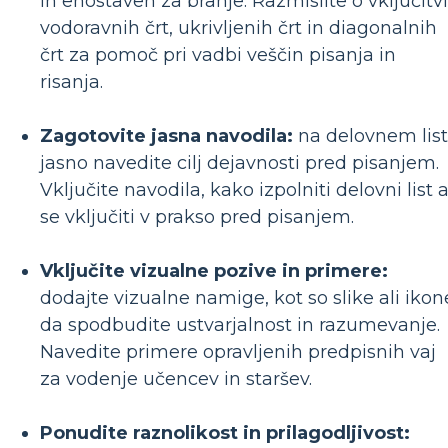
in enostaven za branje. Razmislite o vključitvi
vodoravnih črt, ukrivljenih črt in diagonalnih
črt za pomoč pri vadbi veščin pisanja in
risanja.
Zagotovite jasna navodila:
na delovnem lis
jasno navedite cilj dejavnosti pred pisanjem.
Vključite navodila, kako izpolniti delovni list a
se vključiti v prakso pred pisanjem.
Vključite vizualne pozive in primere:
dodajte vizualne namige, kot so slike ali ikon
da spodbudite ustvarjalnost in razumevanje.
Navedite primere opravljenih predpisnih vaj
za vodenje učencev in staršev.
Ponudite raznolikost in prilagodljivost: