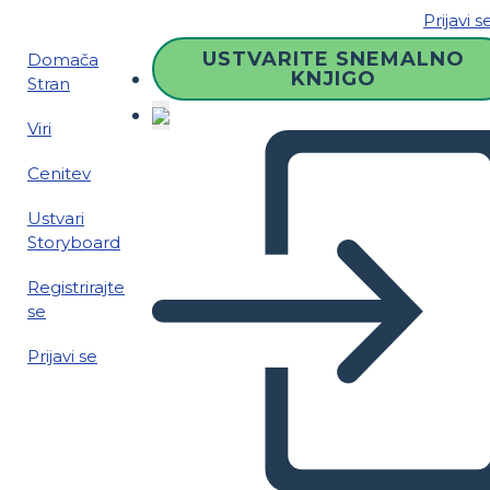
Prijavi s
USTVARITE SNEMALNO
Domača
KNJIGO
Stran
Viri
Cenitev
Ustvari
Storyboard
Registrirajte
se
Prijavi se