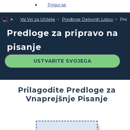
Prijavi se
Vsi Viri za Učitelje
Predloge Delovnih Listov
Predl
Predloge za pripravo na
pisanje
USTVARITE SVOJEGA
Prilagodite Predloge za
Vnaprejšnje Pisanje