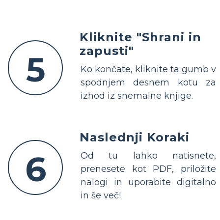
Kliknite "Shrani in
zapusti"
5
Ko končate, kliknite ta gumb v
spodnjem desnem kotu za
izhod iz snemalne knjige.
Naslednji Koraki
6
Od tu lahko natisnete,
prenesete kot PDF, priložite
nalogi in uporabite digitalno
in še več!