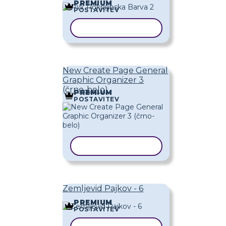
PREMIUM
POSTAVITEV
KOPIRAJ PREDLOGO
New Create Page General
Graphic Organizer 3
(črno-belo)
PREMIUM
POSTAVITEV
KOPIRAJ PREDLOGO
Zemljevid Pajkov - 6
PREMIUM
POSTAVITEV