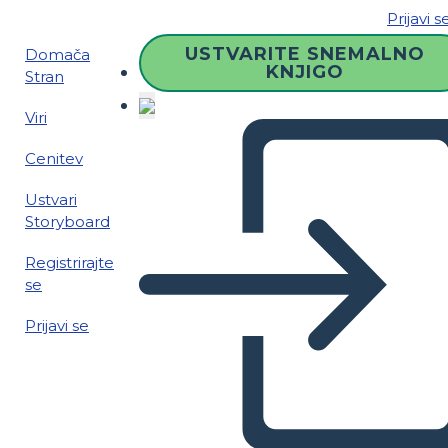
Prijavi s
USTVARITE SNEMALNO
Domača
KNJIGO
Stran
Viri
Cenitev
Ustvari
Storyboard
Registrirajte
se
Prijavi se