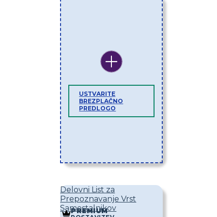
USTVARITE
BREZPLAČNO
PREDLOGO
Delovni List za
Prepoznavanje Vrst
Samostalnikov
PREMIUM