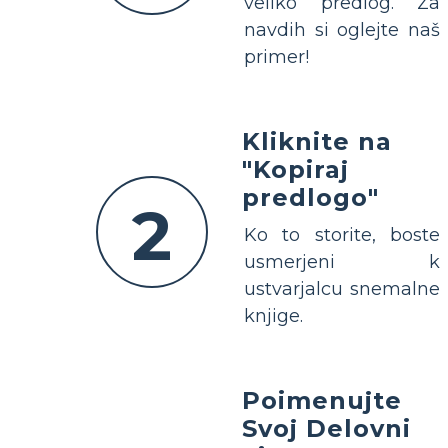
veliko predlog. Za
navdih si oglejte naš
primer!
Kliknite na
"Kopiraj
predlogo"
2
Ko to storite, boste
usmerjeni k
ustvarjalcu snemalne
knjige.
Poimenujte
Svoj Delovni