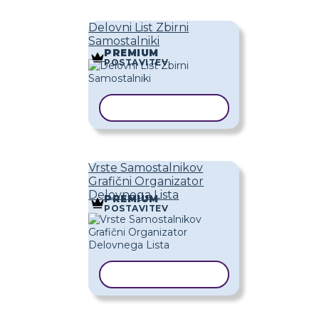
Delovni List Zbirni
Samostalniki
PREMIUM
POSTAVITEV
KOPIRAJ PREDLOGO
Vrste Samostalnikov
Grafični Organizator
Delovnega Lista
PREMIUM
POSTAVITEV
KOPIRAJ PREDLOGO