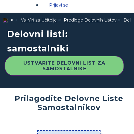
Prijavi se
Vsi Viri za Učitelje
Predloge Delovnih Listov
Delov
Delovni listi:
samostalniki
USTVARITE DELOVNI LIST ZA
SAMOSTALNIKE
Prilagodite Delovne Liste
Samostalnikov