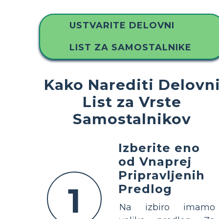
USTVARITE DELOVNI
LIST ZA SAMOSTALNIKE
Kako Narediti Delovn
List za Vrste
Samostalnikov
Izberite eno
od Vnaprej
Pripravljenih
1
Predlog
Na izbiro imamo