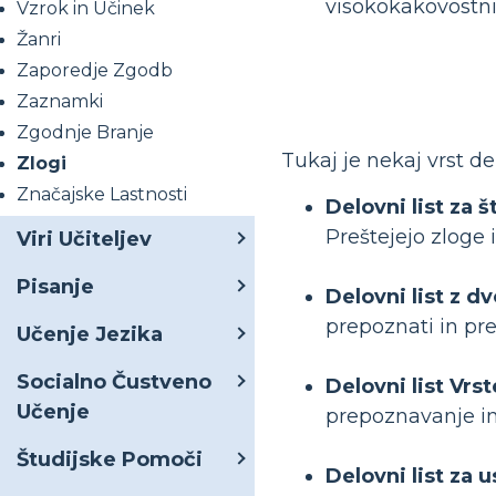
visokokakovostnih
Vzrok in Učinek
Žanri
Zaporedje Zgodb
Zaznamki
Zgodnje Branje
Tukaj je nekaj vrst de
Zlogi
Značajske Lastnosti
Delovni list za š
Preštejejo zloge 
Viri Učiteljev
Pisanje
Delovni list z 
prepoznati in pre
Učenje Jezika
Socialno Čustveno
Delovni list Vrs
Učenje
prepoznavanje in
Študijske Pomoči
Delovni list za 