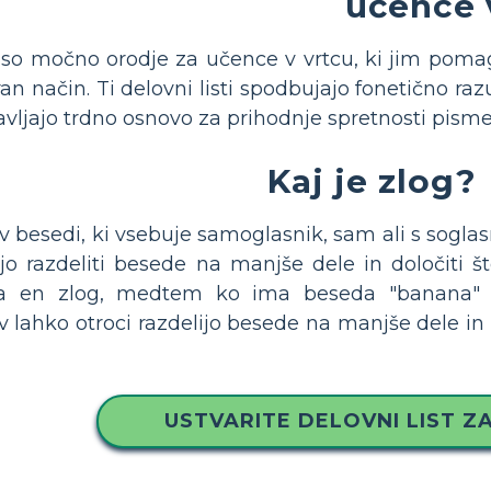
učence 
e so močno orodje za učence v vrtcu, ki jim poma
ran način. Ti delovni listi spodbujajo fonetično ra
avljajo trdno osnovo za prihodnje spretnosti pisme
Kaj je zlog?
v besedi, ki vsebuje samoglasnik, sam ali s soglasn
o razdeliti besede na manjše dele in določiti št
 en zlog, medtem ko ima beseda "banana" tri
ahko otroci razdelijo besede na manjše dele in iz
USTVARITE DELOVNI LIST Z