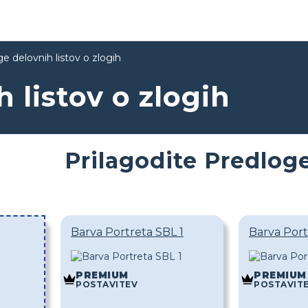
e delovnih listov o zlogih
 listov o zlogih
Prilagodite Predlog
Barva Portreta SBL 1
Barva Port
PREMIUM
PREMIUM
POSTAVITEV
POSTAVIT