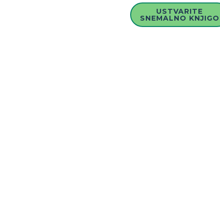
USTVARITE
SNEMALNO KNJIGO