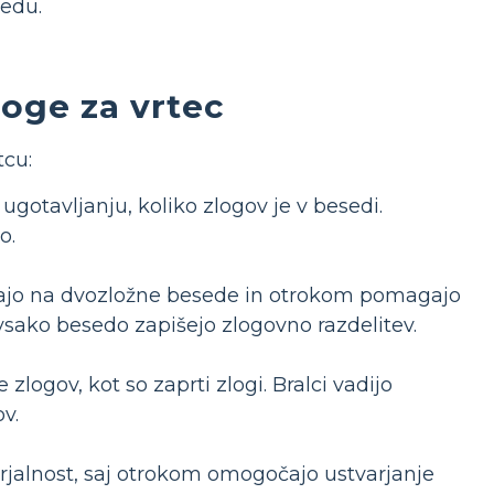
redu.
loge za vrtec
tcu:
ugotavljanju, koliko zlogov je v besedi.
o.
očajo na dvozložne besede in otrokom pomagajo
 vsako besedo zapišejo zlogovno razdelitev.
e zlogov, kot so zaprti zlogi. Bralci vadijo
v.
varjalnost, saj otrokom omogočajo ustvarjanje