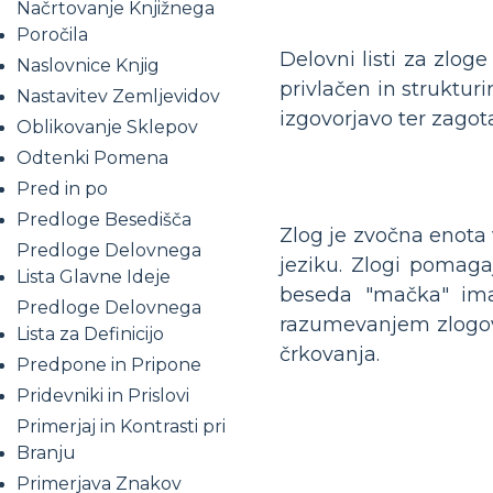
Načrtovanje Knjižnega
Poročila
Delovni listi za zlog
Naslovnice Knjig
privlačen in strukturi
Nastavitev Zemljevidov
izgovorjavo ter zagot
Oblikovanje Sklepov
Odtenki Pomena
Pred in po
Predloge Besedišča
Zlog je zvočna enota 
Predloge Delovnega
jeziku. Zlogi pomagaj
Lista Glavne Ideje
beseda "mačka" ima
Predloge Delovnega
razumevanjem zlogov l
Lista za Definicijo
črkovanja.
Predpone in Pripone
Pridevniki in Prislovi
Primerjaj in Kontrasti pri
Branju
Primerjava Znakov