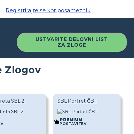
Registrirajte se kot posameznik
USTVARITE DELOVNI LIST
ZA ZLOGE
e Zlogov
reta SBL 2
SBL Portret ČB 1
PREMIUM
EV
POSTAVITEV