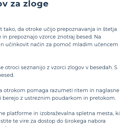
ov za zloge
t tako, da otroke učijo prepoznavanja in štetja
 in prepoznajo vzorce znotraj besed. Na
en in učinkovit način za pomoč mladim učencem
e otroci seznanijo z vzorci zlogov v besedah. S
besed.
 da otrokom pomaga razumeti ritem in naglasne
i berejo z ustreznim poudarkom in pretokom.
ne platforme in izobraževalna spletna mesta, ki
istite te vire za dostop do širokega nabora