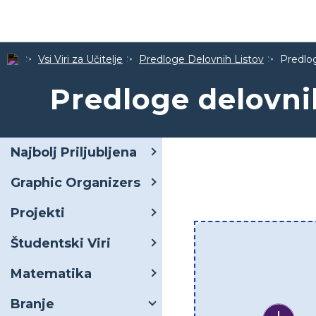
Vsi Viri za Učitelje
Predloge Delovnih Listov
Predlog
Predloge delovnih
Najbolj Priljubljena
Graphic Organizers
Projekti
Študentski Viri
Matematika
Branje