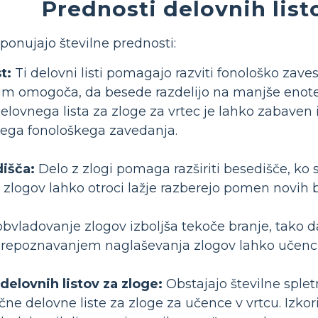
Prednosti delovnih list
s ponujajo številne prednosti:
t:
Ti delovni listi pomagajo razviti fonološko zaves
 jim omogoča, da besede razdelijo na manjše enote
elovnega lista za zloge za vrtec je lahko zabav
ovega fonološkega zavedanja.
dišča:
Delo z zlogi pomaga razširiti besedišče, ko s
logov lahko otroci lažje razberejo pomen novih 
bvladovanje zlogov izboljša tekoče branje, tako
prepoznavanjem naglaševanja zlogov lahko učenc
 delovnih listov za zloge:
Obstajajo številne splet
ne delovne liste za zloge za učence v vrtcu. Izkor