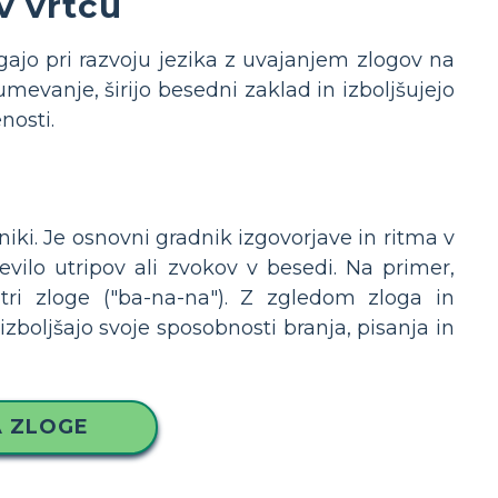
v vrtcu
gajo pri razvoju jezika z uvajanjem zlogov na
zumevanje, širijo besedni zaklad in izboljšujejo
nosti.
iki. Je osnovni gradnik izgovorjave in ritma v
evilo utripov ali zvokov v besedi. Na primer,
 zloge ("ba-na-na"). Z zgledom zloga in
boljšajo svoje sposobnosti branja, pisanja in
A ZLOGE