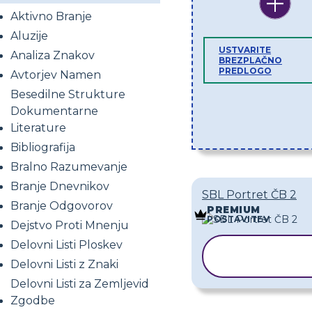
Aktivno Branje
Aluzije
USTVARITE
Analiza Znakov
BREZPLAČNO
PREDLOGO
Avtorjev Namen
Besedilne Strukture
Dokumentarne
Literature
Bibliografija
Bralno Razumevanje
Branje Dnevnikov
SBL Portret ČB 2
Branje Odgovorov
PREMIUM
POSTAVITEV
Dejstvo Proti Mnenju
Delovni Listi Ploskev
KOPIRAJ
PREDLOGO
Delovni Listi z Znaki
Delovni Listi za Zemljevid
Zgodbe