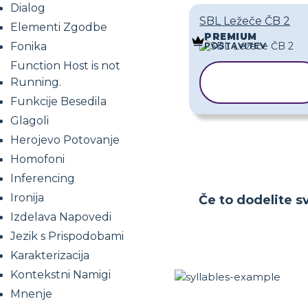
Dialog
SBL Ležeče ČB 2
Elementi Zgodbe
PREMIUM
Fonika
POSTAVITEV
Function Host is not
KOPIRAJ
Running.
PREDLOGO
Funkcije Besedila
Glagoli
Herojevo Potovanje
Homofoni
Inferencing
Ironija
Če to dodelite sv
Izdelava Napovedi
Jezik s Prispodobami
Karakterizacija
Kontekstni Namigi
Mnenje