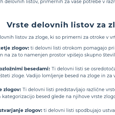
 delovnih listov, primernih za vaše potrebe v raz
Vrste delovnih listov za z
lovnih listov za zloge, ki so primerni za otroke v vr
tetje zlogov:
ti delovni listi otrokom pomagajo pri 
in na za to namenjen prostor vpišejo skupno števil
dvozložnimi besedami:
Ti delovni listi se osredot
šteti zloge. Vadijo lomljenje besed na zloge in za
te zlogov:
Ti delovni listi predstavljajo različne vrst
 kategorizacijo besed glede na njihove vrste zlogo
ustvarjanje zlogov:
ti delovni listi spodbujajo ust