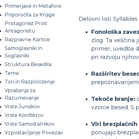
Primerjave in Metafore
Priporočila za Knjige
Delovni listi Syllable
Protagonist Proti
Antagonistu
Fonološka zaves
Razpravne Kartice
zlog. Ta veščina
primer, uvedba d
Samoglasniki in
Soglasniki
pri razvoju njih
Struktura Besedila
Tema
Razširitev bese
prepoznavanjem z
Ton in Razpoloženje
Vprašanja za
Razumevanje
Tekoče branje:
o
Vrste Junakov
vzorce besed. S 
Vrste Konfliktov
Viri brezplačnih
Vrste Samostalnikov
ponujajo brezplač
Vzpostavljanje Povezav