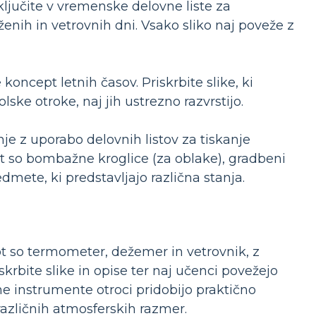
ljučite v vremenske delovne liste za
ženih in vetrovnih dni. Vsako sliko naj poveže z
koncept letnih časov. Priskrbite slike, ki
olske otroke, naj jih ustrezno razvrstijo.
e z uporabo delovnih listov za tiskanje
t so bombažne kroglice (za oblake), gradbeni
edmete, ki predstavljajo različna stanja.
t so termometer, dežemer in vetrovnik, z
krbite slike in opise ter naj učenci povežejo
ne instrumente otroci pridobijo praktično
različnih atmosferskih razmer.