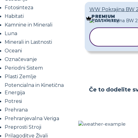
Fotosinteza
WW Pokrajina BW 
Habitati
PREMIUM
POSTAVITEV
Kamnine in Minerali
Luna
KOPIRAJ
PREDLOGO
Minerali in Lastnosti
Oceani
Označevanje
Periodni Sistem
Plasti Zemlje
Potencialna in Kinetična
Če to dodelite sv
Energija
Potresi
Prehrana
Prehranjevalna Veriga
Preprosti Stroji
Prilagoditve Živali