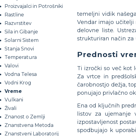
Proizvajalci in Potrošniki
temeljni vidik našega
Rastline
Vendar imajo učitelji
Razvrstitev
delovne liste. Ustre
Sila in Gibanje
strukturiran način z
Solarni Sistem
Stanja Snovi
Prednosti vre
Temperatura
Valovi
Ti izročki so več kot
Vodna Telesa
Za vrtce in predšols
Vodni Krog
čarobnostjo dežja, top
Vreme
ponujajo privlačno ok
Vulkani
Ena od ključnih predn
Živali
listov za ujemanje 
Znanost o Zemlji
izpostavljenost posta
Znanstvena Metoda
spodbujajo k uporab
Znanstveni Laboratorij