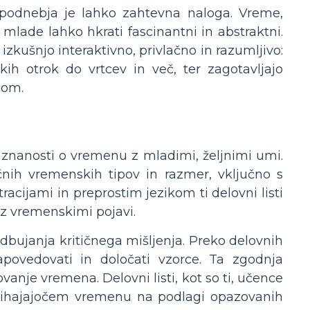
podnebja je lahko zahtevna naloga. Vreme,
 mlade lahko hkrati fascinantni in abstraktni.
izkušnjo interaktivno, privlačno in razumljivo:
kih otrok do vrtcev in več, ter zagotavljajo
nom.
je znanosti o vremenu z mladimi, željnimi umi.
čnih vremenskih tipov in razmer, vključno s
racijami in preprostim jezikom ti delovni listi
e z vremenskimi pojavi.
odbujanja kritičnega mišljenja. Preko delovnih
apovedovati in določati vzorce. Ta zgodnja
anje vremena. Delovni listi, kot so ti, učence
rihajajočem vremenu na podlagi opazovanih