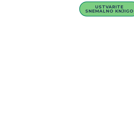
USTVARITE
SNEMALNO KNJIGO