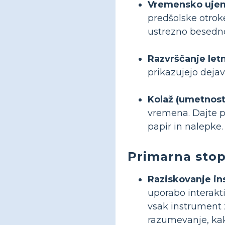
Vremensko ujem
predšolske otroke
ustrezno besedn
Razvrščanje letn
prikazujejo dejavn
Kolaž (umetnost
vremena. Dajte p
papir in nalepke. 
Primarna stopn
Raziskovanje i
uporabo interakti
vsak instrument z
razumevanje, kako