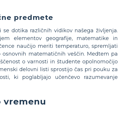
ične predmete
e dotika različnih vidikov našega življenja.
vanjem elementov geografije, matematike in
ence naučijo meriti temperaturo, spremljati
bo osnovnih matematičnih veščin. Medtem pa
ščenost o varnosti in študente opolnomočijo
enski delovni listi sprostijo čas pri pouku za
nosti, ki poglabljajo učenčevo razumevanje
 o vremenu