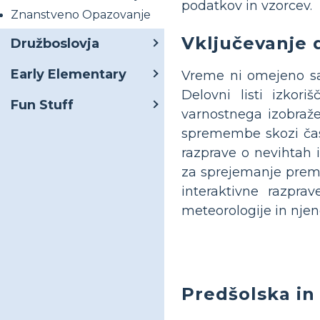
podatkov in vzorcev.
Znanstveno Opazovanje
Vključevanje 
Družboslovja
Early Elementary
Vreme ni omejeno sam
Delovni listi izkor
Fun Stuff
varnostnega izobraže
spremembe skozi čas
razprave o nevihtah 
za sprejemanje premiš
interaktivne razpra
meteorologije in njen
Predšolska in