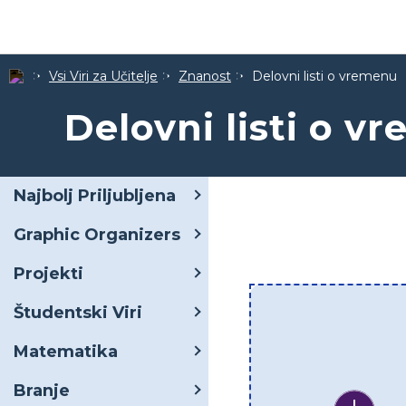
Vsi Viri za Učitelje
Znanost
Delovni listi o vremenu
Delovni listi o v
Najbolj Priljubljena
Graphic Organizers
Projekti
Študentski Viri
Matematika
Branje