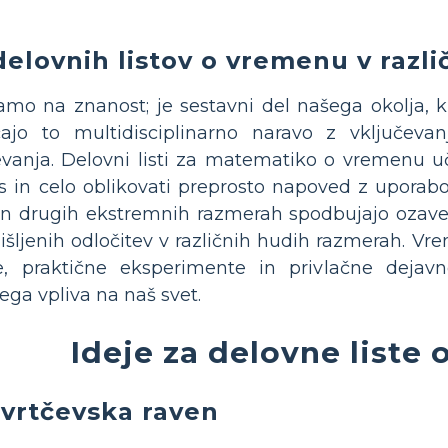
delovnih listov o vremenu v razl
o na znanost; je sestavni del našega okolja, ki s
iščajo to multidisciplinarno naravo z vključe
vanja. Delovni listi za matematiko o vremenu uč
 in celo oblikovati preprosto napoved z upora
in drugih ekstremnih razmerah spodbujajo ozave
ljenih odločitev v različnih hudih razmerah. Vrem
ve, praktične eksperimente in privlačne dejav
ega vpliva na naš svet.
Ideje za delovne liste
 vrtčevska raven