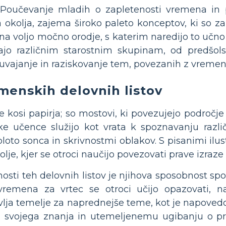
Poučevanje mladih o zapletenosti vremena in 
 okolja, zajema široko paleto konceptov, ki so za
 na voljo močno orodje, s katerim naredijo to učno 
zajo različnim starostnim skupinam, od predšols
a uvajanje in raziskovanje tem, povezanih z vreme
menskih delovnih listov
 le kosi papirja; so mostovi, ki povezujejo področ
ke učence služijo kot vrata k spoznavanju razli
loto sonca in skrivnostmi oblakov. S pisanimi ilust
olje, kjer se otroci naučijo povezovati prave izraz
osti teh delovnih listov je njihova sposobnost sp
vremena za vrtec se otroci učijo opazovati, n
vlja temelje za naprednejše teme, kot je napovedov
i svojega znanja in utemeljenemu ugibanju o p