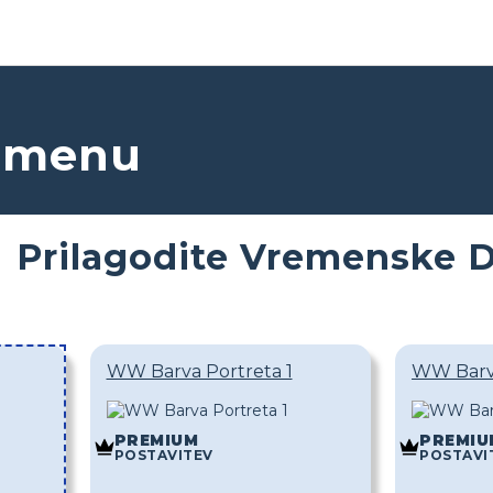
remenu
Prilagodite Vremenske D
WW Barva Portreta 1
WW Barva
PREMIUM
PREMIU
POSTAVITEV
POSTAVI