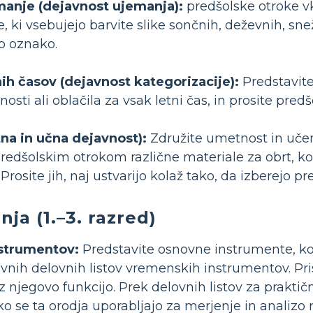
anje (dejavnost ujemanja):
predšolske otroke vk
, ki vsebujejo barvite slike sončnih, deževnih, sne
o oznako.
ih časov (dejavnost kategorizacije):
Predstavite 
osti ali oblačila za vsak letni čas, in prosite predš
na in učna dejavnost):
Združite umetnost in učenj
redšolskim otrokom različne materiale za obrt, ko
Prosite jih, naj ustvarijo kolaž tako, da izberejo pr
ja (1.–3. razred)
nstrumentov:
Predstavite osnovne instrumente, ko
vnih delovnih listov vremenskih instrumentov. Pris
 njegovo funkcijo. Prek delovnih listov za praktič
 se ta orodja uporabljajo za merjenje in analizo 