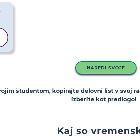
2
NAREDI SVOJE
ojim študentom, kopirajte delovni list v svoj ra
izberite kot predlogo!
Kaj so vremenski