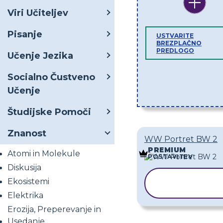
Viri Učiteljev
Pisanje
USTVARITE
BREZPLAČNO
PREDLOGO
Učenje Jezika
Socialno Čustveno
Učenje
Študijske Pomoči
Znanost
WW Portret BW 2
PREMIUM
Atomi in Molekule
POSTAVITEV
Diskusija
KOPIRAJ
Ekosistemi
PREDLOGO
Elektrika
Erozija, Preperevanje in
Usedanje