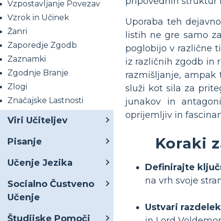
pripovednih struktur i
Vzpostavljanje Povezav
Vzrok in Učinek
Uporaba teh dejavnost
Žanri
listih ne gre samo z
Zaporedje Zgodb
poglobijo v različne 
Zaznamki
iz različnih zgodb in 
Zgodnje Branje
razmišljanje, ampak 
Zlogi
služi kot sila za pr
Značajske Lastnosti
junakov in antagon
oprijemljiv in fascin
Viri Učiteljev
Koraki z
Pisanje
Učenje Jezika
Definirajte klju
na vrh svoje stra
Socialno Čustveno
Učenje
Ustvari razdelek
Študijske Pomoči
in Lord Voldemor