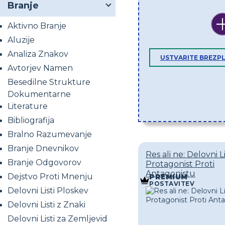
Branje
Aktivno Branje
Aluzije
Analiza Znakov
USTVARITE BREZP
Avtorjev Namen
Besedilne Strukture
Dokumentarne
Literature
Bibliografija
Bralno Razumevanje
Branje Dnevnikov
Res ali ne: Delovni L
Branje Odgovorov
Protagonist Proti
Antagonistu
Dejstvo Proti Mnenju
PREMIUM
POSTAVITEV
Delovni Listi Ploskev
Delovni Listi z Znaki
Delovni Listi za Zemljevid