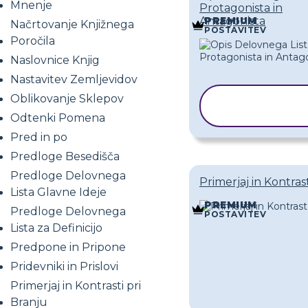
Mnenje
Protagonista in
Antagonista
PREMIUM
Načrtovanje Knjižnega
POSTAVITEV
Poročila
Naslovnice Knjig
Nastavitev Zemljevidov
Oblikovanje Sklepov
KOPIRAJ
PREDLOGO
Odtenki Pomena
Pred in po
Predloge Besedišča
Predloge Delovnega
Primerjaj in Kontras
Lista Glavne Ideje
PREMIUM
Predloge Delovnega
POSTAVITEV
Lista za Definicijo
Predpone in Pripone
Pridevniki in Prislovi
Primerjaj in Kontrasti pri
Branju