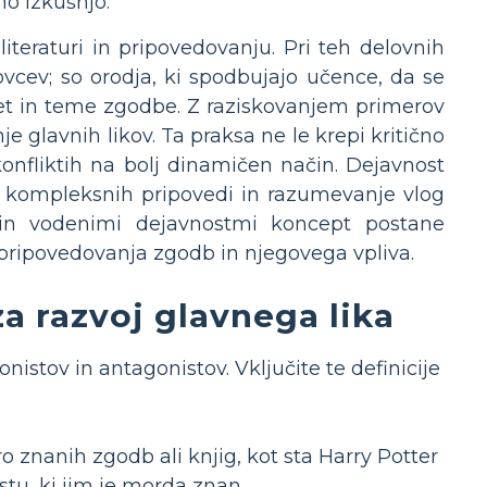
no izkušnjo.
literaturi in pripovedovanju. Pri teh delovnih
vcev; so orodja, ki spodbujajo učence, da se
aplet in teme zgodbe. Z raziskovanjem primerov
e glavnih likov. Ta praksa ne le krepi kritično
onfliktih na bolj dinamičen način. Dejavnost
je kompleksnih pripovedi in razumevanje vlog
 in vodenimi dejavnostmi koncept postane
 pripovedovanja zgodb in njegovega vpliva.
za razvoj glavnega lika
nistov in antagonistov. Vključite te definicije
 znanih zgodb ali knjig, kot sta Harry Potter
tu, ki jim je morda znan.