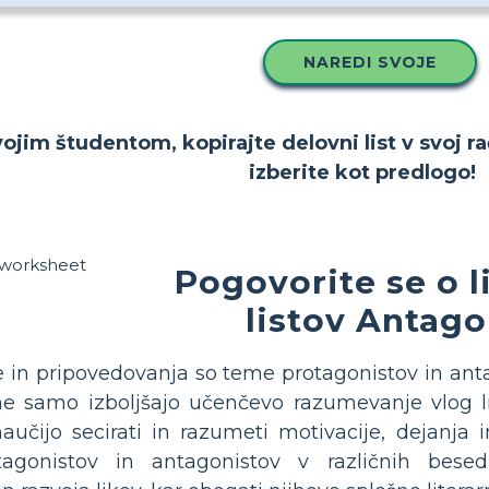
NAREDI SVOJE
ojim študentom, kopirajte delovni list v svoj ra
izberite kot predlogo!
Pogovorite se o l
listov Antago
e in pripovedovanja so teme protagonistov in antag
 ne samo izboljšajo učenčevo razumevanje vlog lik
aučijo secirati in razumeti motivacije, dejanja i
tagonistov in antagonistov v različnih besed