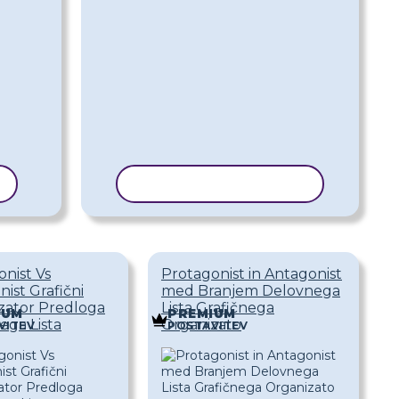
KOPIRAJ PREDLOGO
nist Vs
Protagonist in Antagonist
ist Grafični
med Branjem Delovnega
zator Predloga
Lista Grafičnega
IUM
PREMIUM
ega Lista
Organizato
VITEV
POSTAVITEV