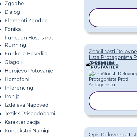
Zgodbe
Dialog
KOPIRAJ
Elementi Zgodbe
PREDLOG
Fonika
Function Host is not
Running.
Značilnosti Delovn
Funkcije Besedila
Lista Protagonista P
Glagoli
Antagonistu
PREMIUM
POSTAVITEV
Herojevo Potovanje
Homofoni
Inferencing
Ironija
KOPIRAJ
PREDLOG
Izdelava Napovedi
Jezik s Prispodobami
Karakterizacija
Kontekstni Namigi
Opis Delovnega List