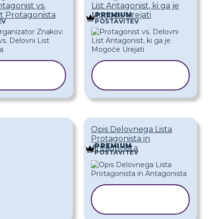
tagonist vs.
List Antagonist, ki ga je
st Protagonista
Mogoče Urejati
PREMIUM
EV
POSTAVITEV
OPIRAJ
KOPIRAJ
EDLOGO
PREDLOGO
Opis Delovnega Lista
Protagonista in
PREMIUM
Antagonista
POSTAVITEV
KOPIRAJ
PREDLOGO