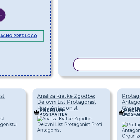
LAČNO PREDLOGO
KOPIRAJ PREDLOGO
ist
Analiza Kratke Zgodbe:
Protago
Delovni List Protagonist
Antagon
Proti Antagonist
Organi
PREMIUM
PREM
Delovn
POSTAVITEV
POSTA