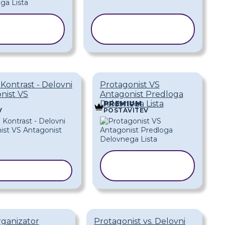
KOPIRAJ
KOPIRAJ
REDLOGO
PREDLOGO
 Kontrast - Delovni
Protagonist VS
onist VS
Antagonist Predloga
Delovnega Lista
PREMIUM
V
POSTAVITEV
KOPIRAJ
AJ PREDLOGO
PREDLOGO
rganizator
Protagonist vs. Delovni