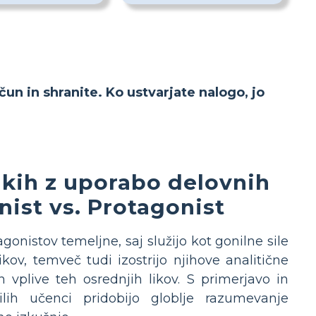
čun in shranite. Ko ustvarjate nalogo, jo
ikih z uporabo delovnih
nist vs. Protagonist
onistov temeljne, saj služijo kot gonilne sile
ov, temveč tudi izostrijo njihove analitične
n vplive teh osrednjih likov. S primerjavo in
ilih učenci pridobijo globlje razumevanje