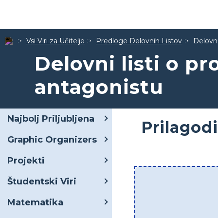
Vsi Viri za Učitelje
Predloge Delovnih Listov
Delovni
Delovni listi o pr
antagonistu
Najbolj Priljubljena
Prilagod
Graphic Organizers
Projekti
Študentski Viri
Matematika