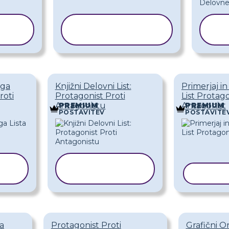
KOPIRAJ
O
PREDLOGO
P
ega
Knjižni Delovni List:
Primerjaj in
roti
Protagonist Proti
List Protag
Antagonistu
Antagonist
PREMIUM
PREMIUM
POSTAVITEV
POSTAVITE
KOPIRAJ
O
PREDLOGO
KOPIR
a
Protagonist Proti
Grafični O