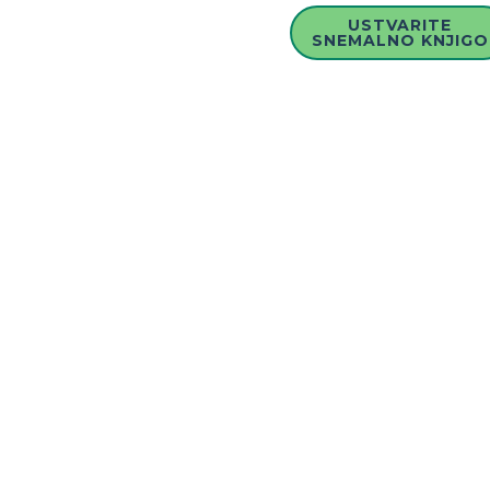
USTVARITE
SNEMALNO KNJIGO