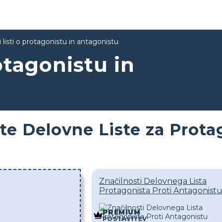
 listi o protagonistu in antagonistu
otagonistu in
ite Delovne Liste za Prota
Značilnosti Delovnega Lista
Protagonista Proti Antagonist
PREMIUM
POSTAVITEV