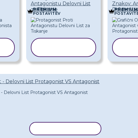
Antagonistu Delovni List
Znakov: An
za Tiskanje
Delovni Li
PREMIUM
PREMIUM
POSTAVITEV
POSTAVIT
KOPIRAJ
K
PREDLOGO
PR
t - Delovni List Protagonist VS Antagonist
KOPIRAJ PREDLOGO