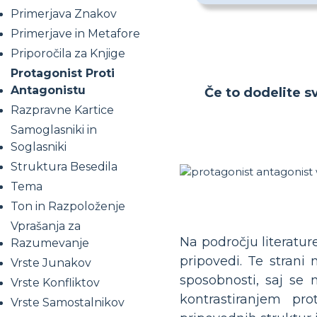
Primerjava Znakov
Primerjave in Metafore
Priporočila za Knjige
Protagonist Proti
Antagonistu
Če to dodelite sv
Razpravne Kartice
Samoglasniki in
Soglasniki
Struktura Besedila
Tema
Ton in Razpoloženje
Vprašanja za
Na področju literatur
Razumevanje
pripovedi. Te strani
Vrste Junakov
sposobnosti, saj se n
Vrste Konfliktov
kontrastiranjem pro
Vrste Samostalnikov