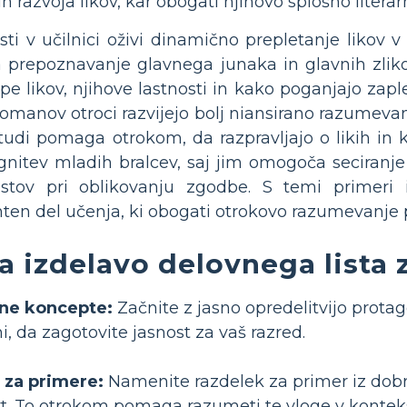
n razvoja likov, kar obogati njihovo splošno literar
i v učilnici oživi dinamično prepletanje likov v 
a prepoznavanje glavnega junaka in glavnih zliko
tipe likov, njihove lastnosti in kako poganjajo z
romanov otroci razvijejo bolj niansirano razumevanj
tudi pomaga otrokom, da razpravljajo o likih in k
itegnitev mladih bralcev, saj jim omogoča seciran
istov pri oblikovanju zgodbe. S temi primeri
anten del učenja, ki obogati otrokovo razumevanje
a izdelavo delovnega lista 
čne koncepte:
Začnite z jasno opredelitvijo protago
ni, da zagotovite jasnost za vaš razred.
 za primere:
Namenite razdelek za primer iz dobro
t. To otrokom pomaga razumeti te vloge v konteks