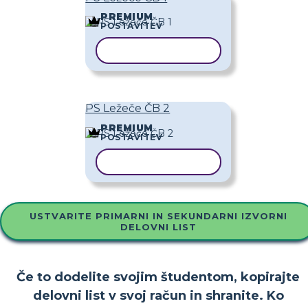
PREMIUM
POSTAVITEV
KOPIRAJ PREDLOGO
PS Ležeče ČB 2
PREMIUM
POSTAVITEV
KOPIRAJ PREDLOGO
USTVARITE PRIMARNI IN SEKUNDARNI IZVORNI
DELOVNI LIST
Če to dodelite svojim študentom, kopirajte
delovni list v svoj račun in shranite. Ko