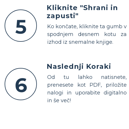
Kliknite "Shrani in
zapusti"
5
Ko končate, kliknite ta gumb v
spodnjem desnem kotu za
izhod iz snemalne knjige.
Naslednji Koraki
6
Od tu lahko natisnete,
prenesete kot PDF, priložite
nalogi in uporabite digitalno
in še več!