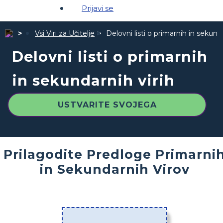
Prijavi se
Vsi Viri za Učitelje
Delovni listi o primarnih in sekunda
Delovni listi o primarnih
in sekundarnih virih
USTVARITE SVOJEGA
Prilagodite Predloge Primarni
in Sekundarnih Virov