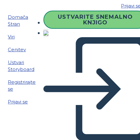
Prijavi s
USTVARITE SNEMALNO
Domača
KNJIGO
Stran
Viri
Cenitev
Ustvari
Storyboard
Registrirajte
se
Prijavi se