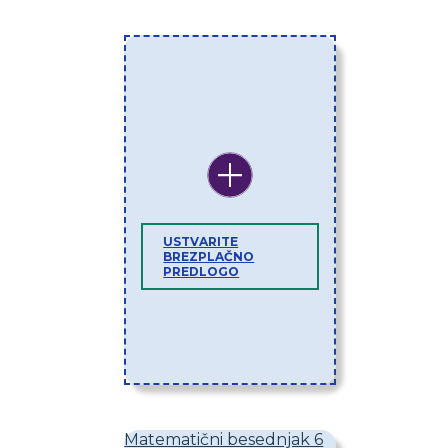
USTVARITE
BREZPLAČNO
PREDLOGO
Matematični besednjak 6