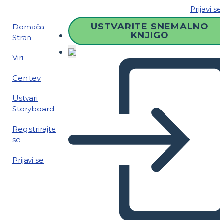
Prijavi s
USTVARITE SNEMALNO
Domača
KNJIGO
Stran
Viri
Cenitev
Ustvari
Storyboard
Registrirajte
se
Prijavi se