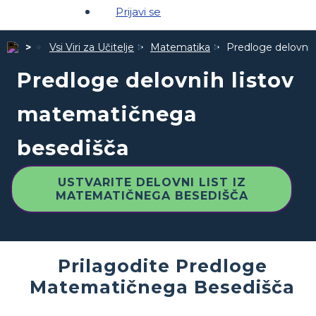
Prijavi se
Vsi Viri za Učitelje
Matematika
Predloge delovni
Predloge delovnih listov
matematičnega
besedišča
USTVARITE DELOVNI LIST IZ
MATEMATIČNEGA BESEDIŠČA
Prilagodite Predloge
Matematičnega Besedišča