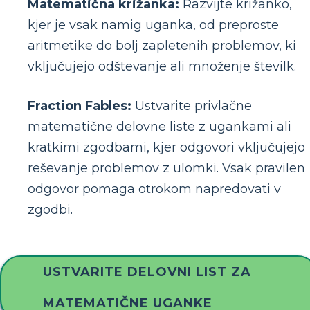
Matematična križanka:
Razvijte križanko,
kjer je vsak namig uganka, od preproste
aritmetike do bolj zapletenih problemov, ki
vključujejo odštevanje ali množenje številk.
Fraction Fables:
Ustvarite privlačne
matematične delovne liste z ugankami ali
kratkimi zgodbami, kjer odgovori vključujejo
reševanje problemov z ulomki. Vsak pravilen
odgovor pomaga otrokom napredovati v
zgodbi.
USTVARITE DELOVNI LIST ZA
MATEMATIČNE UGANKE