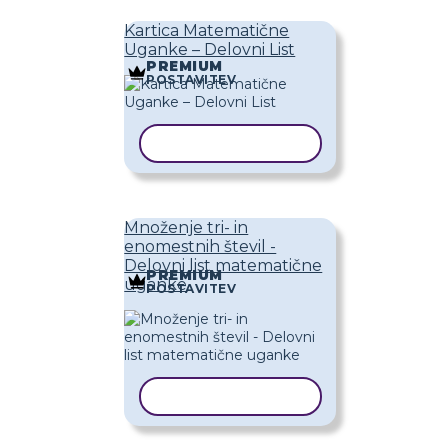
Kartica Matematične
Uganke – Delovni List
PREMIUM
POSTAVITEV
KOPIRAJ PREDLOGO
Množenje tri- in
enomestnih števil -
Delovni list matematične
PREMIUM
uganke
POSTAVITEV
KOPIRAJ PREDLOGO