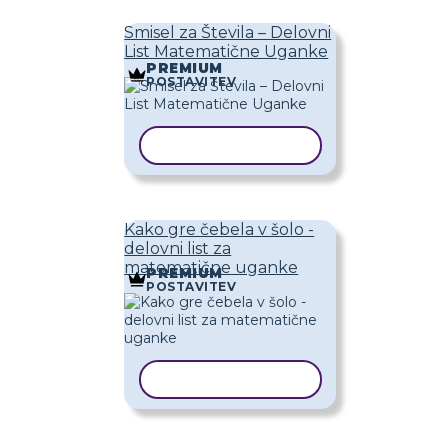
Smisel za Števila – Delovni
List Matematične Uganke
PREMIUM
POSTAVITEV
KOPIRAJ PREDLOGO
Kako gre čebela v šolo -
delovni list za
matematične uganke
PREMIUM
POSTAVITEV
KOPIRAJ PREDLOGO