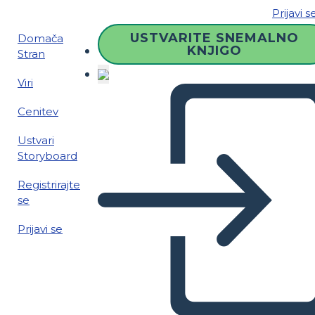
Prijavi s
USTVARITE SNEMALNO
Domača
KNJIGO
Stran
Viri
Cenitev
Ustvari
Storyboard
Registrirajte
se
Prijavi se