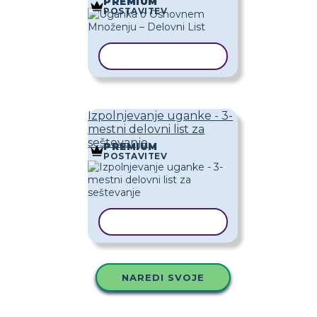
PREMIUM
POSTAVITEV
KOPIRAJ PREDLOGO
Izpolnjevanje uganke - 3-
mestni delovni list za
seštevanje
PREMIUM
POSTAVITEV
KOPIRAJ PREDLOGO
NAREDI SVOJE