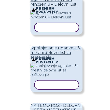
Množenju – Delovni List
PREMIUM
POSTAVITEV
KOPIRAJ PREDLOGO
Izpolnjevanje uganke – 3-
mestni delovni list za
seštevanje
PREMIUM
POSTAVITEV
KOPIRAJ PREDLOGO
NA TEMO ROŽ - DELOVNI