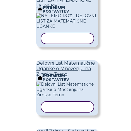
LIST ZA MATEMATIČNE
UGANKE
PREMIUM
POSTAVITEV
KOPIRAJ PREDLOGO
Delovni List Matematične
Uganke o Množenju na
Zimsko Temo
PREMIUM
POSTAVITEV
KOPIRAJ PREDLOGO