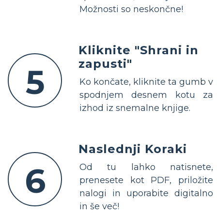
Možnosti so neskončne!
Kliknite "Shrani in
zapusti"
5
Ko končate, kliknite ta gumb v
spodnjem desnem kotu za
izhod iz snemalne knjige.
Naslednji Koraki
6
Od tu lahko natisnete,
prenesete kot PDF, priložite
nalogi in uporabite digitalno
in še več!