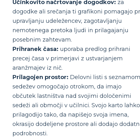
Učinkovito načrtovanje dogodkov:
za
dogodke ali srečanja ti grafikoni pomagajo pr
upravljanju udeležencev, zagotavljanju
nemotenega pretoka ljudi in prilagajanju
posebnim zahtevam.
Prihranek časa:
uporaba predlog prihrani
precej časa v primerjavi z ustvarjanjem
aranžmajev iz nič.
Prilagojen prostor:
Delovni listi s seznamo
sedežev omogočajo otrokom, da imajo
občutek lastništva nad svojimi določenimi
sedeži ali območji v učilnici. Svojo karto lahko
prilagodijo tako, da napišejo svoja imena,
okrasijo dodeljene prostore ali dodajo dodat
podrobnosti.