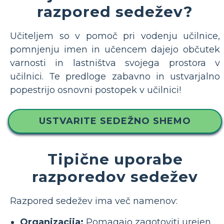
razpored sedežev?
Učiteljem so v pomoč pri vodenju učilnice,
pomnjenju imen in učencem dajejo občutek
varnosti in lastništva svojega prostora v
učilnici. Te predloge zabavno in ustvarjalno
popestrijo osnovni postopek v učilnici!
USTVARITE SEDEŽNO SHEMO
Tipične uporabe
razporedov sedežev
Razpored sedežev ima več namenov:
Organizacija:
Pomagajo zagotoviti urejen