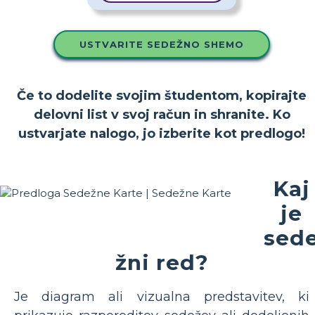
USTVARITE SEDEŽNO SHEMO
Če to dodelite svojim študentom, kopirajte
delovni list v svoj račun in shranite. Ko
ustvarjate nalogo, jo izberite kot predlogo!
Kaj
je
sed
žni red?
Je diagram ali vizualna predstavitev, ki