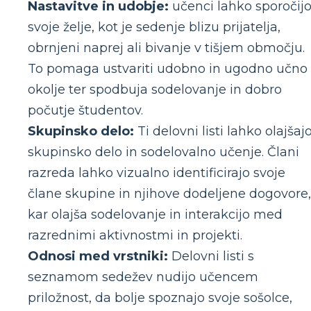
Nastavitve in udobje:
učenci lahko sporočij
svoje želje, kot je sedenje blizu prijatelja,
obrnjeni naprej ali bivanje v tišjem območju.
To pomaga ustvariti udobno in ugodno učno
okolje ter spodbuja sodelovanje in dobro
počutje študentov.
Skupinsko delo:
Ti delovni listi lahko olajšaj
skupinsko delo in sodelovalno učenje. Člani
razreda lahko vizualno identificirajo svoje
člane skupine in njihove dodeljene dogovore,
kar olajša sodelovanje in interakcijo med
razrednimi aktivnostmi in projekti.
Odnosi med vrstniki:
Delovni listi s
seznamom sedežev nudijo učencem
priložnost, da bolje spoznajo svoje sošolce,