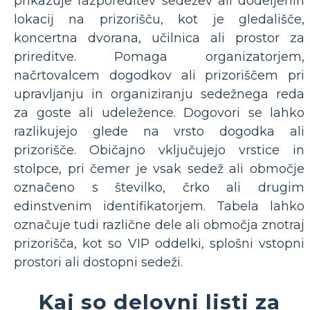
prikazuje razporeditev sedežev ali dodeljenih
lokacij na prizorišču, kot je gledališče,
koncertna dvorana, učilnica ali prostor za
prireditve. Pomaga organizatorjem,
načrtovalcem dogodkov ali prizoriščem pri
upravljanju in organiziranju sedežnega reda
za goste ali udeležence. Dogovori se lahko
razlikujejo glede na vrsto dogodka ali
prizorišče. Običajno vključujejo vrstice in
stolpce, pri čemer je vsak sedež ali območje
označeno s številko, črko ali drugim
edinstvenim identifikatorjem. Tabela lahko
označuje tudi različne dele ali območja znotraj
prizorišča, kot so VIP oddelki, splošni vstopni
prostori ali dostopni sedeži.
Kaj so delovni listi za