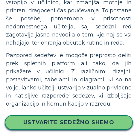
vstopijo v učilnico, kar zmanjša motnje in
prihrani dragoceni čas poučevanja. To postane
še posebej pomembno v prisotnosti
nadomestnega učitelja, saj sedežni red
zagotavlja jasna navodila o tem, kje naj se vsi
nahajajo, ter ohranja občutek rutine in reda.
Razpored sedežev je mogoče preprosto deliti
prek spletnih platform ali tako, da jih
prikažete v učilnici. Z različnimi dizajni,
postavitvami, tabelami in diagrami, ki so na
voljo, lahko učitelji ustvarijo vizualno privlačne
in natisljive razporede sedežev, ki izboljšajo
organizacijo in komunikacijo v razredu.
USTVARITE SEDEŽNO SHEMO