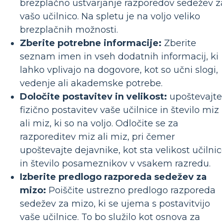
brezplačno ustvarjanje razporedov sedežev z
vašo učilnico. Na spletu je na voljo veliko
brezplačnih možnosti.
Zberite potrebne informacije:
Zberite
seznam imen in vseh dodatnih informacij, ki
lahko vplivajo na dogovore, kot so učni slogi,
vedenje ali akademske potrebe.
Določite postavitev in velikost:
upoštevajte
fizično postavitev vaše učilnice in število miz
ali miz, ki so na voljo. Odločite se za
razporeditev miz ali miz, pri čemer
upoštevajte dejavnike, kot sta velikost učilni
in število posameznikov v vsakem razredu.
Izberite predlogo razporeda sedežev za
mizo:
Poiščite ustrezno predlogo razporeda
sedežev za mizo, ki se ujema s postavitvijo
vaše učilnice. To bo služilo kot osnova za