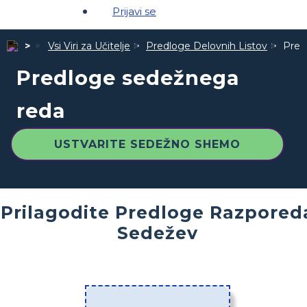
Prijavi se
Vsi Viri za Učitelje
Predloge Delovnih Listov
Pred
Predloge sedežnega
reda
USTVARITE SEDEŽNO SHEMO
Prilagodite Predloge Razpored
Sedežev