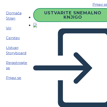
Prijavi s
USTVARITE SNEMALNO
Domača
KNJIGO
Stran
Viri
Cenitev
Ustvari
Storyboard
Registrirajte
se
Prijavi se