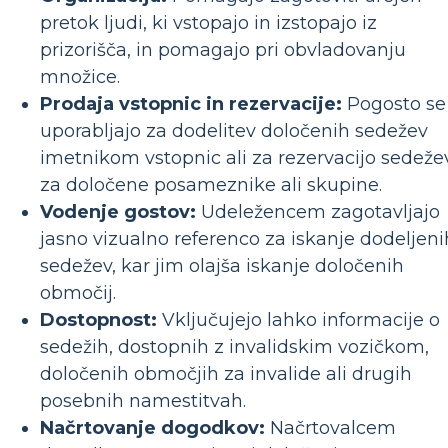
pretok ljudi, ki vstopajo in izstopajo iz
prizorišča, in pomagajo pri obvladovanju
množice.
Prodaja vstopnic in rezervacije:
Pogosto se
uporabljajo za dodelitev določenih sedežev
imetnikom vstopnic ali za rezervacijo sedeže
za določene posameznike ali skupine.
Vodenje gostov:
Udeležencem zagotavljajo
jasno vizualno referenco za iskanje dodeljeni
sedežev, kar jim olajša iskanje določenih
območij.
Dostopnost:
Vključujejo lahko informacije o
sedežih, dostopnih z invalidskim vozičkom,
določenih območjih za invalide ali drugih
posebnih namestitvah.
Načrtovanje dogodkov:
Načrtovalcem