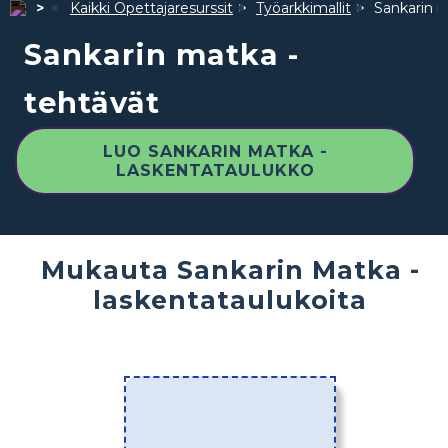
Kaikki Opettajaresurssit
Työarkkimallit
Sankarin m
Sankarin matka -
tehtävät
LUO SANKARIN MATKA -
LASKENTATAULUKKO
Mukauta Sankarin Matka -
laskentataulukoita