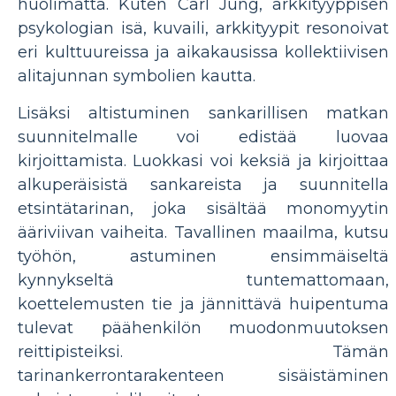
huolimatta. Kuten Carl Jung, arkkityyppisen
psykologian isä, kuvaili, arkkityypit resonoivat
eri kulttuureissa ja aikakausissa kollektiivisen
alitajunnan symbolien kautta.
Lisäksi altistuminen sankarillisen matkan
suunnitelmalle voi edistää luovaa
kirjoittamista. Luokkasi voi keksiä ja kirjoittaa
alkuperäisistä sankareista ja suunnitella
etsintätarinan, joka sisältää monomyytin
ääriviivan vaiheita. Tavallinen maailma, kutsu
työhön, astuminen ensimmäiseltä
kynnykseltä tuntemattomaan,
koettelemusten tie ja jännittävä huipentuma
tulevat päähenkilön muodonmuutoksen
reittipisteiksi. Tämän
tarinankerrontarakenteen sisäistäminen