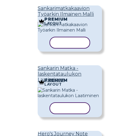
Sankarimatkakaavion
Työarkin Ilmainen Malli
PREMIUM
LAYOUT
KOPIOI MALLI
Sankarin Matka -
laskentataulukon
Laatiminen
PREMIUM
LAYOUT
KOPIOI MALLI
Hero's Journey Note