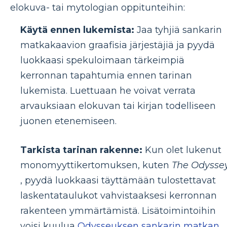
elokuva- tai mytologian oppitunteihin:
Käytä ennen lukemista:
Jaa tyhjiä sankarin
matkakaavion graafisia järjestäjiä ja pyydä
luokkaasi spekuloimaan tärkeimpiä
kerronnan tapahtumia ennen tarinan
lukemista. Luettuaan he voivat verrata
arvauksiaan elokuvan tai kirjan todelliseen
juonen etenemiseen.
Tarkista tarinan rakenne:
Kun olet lukenut
monomyyttikertomuksen, kuten
The Odysse
, pyydä luokkaasi täyttämään tulostettavat
laskentataulukot vahvistaaksesi kerronnan
rakenteen ymmärtämistä. Lisätoimintoihin
voisi kuulua
Odysseuksen sankarin matkan