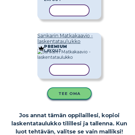
KOPIOI MALLI
Sankarin Matkakaavio -
laskentataulukko
PREMIUM
LAYOUT
KOPIOI MALLI
TEE OMA
Jos annat tämän oppilaillesi, kopioi
laskentataulukko tilillesi ja tallenna. Kun
luot tehtävän, valitse se vain malliksi!