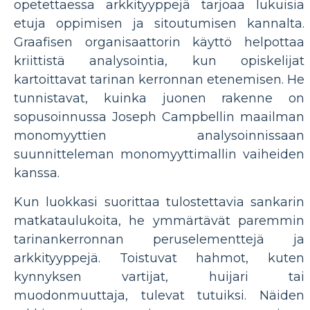
opetettaessa arkkityyppejä tarjoaa lukuisia
etuja oppimisen ja sitoutumisen kannalta.
Graafisen organisaattorin käyttö helpottaa
kriittistä analysointia, kun opiskelijat
kartoittavat tarinan kerronnan etenemisen. He
tunnistavat, kuinka juonen rakenne on
sopusoinnussa Joseph Campbellin maailman
monomyyttien analysoinnissaan
suunnitteleman monomyyttimallin vaiheiden
kanssa.
Kun luokkasi suorittaa tulostettavia sankarin
matkataulukoita, he ymmärtävät paremmin
tarinankerronnan peruselementtejä ja
arkkityyppejä. Toistuvat hahmot, kuten
kynnyksen vartijat, huijari tai
muodonmuuttaja, tulevat tutuiksi. Näiden