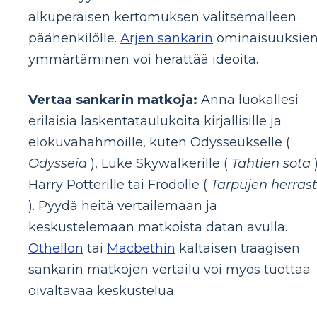
alkuperäisen kertomuksen valitsemalleen
päähenkilölle.
Arjen sankarin
ominaisuuksie
ymmärtäminen voi herättää ideoita.
Vertaa sankarin matkoja:
Anna luokallesi
erilaisia ​​laskentataulukoita kirjallisille ja
elokuvahahmoille, kuten Odysseukselle (
Odysseia
), Luke Skywalkerille (
Tähtien sota
)
Harry Potterille tai Frodolle (
Tarpujen herras
). Pyydä heitä vertailemaan ja
keskustelemaan matkoista datan avulla.
Othellon
tai
Macbethin
kaltaisen traagisen
sankarin matkojen vertailu voi myös tuottaa
oivaltavaa keskustelua.