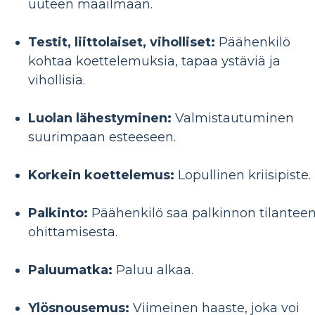
uuteen maailmaan.
Testit, liittolaiset, viholliset:
Päähenkilö
kohtaa koettelemuksia, tapaa ystäviä ja
vihollisia.
Luolan lähestyminen:
Valmistautuminen
suurimpaan esteeseen.
Korkein koettelemus:
Lopullinen kriisipiste.
Palkinto:
Päähenkilö saa palkinnon tilantee
ohittamisesta.
Paluumatka:
Paluu alkaa.
Ylösnousemus:
Viimeinen haaste, joka voi