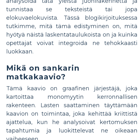
analysoida tätä yleistä juonirakennetta ja
tunnistaa se teksteistä tai jopa
elokuvaelokuvista. Tässä blogikirjoituksessa
tutkimme, mitä tämä edistyminen on, mitä
hyötyä näistä laskentataulukoista on ja kuinka
opettajat voivat integroida ne tehokkaasti
luokkaan.
Mikä on sankarin
matkakaavio?
Tämä kaavio on graafinen järjestäjä, joka
kartoittaa monomyytin kerronnallisen
rakenteen. Lasten saattaminen täyttämään
kaavion on toimintaa, joka kehittää kriittistä
ajattelua, kun he analysoivat kertomuksen
tapahtumia ja luokittelevat ne oikeaan
vaiheeseen.