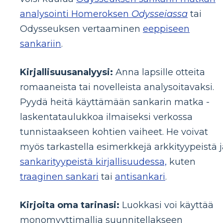
analysointi Homeroksen
Odysseiassa
tai
Odysseuksen vertaaminen
eeppiseen
sankariin
.
Kirjallisuusanalyysi:
Anna lapsille otteita
romaaneista tai novelleista analysoitavaksi.
Pyydä heitä käyttämään sankarin matka -
laskentataulukkoa ilmaiseksi verkossa
tunnistaakseen kohtien vaiheet. He voivat
myös tarkastella esimerkkejä arkkityypeistä j
sankarityypeistä kirjallisuudessa,
kuten
traaginen sankari
tai
antisankari
.
Kirjoita oma tarinasi:
Luokkasi voi käyttää
monomyyttimallia suunnitellakseen