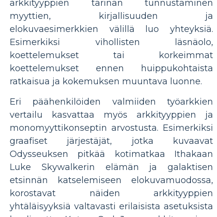
arkkityyppien tarinan tunnustaminen
myyttien, kirjallisuuden ja
elokuvaesimerkkien välillä luo yhteyksiä.
Esimerkiksi vihollisten läsnäolo,
koettelemukset tai korkeimmat
koettelemukset ennen huippukohtaista
ratkaisua ja kokemuksen muuntava luonne.
Eri päähenkilöiden valmiiden työarkkien
vertailu kasvattaa myös arkkityyppien ja
monomyyttikonseptin arvostusta. Esimerkiksi
graafiset järjestäjät, jotka kuvaavat
Odysseuksen pitkää kotimatkaa Ithakaan
Luke Skywalkerin elämän ja galaktisen
etsinnän katselemiseen elokuvamuodossa,
korostavat näiden arkkityyppien
yhtäläisyyksiä valtavasti erilaisista asetuksista