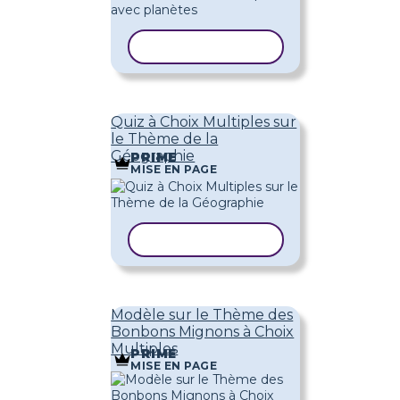
COPIER LE MODÈLE
Quiz à Choix Multiples sur
le Thème de la
Géographie
PRIME
MISE EN PAGE
COPIER LE MODÈLE
Modèle sur le Thème des
Bonbons Mignons à Choix
Multiples
PRIME
MISE EN PAGE