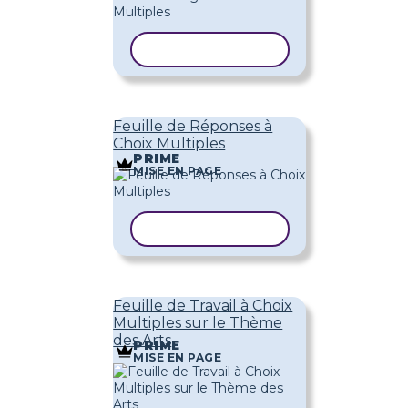
COPIER LE MODÈLE
Feuille de Réponses à
Choix Multiples
PRIME
MISE EN PAGE
COPIER LE MODÈLE
Feuille de Travail à Choix
Multiples sur le Thème
des Arts
PRIME
MISE EN PAGE