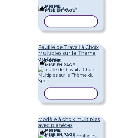
PRIME
MISE EN PAGE
COPIER LE MODÈLE
Feuille de Travail à Choix
Multiples sur le Thème
du Sport
PRIME
MISE EN PAGE
COPIER LE MODÈLE
Modèle à choix multiples
avec planètes
PRIME
MISE EN PAGE