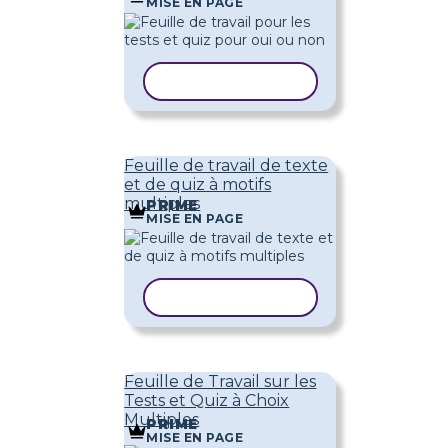
MISE EN PAGE
COPIER LE MODÈLE
Feuille de travail de texte
et de quiz à motifs
multiples
PRIME
MISE EN PAGE
COPIER LE MODÈLE
Feuille de Travail sur les
Tests et Quiz à Choix
Multiples
PRIME
MISE EN PAGE