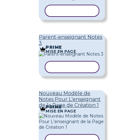
COPIER LE MODÈLE
Parent-enseignant Notes
3
PRIME
MISE EN PAGE
COPIER LE MODÈLE
Nouveau Modèle de
Notes Pour L'enseignant
de la Page de Création 1
PRIME
MISE EN PAGE