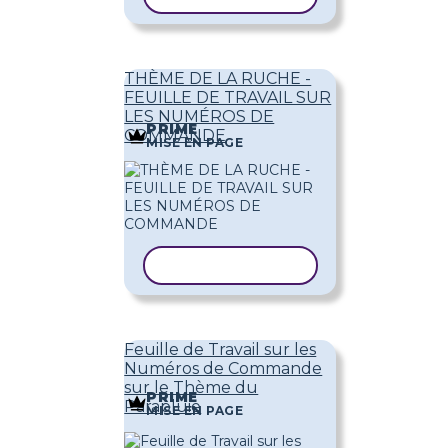
THÈME DE LA RUCHE -
FEUILLE DE TRAVAIL SUR
LES NUMÉROS DE
PRIME
COMMANDE
MISE EN PAGE
COPIER LE MODÈLE
Feuille de Travail sur les
Numéros de Commande
sur le Thème du
PRIME
Parapluie
MISE EN PAGE