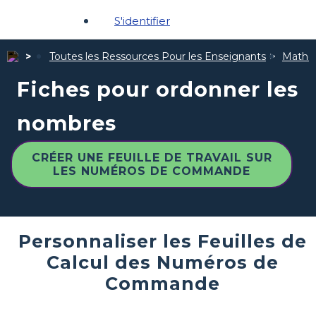
S'identifier
Toutes les Ressources Pour les Enseignants
Mathé
Fiches pour ordonner les
nombres
CRÉER UNE FEUILLE DE TRAVAIL SUR
LES NUMÉROS DE COMMANDE
Personnaliser les Feuilles de
Calcul des Numéros de
Commande