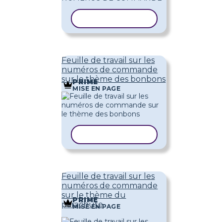
COPIER LE MODÈLE
Feuille de travail sur les
numéros de commande
sur le thème des bonbons
PRIME
MISE EN PAGE
COPIER LE MODÈLE
Feuille de travail sur les
numéros de commande
sur le thème du
PRIME
parachute
MISE EN PAGE