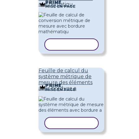
PRIME
mathématiqu
MISE EN PAGE
COPIER LE MODÈLE
Feuille de calcul du
système métrique de
mesure des éléments
PRIME
avec bordure a
MISE EN PAGE
COPIER LE MODÈLE