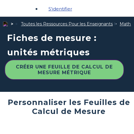
S'identifier
Toutes les Ressources Pour les Enseignants
Mathé
Fiches de mesure :
unités métriques
CRÉER UNE FEUILLE DE CALCUL DE
MESURE MÉTRIQUE
Personnaliser les Feuilles de
Calcul de Mesure