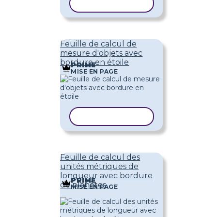
COPIER LE MODÈLE
Feuille de calcul de
mesure d'objets avec
bordure en étoile
PRIME
MISE EN PAGE
COPIER LE MODÈLE
Feuille de calcul des
unités métriques de
longueur avec bordure
PRIME
de planètes
MISE EN PAGE